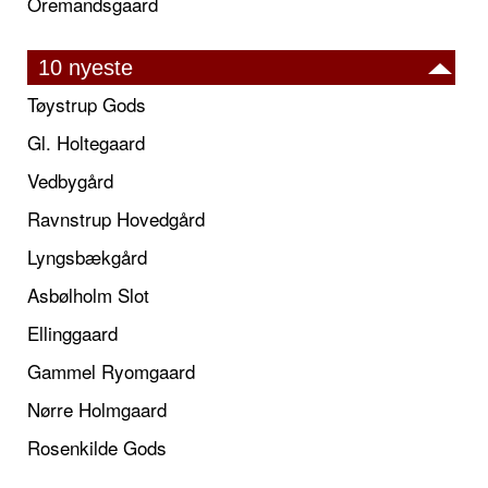
Oremandsgaard
10 nyeste
Tøystrup Gods
Gl. Holtegaard
Vedbygård
Ravnstrup Hovedgård
Lyngsbækgård
Asbølholm Slot
Ellinggaard
Gammel Ryomgaard
Nørre Holmgaard
Rosenkilde Gods