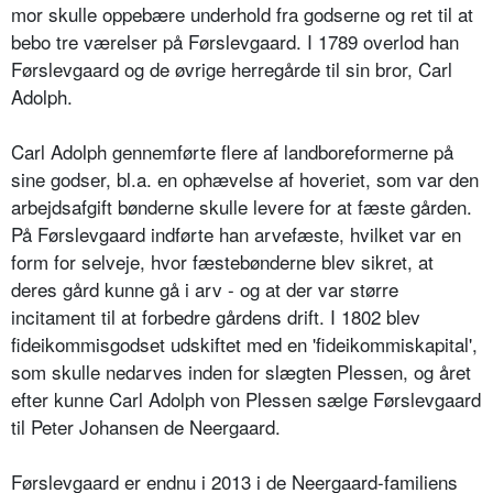
mor skulle oppebære underhold fra godserne og ret til at
bebo tre værelser på Førslevgaard. I 1789 overlod han
Førslevgaard og de øvrige herregårde til sin bror, Carl
Adolph.
Carl Adolph gennemførte flere af landboreformerne på
sine godser, bl.a. en ophævelse af hoveriet, som var den
arbejdsafgift bønderne skulle levere for at fæste gården.
På Førslevgaard indførte han arvefæste, hvilket var en
form for selveje, hvor fæstebønderne blev sikret, at
deres gård kunne gå i arv - og at der var større
incitament til at forbedre gårdens drift. I 1802 blev
fideikommisgodset udskiftet med en 'fideikommiskapital',
som skulle nedarves inden for slægten Plessen, og året
efter kunne Carl Adolph von Plessen sælge Førslevgaard
til Peter Johansen de Neergaard.
Førslevgaard er endnu i 2013 i de Neergaard-familiens