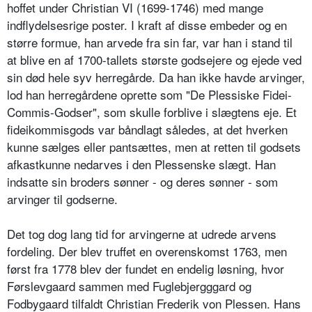
hoffet under Christian VI (1699-1746) med mange
indflydelsesrige poster. I kraft af disse embeder og en
større formue, han arvede fra sin far, var han i stand til
at blive en af 1700-tallets største godsejere og ejede ved
sin død hele syv herregårde. Da han ikke havde arvinger,
lod han herregårdene oprette som "De Plessiske Fidei-
Commis-Godser", som skulle forblive i slægtens eje. Et
fideikommisgods var båndlagt således, at det hverken
kunne sælges eller pantsættes, men at retten til godsets
afkastkunne nedarves i den Plessenske slægt. Han
indsatte sin broders sønner - og deres sønner - som
arvinger til godserne.
Det tog dog lang tid for arvingerne at udrede arvens
fordeling. Der blev truffet en overenskomst 1763, men
først fra 1778 blev der fundet en endelig løsning, hvor
Førslevgaard sammen med Fuglebjergggard og
Fodbygaard tilfaldt Christian Frederik von Plessen. Hans