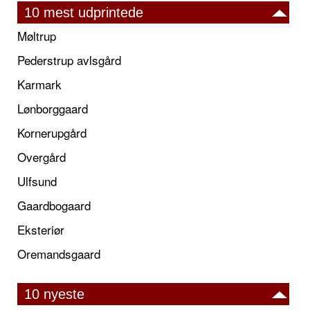
10 mest udprintede
Møltrup
Pederstrup avlsgård
Karmark
Lønborggaard
Kornerupgård
Overgård
Ulfsund
Gaardbogaard
Eksteriør
Oremandsgaard
10 nyeste