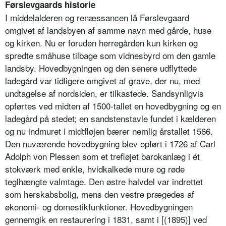
Førslevgaards historie
I middelalderen og renæssancen lå Førslevgaard
omgivet af landsbyen af samme navn med gårde, huse
og kirken. Nu er foruden herregården kun kirken og
spredte småhuse tilbage som vidnesbyrd om den gamle
landsby. Hovedbygningen og den senere udflyttede
ladegård var tidligere omgivet af grave, der nu, med
undtagelse af nordsiden, er tilkastede. Sandsynligvis
opførtes ved midten af 1500-tallet en hovedbygning og en
ladegård på stedet; en sandstenstavle fundet i kælderen
og nu indmuret i midtfløjen bærer nemlig årstallet 1566.
Den nuværende hovedbygning blev opført i 1726 af Carl
Adolph von Plessen som et trefløjet barokanlæg i ét
stokværk med enkle, hvidkalkede mure og røde
teglhængte valmtage. Den østre halvdel var indrettet
som herskabsbolig, mens den vestre prægedes af
økonomi- og domestikfunktioner. Hovedbygningen
gennemgik en restaurering i 1831, samt i [(1895)] ved