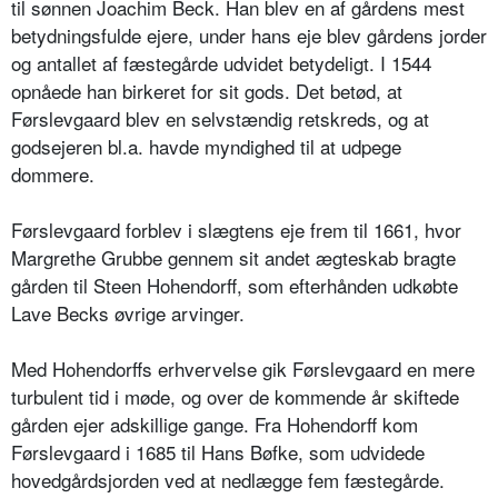
til sønnen Joachim Beck. Han blev en af gårdens mest
betydningsfulde ejere, under hans eje blev gårdens jorder
og antallet af fæstegårde udvidet betydeligt. I 1544
opnåede han birkeret for sit gods. Det betød, at
Førslevgaard blev en selvstændig retskreds, og at
godsejeren bl.a. havde myndighed til at udpege
dommere.
Førslevgaard forblev i slægtens eje frem til 1661, hvor
Margrethe Grubbe gennem sit andet ægteskab bragte
gården til Steen Hohendorff, som efterhånden udkøbte
Lave Becks øvrige arvinger.
Med Hohendorffs erhvervelse gik Førslevgaard en mere
turbulent tid i møde, og over de kommende år skiftede
gården ejer adskillige gange. Fra Hohendorff kom
Førslevgaard i 1685 til Hans Bøfke, som udvidede
hovedgårdsjorden ved at nedlægge fem fæstegårde.