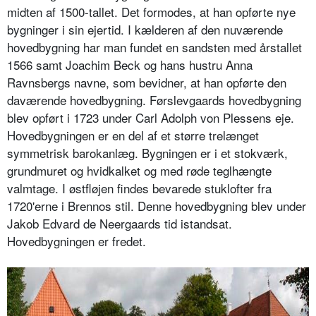
midten af 1500-tallet. Det formodes, at han opførte nye
bygninger i sin ejertid. I kælderen af den nuværende
hovedbygning har man fundet en sandsten med årstallet
1566 samt Joachim Beck og hans hustru Anna
Ravnsbergs navne, som bevidner, at han opførte den
daværende hovedbygning. Førslevgaards hovedbygning
blev opført i 1723 under Carl Adolph von Plessens eje.
Hovedbygningen er en del af et større trelænget
symmetrisk barokanlæg. Bygningen er i et stokværk,
grundmuret og hvidkalket og med røde teglhængte
valmtage. I østfløjen findes bevarede stuklofter fra
1720'erne i Brennos stil. Denne hovedbygning blev under
Jakob Edvard de Neergaards tid istandsat.
Hovedbygningen er fredet.