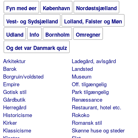
Fyn med øer
København
Nordøstsjælland
Vest- og Sydsjælland
Lolland, Falster og Møn
Udland
Info
Bornholm
Omregner
Og det var Danmark quiz
Arkitektur
Ladegård, avlsgård
Barok
Landsted
Borgruin/voldsted
Museum
Empire
Off. tilgængelig
Gotisk stil
Park tilgængelig
Gårdbutik
Renæssance
Herregård
Restaurant, hotel etc.
Historicisme
Rokoko
Kirker
Romansk stil
Klassicisme
Skønne huse og steder
Kloster
Slot