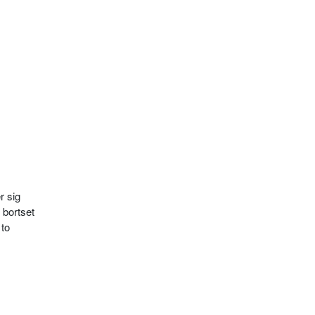
r sig
 bortset
 to