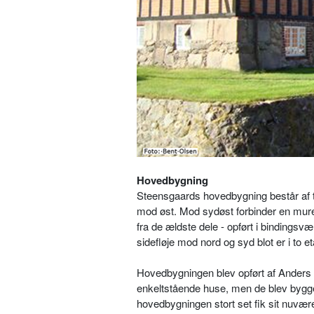
Hovedbygning
Steensgaards hovedbygning består af tre
mod øst. Mod sydøst forbinder en mure
fra de ældste dele - opført i bindingsv
sidefløje mod nord og syd blot er i to e
Hovedbygningen blev opført af Anders E
enkeltstående huse, men de blev bygg
hovedbygningen stort set fik sit nuvæ