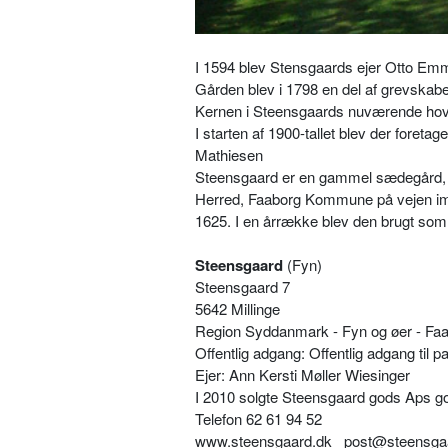
I 1594 blev Stensgaards ejer Otto Emmi
Gården blev i 1798 en del af grevskabet
Kernen i Steensgaards nuværende hoved
I starten af 1900-tallet blev der fore
Mathiesen
Steensgaard er en gammel sædegård, s
Herred, Faaborg Kommune på vejen imel
1625. I en årrække blev den brugt so
Steensgaard
(Fyn)
Steensgaard 7
5642 Millinge
Region Syddanmark - Fyn og øer - F
Offentlig adgang: Offentlig adgang til p
Ejer: Ann Kersti Møller Wiesinger
I 2010 solgte Steensgaard gods Aps god
Telefon 62 61 94 52
www.steensgaard.dk
post@steensga