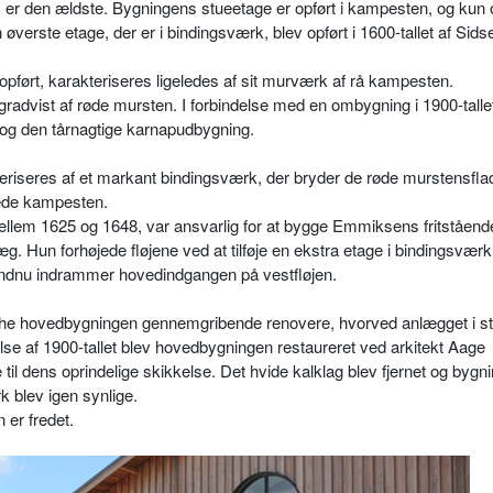
, er den ældste. Bygningens stueetage er opført i kampesten, og kun
verste etage, der er i bindingsværk, blev opført i 1600-tallet af Sid
opført, karakteriseres ligeledes af sit murværk af rå kampesten.
radvist af røde mursten. I forbindelse med en ombygning i 1900-tallet
e og den tårnagtige karnapudbygning.
kteriseres af et markant bindingsværk, der bryder de røde murstensfla
ggede kampesten.
llem 1625 og 1648, var ansvarlig for at bygge Emmiksens fritståen
g. Hun forhøjede fløjene ved at tilføje en ekstra etage i bindingsvær
endnu indrammer hovedindgangen på vestfløjen.
rahe hovedbygningen gennemgribende renovere, hvorved anlægget i s
se af 1900-tallet blev hovedbygningen restaureret ved arkitekt Aage
til dens oprindelige skikkelse. Det hvide kalklag blev fjernet og bygn
 blev igen synlige.
er fredet.