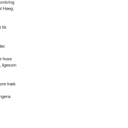
 omkring
sel Høeg.
 fik
der.
de huse
k, ligesom
tore træk
ingens