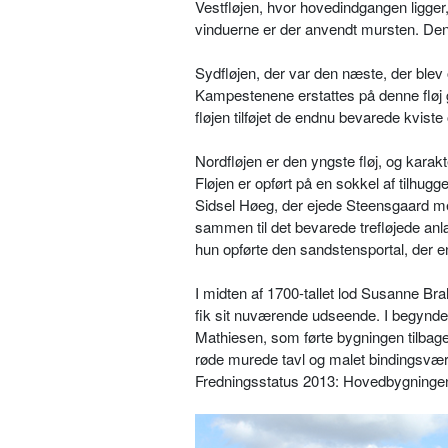
Vestfløjen, hvor hovedindgangen ligger
vinduerne er der anvendt mursten. Den ø
Sydfløjen, der var den næste, der blev 
Kampestenene erstattes på denne fløj g
fløjen tilføjet de endnu bevarede kvist
Nordfløjen er den yngste fløj, og kara
Fløjen er opført på en sokkel af tilhu
Sidsel Høeg, der ejede Steensgaard me
sammen til det bevarede trefløjede anlæ
hun opførte den sandstensportal, der 
I midten af 1700-tallet lod Susanne B
fik sit nuværende udseende. I begyndel
Mathiesen, som førte bygningen tilbage 
røde murede tavl og malet bindingsværk
Fredningsstatus 2013: Hovedbygningen 