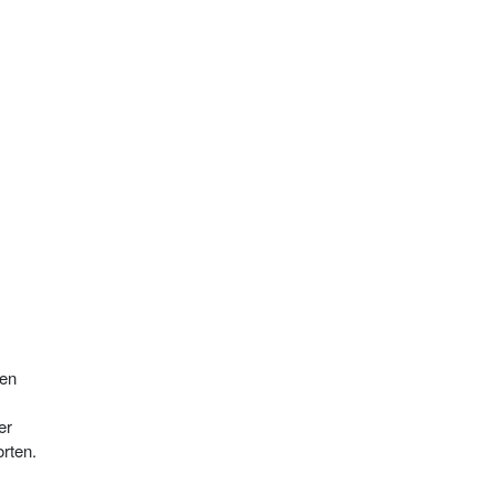
 en
er
rten.