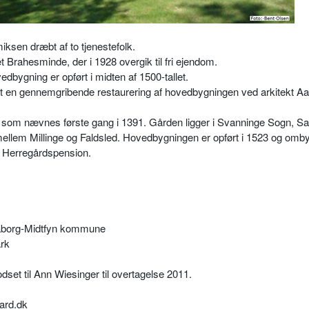
ksen dræbt af to tjenestefolk.
 Brahesminde, der i 1928 overgik til fri ejendom.
bygning er opført i midten af 1500-tallet.
taget en gennemgribende restaurering af hovedbygningen ved arkitekt A
om nævnes første gang i 1391. Gården ligger i Svanninge Sogn, Sal
lem Millinge og Faldsled. Hovedbygningen er opført i 1523 og omby
m Herregårdspension.
aaborg-Midtfyn kommune
ark
set til Ann Wiesinger til overtagelse 2011.
ard.dk