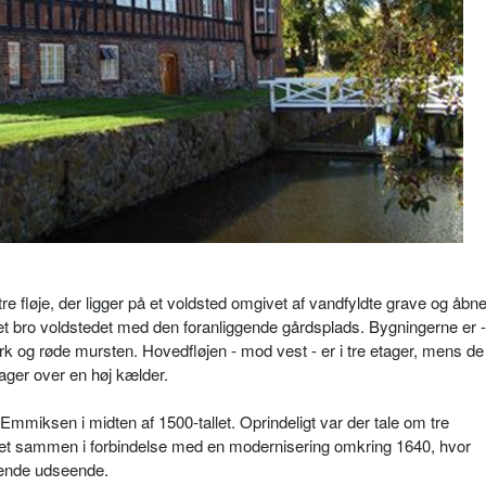
 fløje, der ligger på et voldsted omgivet af vandfyldte grave og åbne
t bro voldstedet med den foranliggende gårdsplads. Bygningerne er -
ærk og røde mursten. Hovedfløjen - mod vest - er i tre etager, mens de
tager over en høj kælder.
mmiksen i midten af 1500-tallet. Oprindeligt var der tale om tre
et sammen i forbindelse med en modernisering omkring 1640, hvor
rende udseende.