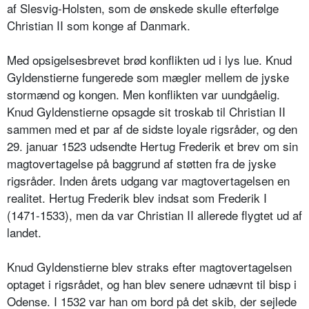
af Slesvig-Holsten, som de ønskede skulle efterfølge
Christian II som konge af Danmark.
Med opsigelsesbrevet brød konflikten ud i lys lue. Knud
Gyldenstierne fungerede som mægler mellem de jyske
stormænd og kongen. Men konflikten var uundgåelig.
Knud Gyldenstierne opsagde sit troskab til Christian II
sammen med et par af de sidste loyale rigsråder, og den
29. januar 1523 udsendte Hertug Frederik et brev om sin
magtovertagelse på baggrund af støtten fra de jyske
rigsråder. Inden årets udgang var magtovertagelsen en
realitet. Hertug Frederik blev indsat som Frederik I
(1471-1533), men da var Christian II allerede flygtet ud af
landet.
Knud Gyldenstierne blev straks efter magtovertagelsen
optaget i rigsrådet, og han blev senere udnævnt til bisp i
Odense. I 1532 var han om bord på det skib, der sejlede