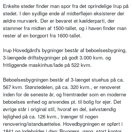
Enkelte steder finder man spor fra det oprindelige Irup på
stedet. I den sydlige ende af midterfløjen eksisterer der
ældre murværk. Der er bevaret et kælderparti, der
stammer fra midten af 1500-tallet, og i haven finder man
rester af en borgport fra 1600-tallet.
Irup Hovedgård's bygninger består af beboelsesbygning,
3-længede driftsbygninger på godt 3.000 kvm. og
fritliggende maskinhus/lade på 522 kvm.
Beboelsesbygningen består af 3-længet stuehus på ca.
567 kvm. Størstedelen, på ca. 320 kvm., er renoveret
inden for de seneste år, og fremtræder som en moderne
beboelses enhed og anvendes pt. til bolig for ejer. Det
øvrige står i original stil, hvoraf en del, selvstændig
lejlighed på ca. 126 kvm., trænger til nogen
renovering/istandsættelse. Hovedbygningen er opført i
1841 og indeholder i dag: Bryggers, gang, stort kontor,