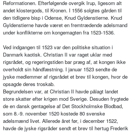
Reformationen. Efterfølgende overgik Irup, ligesom alt
andet klostergods, til Kronen. I 1556 solgtes gården til
den tidligere bisp i Odense, Knud Gyldenstierne. Knud
Gyldenstierne havde været en fremtrædende adelsmand
under konflikterne om kongemagten fra 1523-1536.
Ved indgangen til 1523 var den politiske situation i
Danmark kaotisk. Christian II var raget uklar med
rigsrådet, og regeringstiden bar præg af, at kongen ikke
overholdt sin håndfæstning. I januar 1523 sendte de
jyske medlemmer af rigsrådet et brev til kongen, hvor de
opsagde deres troskab.
Begrundelsen var, at Christian II havde pålagt landet
store skatter efter krigen mod Sverige. Desuden frygtede
de en dansk gentagelse af Det Stockholmske Blodbad,
som 8.-9. november 1520 kostede 80 svenske
adelsmænd livet. Allerede året før, i december 1522,
havde de jyske rigsråder sendt et brev til hertug Frederik