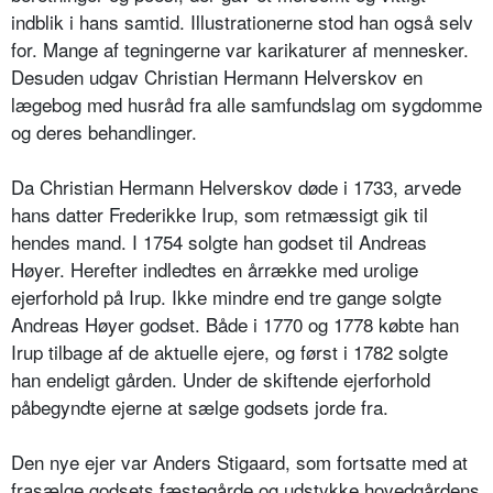
indblik i hans samtid. Illustrationerne stod han også selv
for. Mange af tegningerne var karikaturer af mennesker.
Desuden udgav Christian Hermann Helverskov en
lægebog med husråd fra alle samfundslag om sygdomme
og deres behandlinger.
Da Christian Hermann Helverskov døde i 1733, arvede
hans datter Frederikke Irup, som retmæssigt gik til
hendes mand. I 1754 solgte han godset til Andreas
Høyer. Herefter indledtes en årrække med urolige
ejerforhold på Irup. Ikke mindre end tre gange solgte
Andreas Høyer godset. Både i 1770 og 1778 købte han
Irup tilbage af de aktuelle ejere, og først i 1782 solgte
han endeligt gården. Under de skiftende ejerforhold
påbegyndte ejerne at sælge godsets jorde fra.
Den nye ejer var Anders Stigaard, som fortsatte med at
frasælge godsets fæstegårde og udstykke hovedgårdens