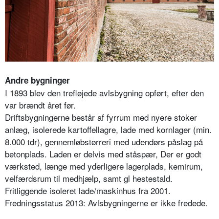
Andre bygninger
I 1893 blev den trefløjede avlsbygning opført, efter den
var brændt året før.
Driftsbygningerne består af fyrrum med nyere stoker
anlæg, isolerede kartoffellagre, lade med kornlager (min.
8.000 tdr), gennemløbstørreri med udendørs påslag på
betonplads. Laden er delvis med ståspær, Der er godt
værksted, længe med yderligere lagerplads, kemirum,
velfærdsrum til medhjælp, samt gl hestestald.
Fritliggende isoleret lade/maskinhus fra 2001.
Fredningsstatus 2013: Avlsbygningerne er ikke fredede.