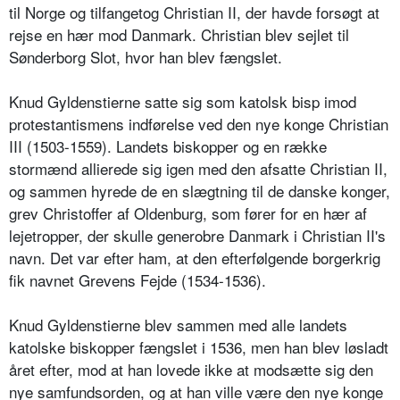
til Norge og tilfangetog Christian II, der havde forsøgt at
rejse en hær mod Danmark. Christian blev sejlet til
Sønderborg Slot, hvor han blev fængslet.
Knud Gyldenstierne satte sig som katolsk bisp imod
protestantismens indførelse ved den nye konge Christian
III (1503-1559). Landets biskopper og en række
stormænd allierede sig igen med den afsatte Christian II,
og sammen hyrede de en slægtning til de danske konger,
grev Christoffer af Oldenburg, som fører for en hær af
lejetropper, der skulle generobre Danmark i Christian II's
navn. Det var efter ham, at den efterfølgende borgerkrig
fik navnet Grevens Fejde (1534-1536).
Knud Gyldenstierne blev sammen med alle landets
katolske biskopper fængslet i 1536, men han blev løsladt
året efter, mod at han lovede ikke at modsætte sig den
nye samfundsorden, og at han ville være den nye konge