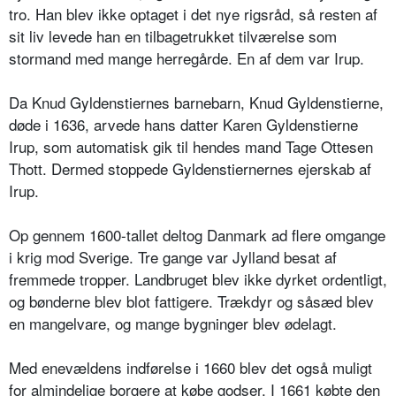
tro. Han blev ikke optaget i det nye rigsråd, så resten af
sit liv levede han en tilbagetrukket tilværelse som
stormand med mange herregårde. En af dem var Irup.
Da Knud Gyldenstiernes barnebarn, Knud Gyldenstierne,
døde i 1636, arvede hans datter Karen Gyldenstierne
Irup, som automatisk gik til hendes mand Tage Ottesen
Thott. Dermed stoppede Gyldenstiernernes ejerskab af
Irup.
Op gennem 1600-tallet deltog Danmark ad flere omgange
i krig mod Sverige. Tre gange var Jylland besat af
fremmede tropper. Landbruget blev ikke dyrket ordentligt,
og bønderne blev blot fattigere. Trækdyr og såsæd blev
en mangelvare, og mange bygninger blev ødelagt.
Med enevældens indførelse i 1660 blev det også muligt
for almindelige borgere at købe godser. I 1661 købte den