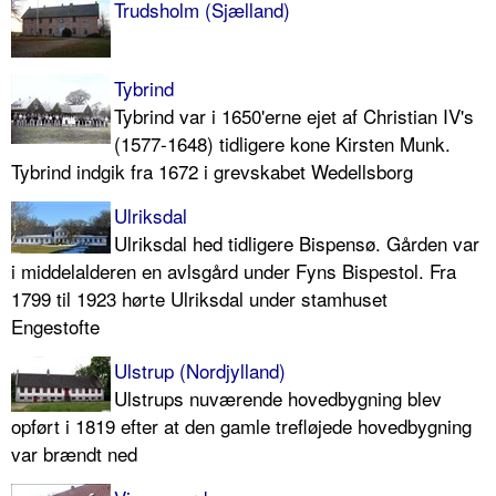
Trudsholm (Sjælland)
Tybrind
Tybrind var i 1650'erne ejet af Christian IV's
(1577-1648) tidligere kone Kirsten Munk.
Tybrind indgik fra 1672 i grevskabet Wedellsborg
Ulriksdal
Ulriksdal hed tidligere Bispensø. Gården var
i middelalderen en avlsgård under Fyns Bispestol. Fra
1799 til 1923 hørte Ulriksdal under stamhuset
Engestofte
Ulstrup (Nordjylland)
Ulstrups nuværende hovedbygning blev
opført i 1819 efter at den gamle trefløjede hovedbygning
var brændt ned