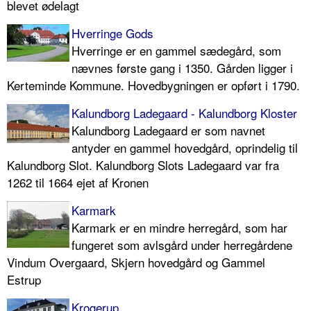
blevet ødelagt
Hverringe Gods
Hverringe er en gammel sædegård, som
nævnes første gang i 1350. Gården ligger i
Kerteminde Kommune. Hovedbygningen er opført i 1790.
Kalundborg Ladegaard - Kalundborg Kloster
Kalundborg Ladegaard er som navnet
antyder en gammel hovedgård, oprindelig til
Kalundborg Slot. Kalundborg Slots Ladegaard var fra
1262 til 1664 ejet af Kronen
Karmark
Karmark er en mindre herregård, som har
fungeret som avlsgård under herregårdene
Vindum Overgaard, Skjern hovedgård og Gammel
Estrup
Krogerup