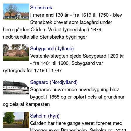
Stensbæk
I mere end 130 år - fra 1619 til 1750 - blev
Stensbæk drevet som ladegård under
herregården Odden. Ved et lynnedslag i 1679
nedbrændte alle Stensbæks bygninger
Søbygaard (Jylland)
Vestenie-slægten ejede Søbygaard i 200 år
- fra 1401 til 1600. Søbygaard var
ryttergods fra 1719 til 1767
Søgaard (Nordjylland)
Søgaards nuværende hovedbygning blev
bygget i 1858 og er opført dels af grundmur
og dels af kampesten
Søholm (Fyn)
Gården har flere gange været forenet med
Krengerup og Brahesholm. Søholm er i 2011