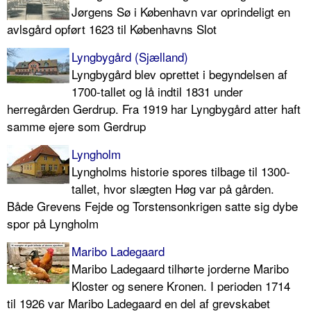
Jørgens Sø i København var oprindeligt en
avlsgård opført 1623 til Københavns Slot
Lyngbygård (Sjælland)
Lyngbygård blev oprettet i begyndelsen af
1700-tallet og lå indtil 1831 under
herregården Gerdrup. Fra 1919 har Lyngbygård atter haft
samme ejere som Gerdrup
Lyngholm
Lyngholms historie spores tilbage til 1300-
tallet, hvor slægten Høg var på gården.
Både Grevens Fejde og Torstensonkrigen satte sig dybe
spor på Lyngholm
Maribo Ladegaard
Maribo Ladegaard tilhørte jorderne Maribo
Kloster og senere Kronen. I perioden 1714
til 1926 var Maribo Ladegaard en del af grevskabet