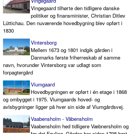
Vingegaard
Vingegaard tilhørte den tidligere danske
politiker og finansminister, Christian Ditlev
Lüttichau. Den nuværende hovedbygning blev opført i
1830
Vintersborg
Mellem 1673 og 1801 indgik gården i
Danmarks første friherreskab af samme
navn, hvorunder Vintersborg var udlagt som
forpagtergård
Viumgaard
Hovedbygningen er opført i én etage i 1868
og ombygget i 1975. Viumgaards hoved- og
avlsbygninger ligger på hver sin side af Viumgårdsvej.
Vaabensholm - Våbensholm
Vaabensholm hed tidligere Væbnersholm og
før det Føvling. Gården har siden 1798 hørt