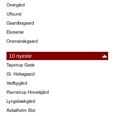
Overgård
Ulfsund
Gaardbogaard
Eksteriør
Oremandsgaard
10 nyeste
Tøystrup Gods
Gl. Holtegaard
Vedbygård
Ravnstrup Hovedgård
Lyngsbækgård
Asbølholm Slot