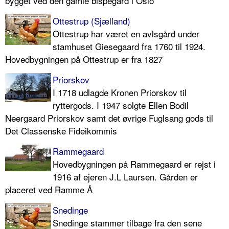
bygget ved den gamle bispegård i Oslo
Ottestrup (Sjælland)
Ottestrup har været en avlsgård under
stamhuset Giesegaard fra 1760 til 1924.
Hovedbygningen på Ottestrup er fra 1827
Priorskov
I 1718 udlagde Kronen Priorskov til
ryttergods. I 1947 solgte Ellen Bodil
Neergaard Priorskov samt det øvrige Fuglsang gods til
Det Classenske Fideikommis
Rammegaard
Hovedbygningen på Rammegaard er rejst i
1916 af ejeren J.L Laursen. Gården er
placeret ved Ramme Å
Snedinge
Snedinge stammer tilbage fra den sene