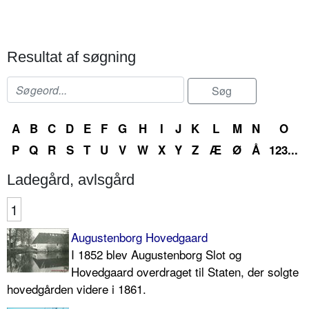
Resultat af søgning
A
B
C
D
E
F
G
H
I
J
K
L
M
N
O
P
Q
R
S
T
U
V
W
X
Y
Z
Æ
Ø
Å
123...
Ladegård, avlsgård
1
Augustenborg Hovedgaard
I 1852 blev Augustenborg Slot og
Hovedgaard overdraget til Staten, der solgte
hovedgården videre i 1861.