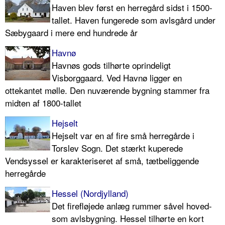
Haven blev først en herregård sidst i 1500-
tallet. Haven fungerede som avlsgård under
Sæbygaard i mere end hundrede år
Havnø
Havnøs gods tilhørte oprindeligt
Visborggaard. Ved Havnø ligger en
ottekantet mølle. Den nuværende bygning stammer fra
midten af 1800-tallet
Hejselt
Hejselt var en af fire små herregårde i
Torslev Sogn. Det stærkt kuperede
Vendsyssel er karakteriseret af små, tætbeliggende
herregårde
Hessel (Nordjylland)
Det firefløjede anlæg rummer såvel hoved-
som avlsbygning. Hessel tilhørte en kort