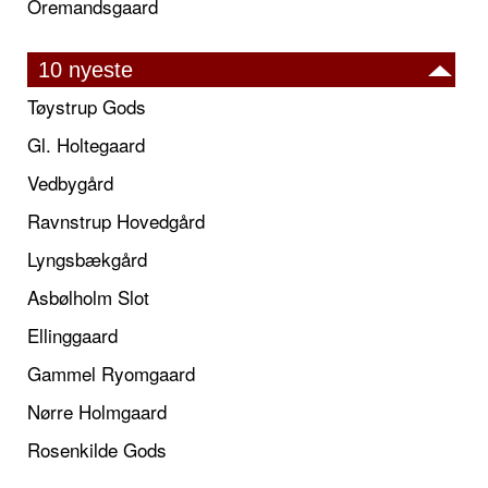
Oremandsgaard
10 nyeste
Tøystrup Gods
Gl. Holtegaard
Vedbygård
Ravnstrup Hovedgård
Lyngsbækgård
Asbølholm Slot
Ellinggaard
Gammel Ryomgaard
Nørre Holmgaard
Rosenkilde Gods