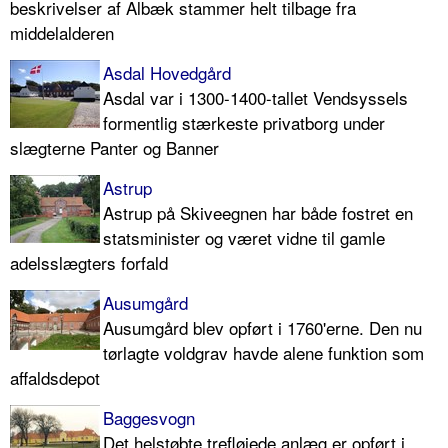
beskrivelser af Albæk stammer helt tilbage fra
middelalderen
Asdal Hovedgård
Asdal var i 1300-1400-tallet Vendsyssels
formentlig stærkeste privatborg under
slægterne Panter og Banner
Astrup
Astrup på Skiveegnen har både fostret en
statsminister og været vidne til gamle
adelsslægters forfald
Ausumgård
Ausumgård blev opført i 1760'erne. Den nu
tørlagte voldgrav havde alene funktion som
affaldsdepot
Baggesvogn
Det helstøbte trefløjede anlæg er opført i