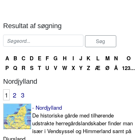
Resultat af søgning
A
B
C
D
E
F
G
H
I
J
K
L
M
N
O
P
Q
R
S
T
U
V
W
X
Y
Z
Æ
Ø
Å
123...
Nordjylland
1
2
3
- Nordjylland
De historiske gårde med tilhørende
udstrakte herregårdslandskaber finder man
især i Vendsyssel og Himmerland samt på
Djursland