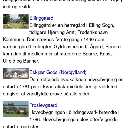
indtægtskilde
Ellinggaard
Ellinggård er en herregård i Elling Sogn,
tidligere Hjørring Amt, Frederikshavn
Kommune. Den nævnes første gang i 1440 som
væbnergård til slægten Gyldenstierne til Ågård, Senere
kom den til medlemmer af slægterne Sparre, Kaas,
Ulfeld og Banner.
Eskjær Gods (Nordjylland)
Den trefløjede hvidkalkede hovedbygning er
opført i 1761 på et kvadratisk middelalderligt voldsted
omgivet af vandfyldte grave på alle sider
Frøslevgaard
Hovedbygningen i bindingsværk brændte i
1786. Hovedbygningen blev efterfølgende
opført i røde sten