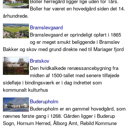
Boller herregård ligger lige uden for Tårs.
Boller har været en hovedgård siden det 14.
århundrede.
Bramslevgaard
Bramslevgaard er oprindeligt opført i 1865
og er meget smukt beliggende i Bramslev
Bakker og skov med grund direkte ned til Mariager fjord
Bratskov
Den hvidkalkede renæssancebygning fra
midten af 1500-tallet med senere tilføjede
sidefløje i bindingsværk er i dag indrettet som
kommunalt kulturhus
Buderupholm
Buderupholm er en gammel hovedgård, som
nævnes første gang i 1268. Gården ligger i Buderup
Sogn, Hornum Herred, Ålborg Amt, Rebild Kommune