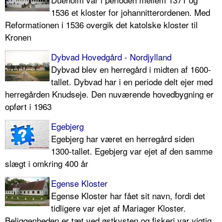
1536 et kloster for johannitterordenen. Med
Reformationen i 1536 overgik det katolske kloster til
Kronen
Dybvad Hovedgård - Nordjylland
Dybvad blev en herregård i midten af 1600-
tallet. Dybvad har i en periode delt ejer med
herregården Knudseje. Den nuværende hovedbygning er
opført i 1963
Egebjerg
Egebjerg har været en herregård siden
1300-tallet. Egebjerg var ejet af den samme
slægt i omkring 400 år
Egense Kloster
Egense Kloster har fået sit navn, fordi det
tidligere var ejet af Mariager Kloster.
Beliggenheden er tæt ved østkysten og fiskeri var vigtig