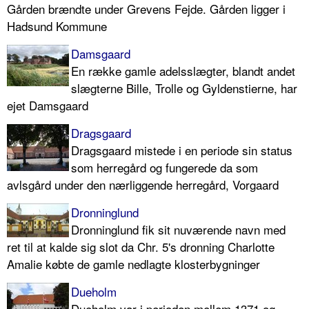
Gården brændte under Grevens Fejde. Gården ligger i
Hadsund Kommune
Damsgaard
En række gamle adelsslægter, blandt andet
slægterne Bille, Trolle og Gyldenstierne, har
ejet Damsgaard
Dragsgaard
Dragsgaard mistede i en periode sin status
som herregård og fungerede da som
avlsgård under den nærliggende herregård, Vorgaard
Dronninglund
Dronninglund fik sit nuværende navn med
ret til at kalde sig slot da Chr. 5's dronning Charlotte
Amalie købte de gamle nedlagte klosterbygninger
Dueholm
Dueholm var i perioden mellem 1371 og