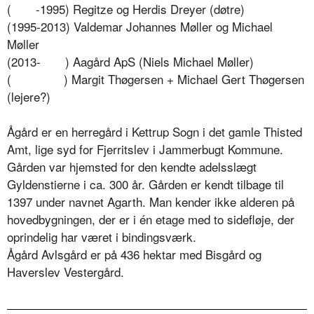
(
-1995) Regitze og Herdis Dreyer (døtre)
(1995-2013) Valdemar Johannes Møller og Michael
Møller
(2013- )
Aagård ApS (Niels Michael Møller)
( )
Margit Thøgersen +
Michael Gert Thøgersen
(lejere?)
Ågård er en herregård i Kettrup Sogn i det gamle Thisted
Amt, lige syd for Fjerritslev i Jammerbugt Kommune.
Gården var hjemsted for den kendte adelsslægt
Gyldenstierne i ca. 300 år. Gården er kendt tilbage til
1397 under navnet Agarth. Man kender ikke alderen på
hovedbygningen, der er i én etage med to sidefløje, der
oprindelig har været i bindingsværk.
Ågård Avlsgård er på 436 hektar med Bisgård og
Haverslev Vestergård.