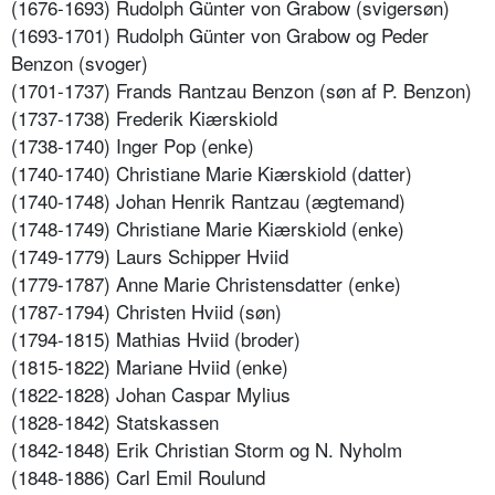
(1676-1693) Rudolph Günter von Grabow (svigersøn)
(1693-1701) Rudolph Günter von Grabow og Peder
Benzon (svoger)
(1701-1737) Frands Rantzau Benzon (søn af P. Benzon)
(1737-1738) Frederik Kiærskiold
(1738-1740) Inger Pop (enke)
(1740-1740) Christiane Marie Kiærskiold (datter)
(1740-1748) Johan Henrik Rantzau (ægtemand)
(1748-1749) Christiane Marie Kiærskiold (enke)
(1749-1779) Laurs Schipper Hviid
(1779-1787) Anne Marie Christensdatter (enke)
(1787-1794) Christen Hviid (søn)
(1794-1815) Mathias Hviid (broder)
(1815-1822) Mariane Hviid (enke)
(1822-1828) Johan Caspar Mylius
(1828-1842) Statskassen
(1842-1848) Erik Christian Storm og N. Nyholm
(1848-1886) Carl Emil Roulund