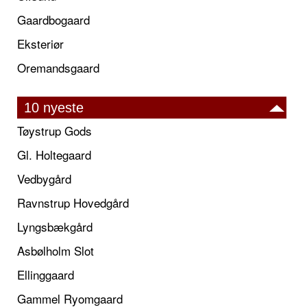
Gaardbogaard
Eksteriør
Oremandsgaard
10 nyeste
Tøystrup Gods
Gl. Holtegaard
Vedbygård
Ravnstrup Hovedgård
Lyngsbækgård
Asbølholm Slot
Ellinggaard
Gammel Ryomgaard