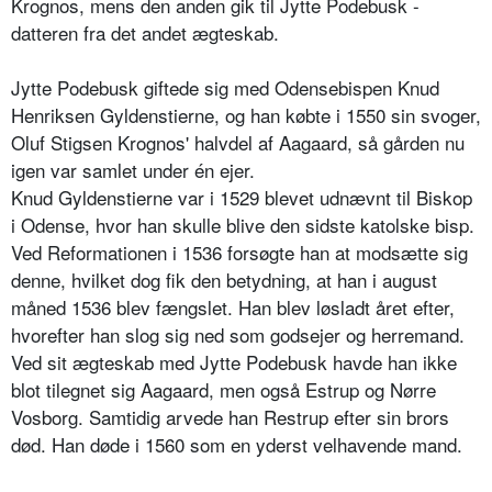
Krognos, mens den anden gik til Jytte Podebusk -
datteren fra det andet ægteskab.
Jytte Podebusk giftede sig med Odensebispen Knud
Henriksen Gyldenstierne, og han købte i 1550 sin svoger,
Oluf Stigsen Krognos' halvdel af Aagaard, så gården nu
igen var samlet under én ejer.
Knud Gyldenstierne var i 1529 blevet udnævnt til Biskop
i Odense, hvor han skulle blive den sidste katolske bisp.
Ved Reformationen i 1536 forsøgte han at modsætte sig
denne, hvilket dog fik den betydning, at han i august
måned 1536 blev fængslet. Han blev løsladt året efter,
hvorefter han slog sig ned som godsejer og herremand.
Ved sit ægteskab med Jytte Podebusk havde han ikke
blot tilegnet sig Aagaard, men også Estrup og Nørre
Vosborg. Samtidig arvede han Restrup efter sin brors
død. Han døde i 1560 som en yderst velhavende mand.