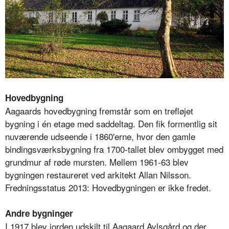
Hovedbygning
Aagaards hovedbygning fremstår som en trefløjet
bygning i én etage med saddeltag. Den fik formentlig sit
nuværende udseende i 1860'erne, hvor den gamle
bindingsværksbygning fra 1700-tallet blev ombygget med
grundmur af røde mursten. Mellem 1961-63 blev
bygningen restaureret ved arkitekt Allan Nilsson.
Fredningsstatus 2013: Hovedbygningen er ikke fredet.
Andre bygninger
I 1917 blev jorden udskilt til Aagaard Avlsgård og der