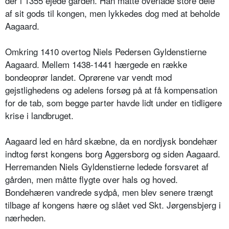
der i 1355 ejede gården. Han måtte overlade store dele
af sit gods til kongen, men lykkedes dog med at beholde
Aagaard.
Omkring 1410 overtog Niels Pedersen Gyldenstierne
Aagaard. Mellem 1438-1441 hærgede en række
bondeoprør landet. Oprørene var vendt mod
gejstlighedens og adelens forsøg på at få kompensation
for de tab, som begge parter havde lidt under en tidligere
krise i landbruget.
Aagaard led en hård skæbne, da en nordjysk bondehær
indtog først kongens borg Aggersborg og siden Aagaard.
Herremanden Niels Gyldenstierne ledede forsvaret af
gården, men måtte flygte over hals og hoved.
Bondehæren vandrede sydpå, men blev senere trængt
tilbage af kongens hære og slået ved Skt. Jørgensbjerg i
nærheden.