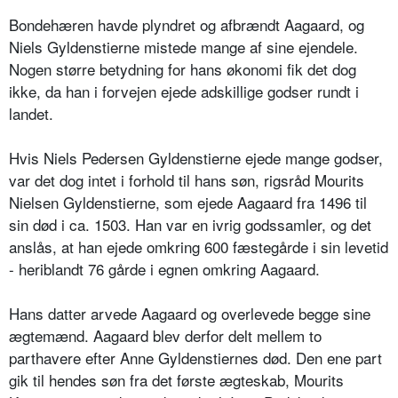
Bondehæren havde plyndret og afbrændt Aagaard, og
Niels Gyldenstierne mistede mange af sine ejendele.
Nogen større betydning for hans økonomi fik det dog
ikke, da han i forvejen ejede adskillige godser rundt i
landet.
Hvis Niels Pedersen Gyldenstierne ejede mange godser,
var det dog intet i forhold til hans søn, rigsråd Mourits
Nielsen Gyldenstierne, som ejede Aagaard fra 1496 til
sin død i ca. 1503. Han var en ivrig godssamler, og det
anslås, at han ejede omkring 600 fæstegårde i sin levetid
- heriblandt 76 gårde i egnen omkring Aagaard.
Hans datter arvede Aagaard og overlevede begge sine
ægtemænd. Aagaard blev derfor delt mellem to
parthavere efter Anne Gyldenstiernes død. Den ene part
gik til hendes søn fra det første ægteskab, Mourits