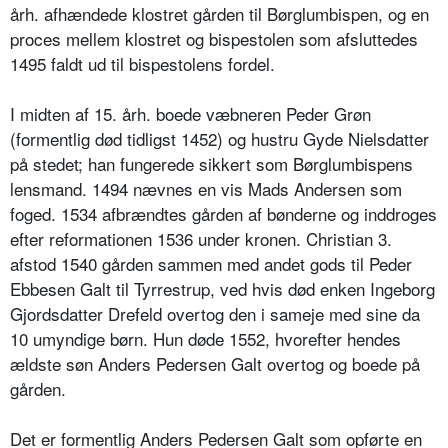
årh. afhændede klostret gården til Børglumbispen, og en
proces mellem klostret og bispestolen som afsluttedes
1495 faldt ud til bispestolens fordel.
I midten af 15. årh. boede væbneren Peder Grøn
(formentlig død tidligst 1452) og hustru Gyde Nielsdatter
på stedet; han fungerede sikkert som Børglumbispens
lensmand. 1494 nævnes en vis Mads Andersen som
foged. 1534 afbrændtes gården af bønderne og inddroges
efter reformationen 1536 under kronen. Christian 3.
afstod 1540 gården sammen med andet gods til Peder
Ebbesen Galt til Tyrrestrup, ved hvis død enken Ingeborg
Gjordsdatter Drefeld overtog den i sameje med sine da
10 umyndige børn. Hun døde 1552, hvorefter hendes
ældste søn Anders Pedersen Galt overtog og boede på
gården.
Det er formentlig Anders Pedersen Galt som opførte en