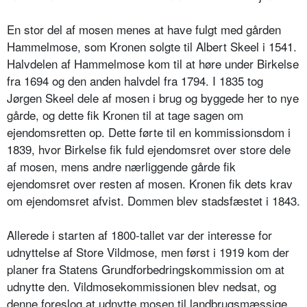
En stor del af mosen menes at have fulgt med gården
Hammelmose, som Kronen solgte til Albert Skeel i 1541.
Halvdelen af Hammelmose kom til at høre under Birkelse
fra 1694 og den anden halvdel fra 1794. I 1835 tog
Jørgen Skeel dele af mosen i brug og byggede her to nye
gårde, og dette fik Kronen til at tage sagen om
ejendomsretten op. Dette førte til en kommissionsdom i
1839, hvor Birkelse fik fuld ejendomsret over store dele
af mosen, mens andre nærliggende gårde fik
ejendomsret over resten af mosen. Kronen fik dets krav
om ejendomsret afvist. Dommen blev stadsfæstet i 1843.
Allerede i starten af 1800-tallet var der interesse for
udnyttelse af Store Vildmose, men først i 1919 kom der
planer fra Statens Grundforbedringskommission om at
udnytte den. Vildmosekommissionen blev nedsat, og
denne foreslog at udnytte mosen til landbrugsmæssige