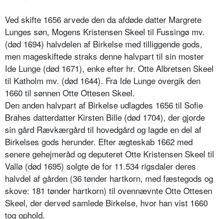
Ved skifte 1656 arvede den da afdøde datter Margrete
Lunges søn, Mogens Kristensen Skeel til Fussingø mv.
(død 1694) halvdelen af Birkelse med tilliggende gods,
men mageskiftede straks denne halvpart til sin moster
Ide Lunge (død 1671), enke efter hr. Otte Albretsen Skeel
til Katholm mv. (død 1644). Fra Ide Lunge overgik den
1660 til sønnen Otte Ottesen Skeel.
Den anden halvpart af Birkelse udlagdes 1656 til Sofie
Brahes datterdatter Kirsten Bille (død 1704), der gjorde
sin gård Rævkærgård til hovedgård og lagde en del af
Birkelses gods herunder. Efter ægteskab 1662 med
senere gehejmeråd og deputeret Otte Kristensen Skeel til
Vallø (død 1695) solgte de for 11.534 rigsdaler deres
halvdel af gården (36 tønder hartkorn, med fæstegods og
skove: 181 tønder hartkorn) til ovennævnte Otte Ottesen
Skeel, der derved samlede Birkelse, hvor han vist 1660
tog ophold.