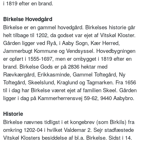
i 1819 efter en brand.
Birkelse Hovedgård
Birkelse er en gammel hovedgård. Birkelses historie går
helt tilbage til 1202, da godset var ejet af Vitskøl Kloster.
Gården ligger ved Ryå, i Aaby Sogn, Kær Herred,
Jammerbugt Kommune og Vendsyssel. Hovedbygningen
er opført i 1555-1697, men er ombygget i 1819 efter en
brand. Birkelse Gods er på 2836 hektar med
Rævkærgård, Erikkasminde, Gammel Toftegård, Ny
Toftegård, Skeelslund, Kraglund og Tagmarken. Fra 1656
til i dag har Birkelse været ejet af familien Skeel. Gården
ligger i dag på Kammerherrensvej 59-62, 9440 Aabybro.
Historie
Birkelse nævnes tidligst i et kongebrev (som Birkils) fra
omkring 1202-04 i hvilket Valdemar 2. Sejr stadfæstede
Vitskøl Klosters besiddelse af bl.a. Birkelse. Sidst i 14.