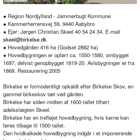
● Region Nordjylland - Jammerbugt Kommune
● Kammerherrensvej 59, 9440 Aabybro
● Ejer: Jørgen Christian Skeel 40 54 24 34. E-mail
skeel@birkelse.dk
● Hovedgården 416 ha (Godset 2882 ha)
● Hovedbygningen er opført ca. 1550-1580, ombygget
1697, delvist genopbygget 1819-20. Avlsbygninger er fra
1868. Restaurering 2005
Birkelse er formodentligt opkaldt efter Birkelse Skov, en
gammel birkeskov tæt ved gården.
Birkelse har siden midten af 1600-tallet tilhørt
adelsslægten Skeel.
Birkelse har en trefløjet hovedbygning, hvis kerne kan
føres tilbage til 1500-tallet.
Den hvidkalkede hovedbygning indgår i et imponerende