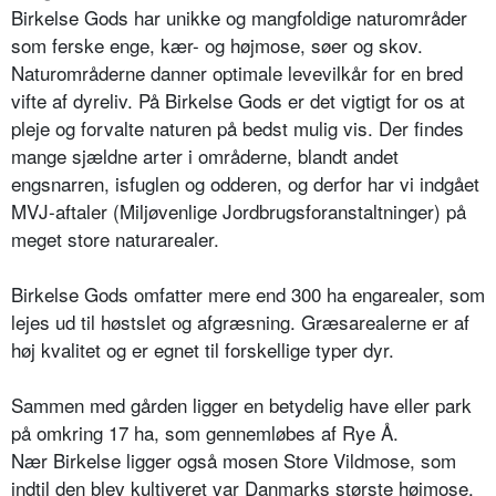
Birkelse Gods har unikke og mangfoldige naturområder
som ferske enge, kær- og højmose, søer og skov.
Naturområderne danner optimale levevilkår for en bred
vifte af dyreliv. På Birkelse Gods er det vigtigt for os at
pleje og forvalte naturen på bedst mulig vis. Der findes
mange sjældne arter i områderne, blandt andet
engsnarren, isfuglen og odderen, og derfor har vi indgået
MVJ-aftaler (Miljøvenlige Jordbrugsforanstaltninger) på
meget store naturarealer.
Birkelse Gods omfatter mere end 300 ha engarealer, som
lejes ud til høstslet og afgræsning. Græsarealerne er af
høj kvalitet og er egnet til forskellige typer dyr.
Sammen med gården ligger en betydelig have eller park
på omkring 17 ha, som gennemløbes af Rye Å.
Nær Birkelse ligger også mosen Store Vildmose, som
indtil den blev kultiveret var Danmarks største højmose.