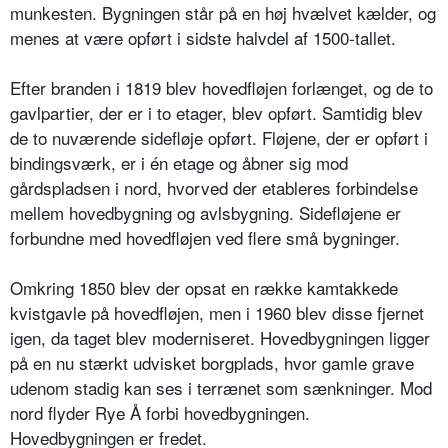
munkesten. Bygningen står på en høj hvælvet kælder, og
menes at være opført i sidste halvdel af 1500-tallet.
Efter branden i 1819 blev hovedfløjen forlænget, og de to
gavlpartier, der er i to etager, blev opført. Samtidig blev
de to nuværende sidefløje opført. Fløjene, der er opført i
bindingsværk, er i én etage og åbner sig mod
gårdspladsen i nord, hvorved der etableres forbindelse
mellem hovedbygning og avlsbygning. Sidefløjene er
forbundne med hovedfløjen ved flere små bygninger.
Omkring 1850 blev der opsat en række kamtakkede
kvistgavle på hovedfløjen, men i 1960 blev disse fjernet
igen, da taget blev moderniseret. Hovedbygningen ligger
på en nu stærkt udvisket borgplads, hvor gamle grave
udenom stadig kan ses i terrænet som sænkninger. Mod
nord flyder Rye Å forbi hovedbygningen.
Hovedbygningen er fredet.