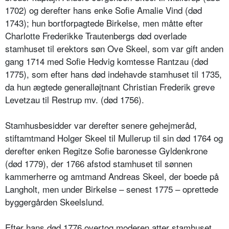
1702) og derefter hans enke Sofie Amalie Vind (død
1743); hun bortforpagtede Birkelse, men måtte efter
Charlotte Frederikke Trautenbergs død overlade
stamhuset til erektors søn Ove Skeel, som var gift anden
gang 1714 med Sofie Hedvig komtesse Rantzau (død
1775), som efter hans død indehavde stamhuset til 1735,
da hun ægtede generalløjtnant Christian Frederik greve
Levetzau til Restrup mv. (død 1756).
Stamhusbesidder var derefter senere gehejmeråd,
stiftamtmand Holger Skeel til Mullerup til sin død 1764 og
derefter enken Regitze Sofie baronesse Gyldenkrone
(død 1779), der 1766 afstod stamhuset til sønnen
kammerherre og amtmand Andreas Skeel, der boede på
Langholt, men under Birkelse – senest 1775 – oprettede
byggergården Skeelslund.
Efter hans død 1776 overtog moderen atter stamhuset