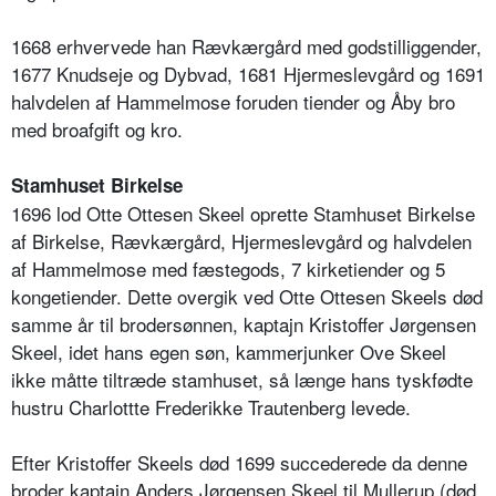
1668 erhvervede han Rævkærgård med godstilliggender,
1677 Knudseje og Dybvad, 1681 Hjermeslevgård og 1691
halvdelen af Hammelmose foruden tiender og Åby bro
med broafgift og kro.
Stamhuset Birkelse
1696 lod Otte Ottesen Skeel oprette Stamhuset Birkelse
af Birkelse, Rævkærgård, Hjermeslevgård og halvdelen
af Hammelmose med fæstegods, 7 kirketiender og 5
kongetiender. Dette overgik ved Otte Ottesen Skeels død
samme år til brodersønnen, kaptajn Kristoffer Jørgensen
Skeel, idet hans egen søn, kammerjunker Ove Skeel
ikke måtte tiltræde stamhuset, så længe hans tyskfødte
hustru Charlottte Frederikke Trautenberg levede.
Efter Kristoffer Skeels død 1699 succederede da denne
broder kaptajn Anders Jørgensen Skeel til Mullerup (død