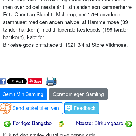
men overlod det næste år til sin anden søn kammerherre
Fritz Christian Skeel til Mullerup, der 1794 udvidede
stamhuset med den anden halvdel af Hammelmose (39
tønder hartkorn) med tilliggende fæstegods (199 tønder
hartkorn), købt for ...
Birkelse gods omfattede til 1921 3/4 af Store Vildmose.
Save
Gem i Min Samling
Opret din egen Samling
Send artikel til en ven
Feedback
Forrige: Bangsbo
Næste: Birkumgaard
Klik på den smiley du vil give denne side