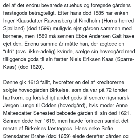
del af det endnu bevarede stuehus og forøgede gårdens
fæstegods betragteligt. Efter hans død 1585 har enken
Inger Klausdatter Ravensberg til Kindholm (Horns herred
Sjælland) (død 1599) muligvis ejet gården sammen med
børnene, men 1589 må sønnen Ebbe Andersen Galt have
ejet den. Endnu samme år måtte han, der ægtede en
"ufri" (dvs. ikke-adelig) kvinde, sælge sin hovedgård med
tilliggende gods til sin fætter Niels Eriksen Kaas (Sparre-
Kaas) (død 1620).
Denne gik 1613 fallit, hvorefter en del af kreditorerne
solgte hovedgården Birkelse, som da var på 72 tønder
hartkorn, og forskelligt andet gods til senere rigsmarsk
Jørgen Lunge til Odden (hovedgård), hvis moder Anne
Maltesdatter Sehested beboede gården til sin død 1621.
Sønnen døde her 1619, men havde forinden samlet det
meste af Birkelses fæstegods. Hans enke Sofie
Stensdatter Brahe (død 1659) ejede derefter gården og