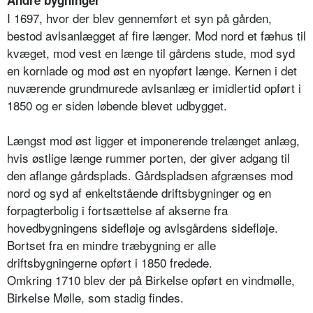
Andre bygninger
I 1697, hvor der blev gennemført et syn på gården,
bestod avlsanlægget af fire længer. Mod nord et fæhus til
kvæget, mod vest en længe til gårdens stude, mod syd
en kornlade og mod øst en nyopført længe. Kernen i det
nuværende grundmurede avlsanlæg er imidlertid opført i
1850 og er siden løbende blevet udbygget.
Længst mod øst ligger et imponerende trelænget anlæg,
hvis østlige længe rummer porten, der giver adgang til
den aflange gårdsplads. Gårdspladsen afgrænses mod
nord og syd af enkeltstående driftsbygninger og en
forpagterbolig i fortsættelse af akserne fra
hovedbygningens sidefløje og avlsgårdens sidefløje.
Bortset fra en mindre træbygning er alle
driftsbygningerne opført i 1850 fredede.
Omkring 1710 blev der på Birkelse opført en vindmølle,
Birkelse Mølle, som stadig findes.