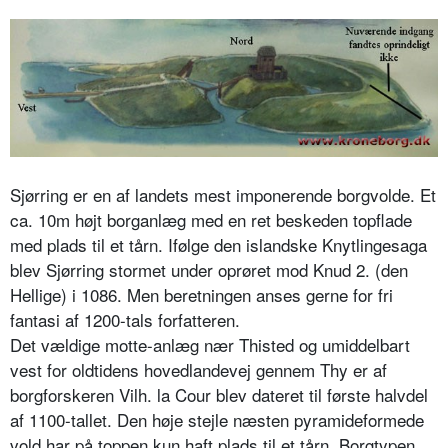
Sjørring er en af landets mest imponerende borgvolde. Et
ca. 10m højt borganlæg med en ret beskeden topflade
med plads til et tårn. Ifølge den islandske Knytlingesaga
blev Sjørring stormet under oprøret mod Knud 2. (den
Hellige) i 1086. Men beretningen anses gerne for fri
fantasi af 1200-tals forfatteren.
Det vældige motte-anlæg nær Thisted og umiddelbart
vest for oldtidens hovedlandevej gennem Thy er af
borgforskeren Vilh. la Cour blev dateret til første halvdel
af 1100-tallet. Den høje stejle næsten pyramideformede
vold har på toppen kun haft plads til et tårn. Borgtypen