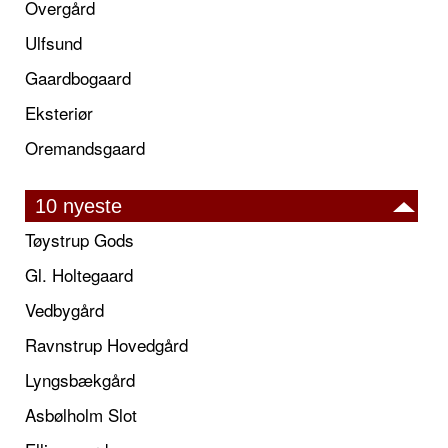
Overgård
Ulfsund
Gaardbogaard
Eksteriør
Oremandsgaard
10 nyeste
Tøystrup Gods
Gl. Holtegaard
Vedbygård
Ravnstrup Hovedgård
Lyngsbækgård
Asbølholm Slot