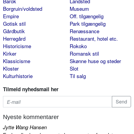
Barok
Landsted
Borgruin/voldsted
Museum
Empire
Off. tilgængelig
Gotisk stil
Park tilgængelig
Gårdbutik
Renæssance
Herregård
Restaurant, hotel etc.
Historicisme
Rokoko
Kirker
Romansk stil
Klassicisme
Skønne huse og steder
Kloster
Slot
Kulturhistorie
Til salg
Tilmeld nyhedsmail her
Nyeste kommentarer
Jytte Wang Hansen