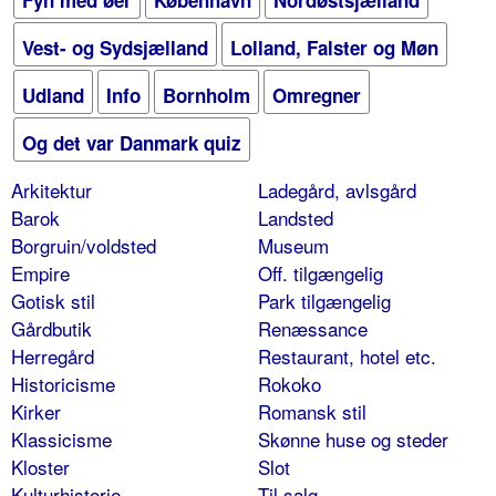
Fyn med øer
København
Nordøstsjælland
Vest- og Sydsjælland
Lolland, Falster og Møn
Udland
Info
Bornholm
Omregner
Og det var Danmark quiz
Arkitektur
Ladegård, avlsgård
Barok
Landsted
Borgruin/voldsted
Museum
Empire
Off. tilgængelig
Gotisk stil
Park tilgængelig
Gårdbutik
Renæssance
Herregård
Restaurant, hotel etc.
Historicisme
Rokoko
Kirker
Romansk stil
Klassicisme
Skønne huse og steder
Kloster
Slot
Kulturhistorie
Til salg