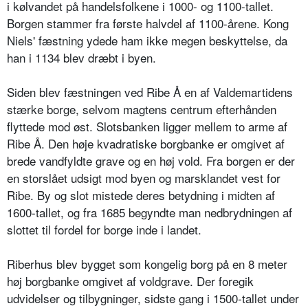
i kølvandet på handelsfolkene i 1000- og 1100-tallet.
Borgen stammer fra første halvdel af 1100-årene. Kong
Niels' fæstning ydede ham ikke megen beskyttelse, da
han i 1134 blev dræbt i byen.
Siden blev fæstningen ved Ribe Å en af Valdemartidens
stærke borge, selvom magtens centrum efterhånden
flyttede mod øst. Slotsbanken ligger mellem to arme af
Ribe Å. Den høje kvadratiske borgbanke er omgivet af
brede vandfyldte grave og en høj vold. Fra borgen er der
en storslået udsigt mod byen og marsklandet vest for
Ribe. By og slot mistede deres betydning i midten af
1600-tallet, og fra 1685 begyndte man nedbrydningen af
slottet til fordel for borge inde i landet.
Riberhus blev bygget som kongelig borg på en 8 meter
høj borgbanke omgivet af voldgrave. Der foregik
udvidelser og tilbygninger, sidste gang i 1500-tallet under