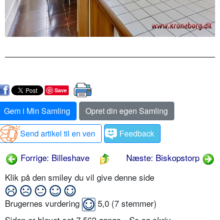
Save
Gem i Min Samling
Opret din egen Samling
Send artikel til en ven
Feedback
Forrige: Billeshave
Næste: Biskopstorp
Klik på den smiley du vil give denne side
Brugernes vurdering
5,0
(
7
stemmer)
Siden er blevet set 7.562 gange -