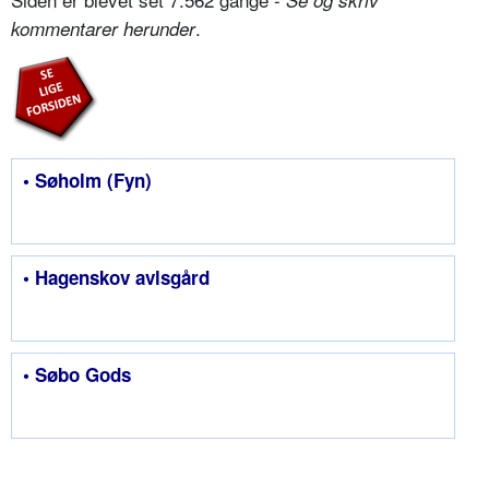
Se og skriv
.
kommentarer herunder
• Søholm (Fyn)
• Hagenskov avlsgård
• Søbo Gods