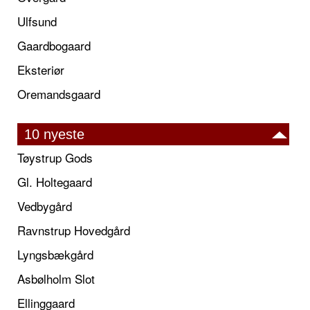
Ulfsund
Gaardbogaard
Eksteriør
Oremandsgaard
10 nyeste
Tøystrup Gods
Gl. Holtegaard
Vedbygård
Ravnstrup Hovedgård
Lyngsbækgård
Asbølholm Slot
Ellinggaard