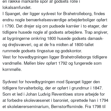
en række markante spor af godsets rolle i
lokalsamfundet.
I Spanget, der ligger sydvest for Brahetrolleborg, findes
endnu nogle bemærkelsesværdige arbejderboliger opført
i 1790. Det drejer sig om pudsede karréer i to etager, der
tidligere husede nogle af godsets arbejdere. Trap angiver,
at bygningerne omkring 1800 husede godsets damask-
og drejlsvæveri, og at de fra midten af 1800-tallet
rummede godsets tingsstue og godskontor.
Vest for hovedbygningen ligger Brahetrolleborgs tidligere
vandmølle. Møllen blev opført 1792 og fungerede som
kornmølle.
Sydvest for hovedbygningen mod Spanget ligger den
tidligere forvalterbolig, der er opført i grundmur i 1847.
Som et led i Johan Ludvig Reventlows store arbejde for
at forbedre skolevæsenet i baroniet, oprettede han i 1794
et skolelærerseminarium, Bernstorffsminde. Fra 1798 til