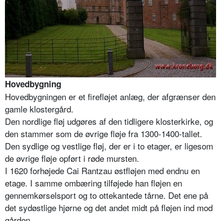
Hovedbygning
Hovedbygningen er et firefløjet anlæg, der afgrænser den
gamle klostergård.
Den nordlige fløj udgøres af den tidligere klosterkirke, og
den stammer som de øvrige fløje fra 1300-1400-tallet.
Den sydlige og vestlige fløj, der er i to etager, er ligesom
de øvrige fløje opført i røde mursten.
I 1620 forhøjede Cai Rantzau østfløjen med endnu en
etage. I samme ombæring tilføjede han fløjen en
gennemkørselsport og to ottekantede tårne. Det ene på
det sydøstlige hjørne og det andet midt på fløjen ind mod
gården.