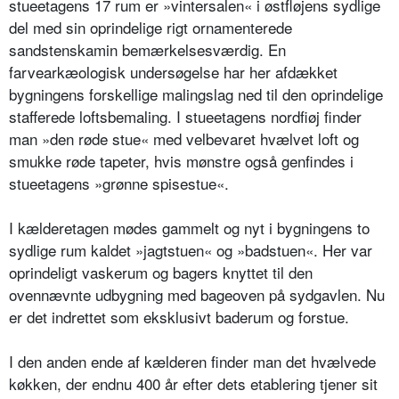
stueetagens 17 rum er »vintersalen« i østfløjens sydlige
del med sin oprindelige rigt ornamenterede
sandstenskamin bemærkelsesværdig. En
farvearkæologisk undersøgelse har her afdækket
bygningens forskellige malingslag ned til den oprindelige
stafferede loftsbemaling. I stueetagens nordfiøj finder
man »den røde stue« med velbevaret hvælvet loft og
smukke røde tapeter, hvis mønstre også genfindes i
stueetagens »grønne spisestue«.
I kælderetagen mødes gammelt og nyt i bygningens to
sydlige rum kaldet »jagtstuen« og »badstuen«. Her var
oprindeligt vaskerum og bagers knyttet til den
ovennævnte udbygning med bageoven på sydgavlen. Nu
er det indrettet som eksklusivt baderum og forstue.
I den anden ende af kælderen finder man det hvælvede
køkken, der endnu 400 år efter dets etablering tjener sit