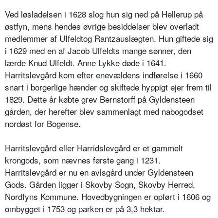
Ved løsladelsen i 1628 slog hun sig ned på Hellerup på
østfyn, mens hendes øvrige besiddelser blev overladt
medlemmer af UIfeldtog Rantzauslægten. Hun giftede sig
i 1629 med en af Jacob Ulfeldts mange sønner, den
lærde Knud Ulfeldt. Anne Lykke døde i 1641.
Harritslevgård kom efter enevældens indførelse i 1660
snart i borgerlige hænder og skiftede hyppigt ejer frem til
1829. Dette år købte grev Bernstorff på Gyldensteen
gården, der herefter blev sammenlagt med nabogodset
nordøst for Bogense.
Harritslevgård eller Harridslevgård er et gammelt
krongods, som nævnes første gang i 1231.
Harritslevgård er nu en avlsgård under Gyldensteen
Gods. Gården ligger i Skovby Sogn, Skovby Herred,
Nordfyns Kommune. Hovedbygningen er opført i 1606 og
ombygget i 1753 og parken er på 3,3 hektar.