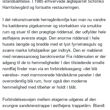
istandsættelse. I 1985 erhvervede ægteparret Schimko
Harritslevgård og fortsatte restaureringen.
I det rekonstruerede herregårdsmiljø kan man nu vandre
fra kælderens pigekammer og storkøkken via smukke
rum og stuer til den prægtige riddersal, der udfylder hele
østfløjens øverste etage. Den enorme riddersal i hele
husets længde og bredde med et lyst fyrretræsgulv og
svære mørke loftsbjælker gør indtryk. Den er møbleret
med renæssanceog barokinventar Fra riddersalen er der
adgang til de to hemmeligheder I den tilstødende smalle
nordfløj finder man via en forbindelsesgang »det blå
værelse« med marmorerede håndskårne paneler i det
overordentlig blå rum, hvor også den moderne
hemmelighed med tilbehør er holdt i blåt.
Forbindelsesvejen mellem etagerne udgøres af den
svungne sandstenstrappe i østfløjens trappetårn. Blandt