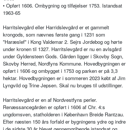
• Opført 1606. Ombygning og tilføjelser 1753. Istandsat
1963-65
Harritslevgård eller Harridslevgård er et gammelt
krongods, som nævnes første gang i 1231 som
"Haræslef" i Kong Valdemar 2. Sejrs Jordebog og hørte
under kronen til 1327. Harritslevgård er nu en avlsgård
under Gyldensteen Gods. Gården ligger i Skovby Sogn,
Skovby Herred, Nordfyns Kommune. Hovedbygningen er
opført i 1606 og ombygget i 1753 og parken er på 3,3
hektar. Hovedbygningen er i sommeren 2023 købt af Jim
Lyngvild og Trine Jepsen. Skal nu bruges til udstillinger.
Harritslevgård er en af Nordvestfyns perler.
Renæssancegården er opført i 1606 af Chr. 4:s
ungdomsven, statholderen i København Breide Rantzau.
Efter næsten 150 års forfald er bygningens ydre og indre
i de sidste 30 år blevet gennemgribende istandsat og