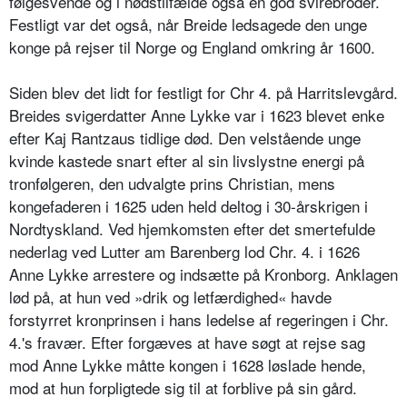
følgesvende og i nødstilfælde også en god svirebroder.
Festligt var det også, når Breide ledsagede den unge
konge på rejser til Norge og England omkring år 1600.
Siden blev det lidt for festligt for Chr 4. på Harritslevgård.
Breides svigerdatter Anne Lykke var i 1623 blevet enke
efter Kaj Rantzaus tidlige død. Den velstående unge
kvinde kastede snart efter al sin livslystne energi på
tronfølgeren, den udvalgte prins Christian, mens
kongefaderen i 1625 uden held deltog i 30-årskrigen i
Nordtyskland. Ved hjemkomsten efter det smertefulde
nederlag ved Lutter am Barenberg lod Chr. 4. i 1626
Anne Lykke arrestere og indsætte på Kronborg. Anklagen
lød på, at hun ved »drik og letfærdighed« havde
forstyrret kronprinsen i hans ledelse af regeringen i Chr.
4.'s fravær. Efter forgæves at have søgt at rejse sag
mod Anne Lykke måtte kongen i 1628 løslade hende,
mod at hun forpligtede sig til at forblive på sin gård.