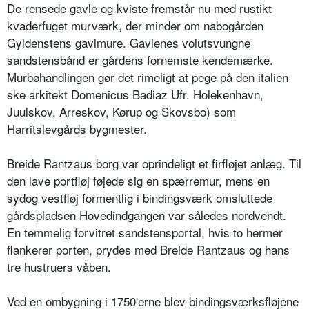
De rensede gavle og kviste fremstår nu med rustikt
kvaderfuget murværk, der minder om nabogården
Gyldenstens gavlmure. Gavlenes volutsvungne
sandstensbånd er gårdens fornemste kendemærke.
Murbøhandlingen gør det rimeligt at pege på den italien·
ske arkitekt Domenicus Badiaz Ufr. Holekenhavn,
Juulskov, Arreskov, Kørup og Skovsbo) som
Harritslevgårds bygmester.
Breide Rantzaus borg var oprindeligt et firfløjet anlæg. Til
den lave portfløj føjede sig en spærremur, mens en
sydog vestfløj formentlig i bindingsværk omsluttede
gårdspladsen Hovedindgangen var således nordvendt.
En temmelig forvitret sandstensportal, hvis to hermer
flankerer porten, prydes med Breide Rantzaus og hans
tre hustruers våben.
Ved en ombygning i 1750'erne blev bindingsværksfløjene