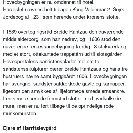
Hovedbygningen er nu omdannet til hotel.
Haræslef nævnes helt tilbage i Kong Valdemar 2. Sejrs
Jordebog af 1231 som hørende under kronens slotte.
I 1589 overtog rigsråd Breide Rantzau den daværende
middelalderborg, som han nedrev, og i 1606 stod den
nuværende renæssancebygning færdig i 3 stokværk og
med et stort, ottekantede trappetårn ud til slotsgården.
Hovedportalens sandstensplader mellem to
sandstensskulpturer bærer Breide Rantzaus og hans tre
hustruers navne samt byggeåret 1606. Hovedbygningen
har svungne, sandstensafdækkede gavle og karnapper,
ligesom den smykkes af liljeformede smedejernsankre.
I en senere periode fremstod slottet med hvidkalkede
mure, men er nu ført tilbage til de oprindelige røde
munkemursten.
Ejere af Harritslevgård