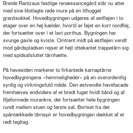
Breide Rantzaus festlige renæssancegård står nu atter
med sine blotlagte røde mure på en tilhugget
granitsokkel. Hovedbygningen udgøres af østfløjen i to
etager over en høj kælder, hvortil er føjet en kort nordfløj,
der fortsætter over i et lavt porthus. Bygningen har
svunge gavle og kviste. Omtrent midt på østfløjen vendt
mod gårdspladsen rejser et højt ottekantet trappetårn sig
med spidsafsluttet tårnhætte.
På havesiden markerer to firkantede karnaptårne
hovedbygningens »hemmeligheder« på en overordentlig
synlig og virkningsfuld måde. Den østvendte havefacade
fremhæves endvidere af et bredt fuget hvidt bånd og af
liljeformede murankre, der fortsætter hele bygningen
rundt mellem stuen og første sal. Bortset fra det
spåntækkede tårnspir er hovedbygningen dækket af et
rødt tegltag.