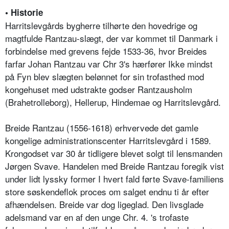
• Historie
Harritslevgårds bygherre tilhørte den hovedrige og
magtfulde Rantzau-slægt, der var kommet til Danmark i
forbindelse med grevens fejde 1533-36, hvor Breides
farfar Johan Rantzau var Chr 3's hærfører Ikke mindst
på Fyn blev slægten belønnet for sin trofasthed mod
kongehuset med udstrakte godser Rantzausholm
(Brahetrolleborg), Hellerup, Hindemae og Harritslevgård.
Breide Rantzau (1556-1618) erhvervede det gamle
kongelige administrationscenter Harritslevgård i 1589.
Krongodset var 30 år tidligere blevet solgt til lensmanden
Jørgen Svave. Handelen med Breide Rantzau foregik vist
under lidt lyssky former I hvert fald førte Svave-familiens
store søskendeflok proces om salget endnu ti år efter
afhændelsen. Breide var dog ligeglad. Den livsglade
adelsmand var en af den unge Chr. 4. 's trofaste