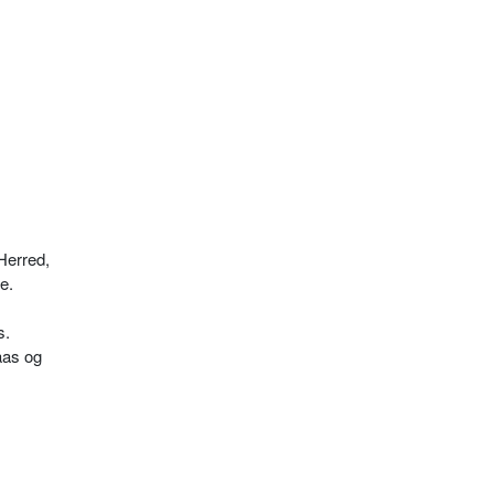
Herred,
e.
s.
Kaas og