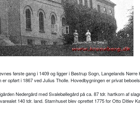
nes første gang i 1409 og ligger i Bøstrup Sogn, Langelands Nørre 
 opført i 1867 ved Julius Tholle. Hovedbygningen er privat beboels
rden Nedergård med Svalebøllegård på ca. 87 tdr. hartkorn af slag
ovarealet 140 tdr. land. Stamhuset blev oprettet 1775 for Otto Ditlev 