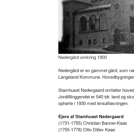
Nedergård omkring 1900
Nedergård er en gammel gård, som næv
Langeland Kommune. Hovedbygningen er
Stamhuset Nedergaard omfatter hovedgå
Jordtillinggendet er 540 tdr. land og sk
ophørte i 1930 med lensafløsningen.
Ejere af Stamhuset Nedergaard
(1731-1755) Christian Banner-Kaas
(1755-1778) Otto Ditlev Kaas