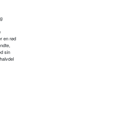
og
e
r en rød
ndte,
d sin
halvdel