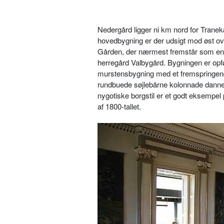
Nedergård ligger ni km nord for Tranek
hovedbygning er der udsigt mod øst o
Gården, der nærmest fremstår som en f
herregård Valbygård. Bygningen er opfø
murstensbygning med et fremspringende
rundbuede søjlebårne kolonnade danne
nygotiske borgstil er et godt eksempel
af 1800-tallet.