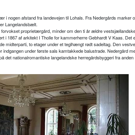
ær i nogen afstand fra landevejen til Lohals. Fra Nedergårds marker 
ver Langelandsbælt.
orvokset proprietærgård, minder om den ti år ældre vestsjællandsk
rt i 1867 af arkitekt I Tholle for kammerherre Gebhardt V Kaas. Det e
 midterparti, to etager under et teglhængt rødt sadeltag. Den vestve
r indgangen under første sals kamtakkede balustrade. Nedergård me
 på det nationalromantiske langelandske herregårdsbyggeri fra anden 