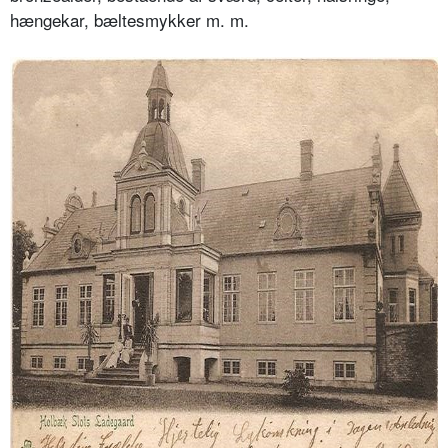
hængekar, bæltesmykker m. m.