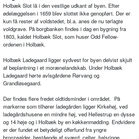
Holbæk Slot lå i den vestlige udkant af byen. Efter
ødelæggelsen i 1659 blev slottet ikke genopført. Der er
kun få rester af voldstedet, bl.a. anes de nu tørlagte
voldgrave. På borgbanken findes i dag en bygning fra
1803, kaldet Holbæk Slot, som huser Odd Fellow-
ordenen i Holbæk.
Holbæk Ladegaard ligger sydvest for byen delvist skjult
af beplantning i et morænelandskab. Under Holbæk
Ladegaard hørte avlsgårdene Rørvang og
Grandløsegaard.
Der findes flere fredet oldtidsminder i området. På
markerne som tilhører ladegården ligger Kirkehøj, ved
ladegårdshusene en mindre høj, ved Hellestrup en dysse
og 14 høje og i Holbæk by en køkkenmødding. Endvidere
er der fundet et betydeligt offerfund fra yngre
bronzealder, bestående af sværd, celter, halsringe,