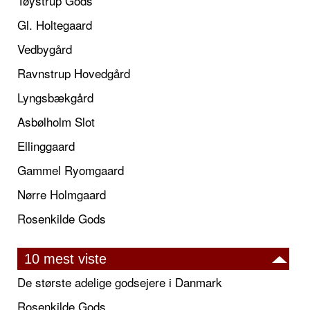
Tøystrup Gods
Gl. Holtegaard
Vedbygård
Ravnstrup Hovedgård
Lyngsbækgård
Asbølholm Slot
Ellinggaard
Gammel Ryomgaard
Nørre Holmgaard
Rosenkilde Gods
10 mest viste
De største adelige godsejere i Danmark
Rosenkilde Gods