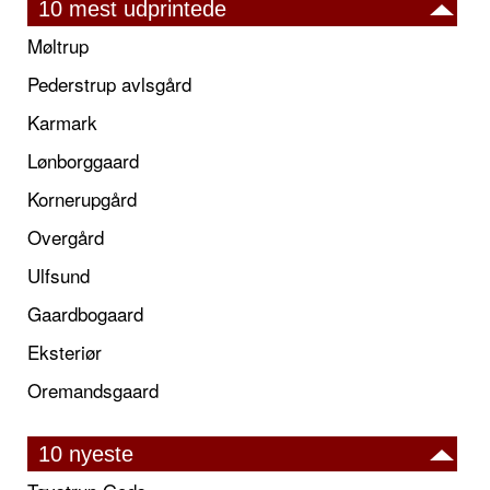
10 mest udprintede
Møltrup
Pederstrup avlsgård
Karmark
Lønborggaard
Kornerupgård
Overgård
Ulfsund
Gaardbogaard
Eksteriør
Oremandsgaard
10 nyeste