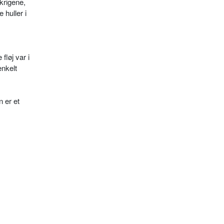
krigene,
 huller i
fløj var i
enkelt
 er et