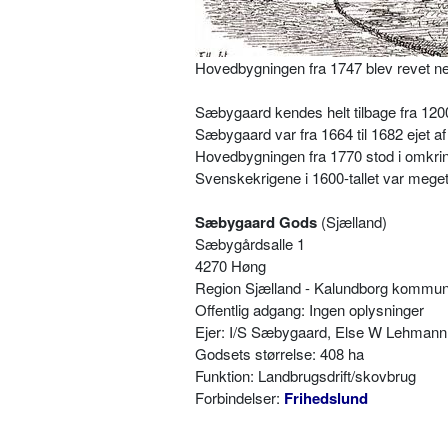
Hovedbygningen fra 1747 blev revet ne
Sæbygaard kendes helt tilbage fra 1200
Sæbygaard var fra 1664 til 1682 ejet a
Hovedbygningen fra 1770 stod i omkrin
Svenskekrigene i 1600-tallet var meg
Sæbygaard Gods
(Sjælland)
Sæbygårdsalle 1
4270 Høng
Region Sjælland - Kalundborg kommu
Offentlig adgang: Ingen oplysninger
Ejer: I/S Sæbygaard, Else W Lehmann
Godsets størrelse: 408 ha
Funktion: Landbrugsdrift/skovbrug
Forbindelser:
Frihedslund