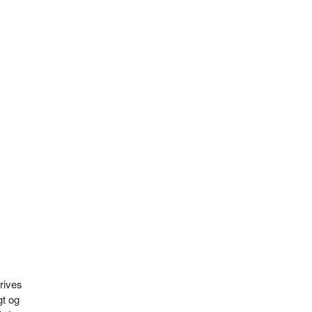
rives
gt og