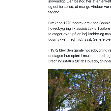
indvendigt. Den bestod her af en enkel
og det fortælles, at mange vinduer var 
tagene.
Omkring 1770 nedrev grevinde Sophie 
hovedbygning i klassicistisk stil opføre
to etager oven på en høj kælder og med 
udsmykket med midtrisalit. Senere blev 
I 1972 blev den gamle hovedbygning re
enetages hus opført i mursten med tegl
Fredningsstatus 2013: Hovedbygningen 