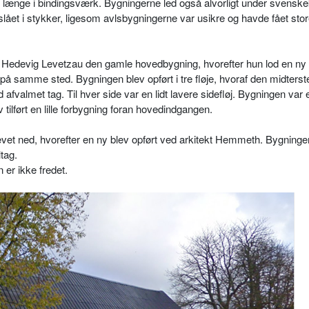
t længe i bindingsværk. Bygningerne led også alvorligt under svenske
slået i stykker, ligesom avlsbygningerne var usikre og havde fået store
Hedevig Levetzau den gamle hovedbygning, hvorefter hun lod en ny
 på samme sted. Bygningen blev opført i tre fløje, hvoraf den midterste 
afvalmet tag. Til hver side var en lidt lavere sidefløj. Bygningen var 
tilført en lille forbygning foran hovedindgangen.
vet ned, hvorefter en ny blev opført ved arkitekt Hemmeth. Bygningen
tag.
er ikke fredet.