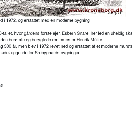
d i 1972, og erstattet med en moderne bygning
-tallet, hvor gårdens første ejer, Esbern Snare, her led en uheldig s
f den berømte og berygtede rentemester Henrik Müller.
g 300 år, men blev i 1972 revet ned og erstattet af et moderne murs
et ødelæggende for Sæbygaards bygninger.
ne