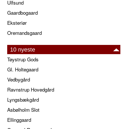
Ulfsund
Gaardbogaard
Eksteriør
Oremandsgaard
10 nyeste
Tøystrup Gods
Gl. Holtegaard
Vedbygård
Ravnstrup Hovedgård
Lyngsbækgård
Asbølholm Slot
Ellinggaard