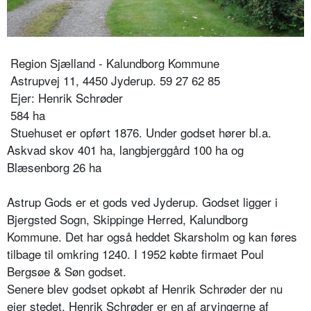
Region Sjælland - Kalundborg Kommune
Astrupvej 11, 4450 Jyderup. 59 27 62 85
Ejer: Henrik Schrøder
584 ha
Stuehuset er opført 1876. Under godset hører bl.a.
Askvad skov 401 ha, langbjerggård 100 ha og
Blæsenborg 26 ha
Astrup Gods er et gods ved Jyderup. Godset ligger i
Bjergsted Sogn, Skippinge Herred, Kalundborg
Kommune. Det har også heddet Skarsholm og kan føres
tilbage til omkring 1240. I 1952 købte firmaet Poul
Bergsøe & Søn godset.
Senere blev godset opkøbt af Henrik Schrøder der nu
ejer stedet. Henrik Schrøder er en af arvingerne af