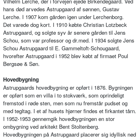
Vilhelm Lerche, der i forvejen ejede Birkendegaard. Ved
hans død arvedes Astrupgaard af sønnen, Gustav
Lerche. I 1907 kom gården igen under Lerchenborg.
Det varede dog kort. I 1910 købte Christian Lotzbeck
Astrupgaard, og solgte syv år senere gården til Jens
Schou, som var professor og dr.med. I 1934 solgte Jens
Schou Astrupgaard til E. Gammeltoft-Schougaard,
hvorefter Astrupgaard i 1952 blev købt af firmaet Poul
Bergsøe & Søn.
Hovedbygning
Astrupgaards hovedbygning er opført i 1876. Bygningen
er opført som en villa i to stokværk, som oprindeligt
fremstod i røde sten, men som nu fremstår pudset og
med tegltag. I et af husets hjørner findes et firkantet tårn.
I 1952-1953 gennemgik hovedbygningen en stor
ombygning ved arkitekt Bent Stoltenberg.
Hovedbygningen på Astrupgaard placerer sig idyllisk ned