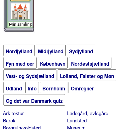
Nordjylland
Midtjylland
Sydjylland
Fyn med øer
København
Nordøstsjælland
Vest- og Sydsjælland
Lolland, Falster og Møn
Udland
Info
Bornholm
Omregner
Og det var Danmark quiz
Arkitektur
Ladegård, avlsgård
Barok
Landsted
Borgruin/voldsted
Museum