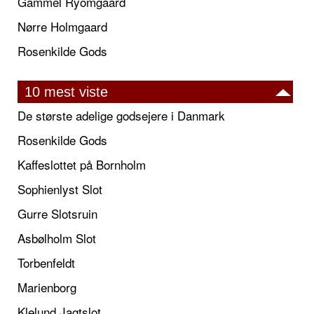
Gammel Ryomgaard
Nørre Holmgaard
Rosenkilde Gods
10 mest viste
De største adelige godsejere i Danmark
Rosenkilde Gods
Kaffeslottet på Bornholm
Sophienlyst Slot
Gurre Slotsruin
Asbølholm Slot
Torbenfeldt
Marienborg
Klelund Jagtslot