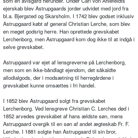
som en avlsgård herunder. Under Carl von Ahlefeldts
ejerskab blev Astrupgaards jorder udvidet med jord fra
bl.a. Bjergsted og Skarsholm. I 1742 blev godset inklusiv
Astrupgaard købt af general Christian Lerche, som blev
en meget godsrig herre. Han oprettede grevskabet
Lerchenborg, men Astrupgaard kom dog ikke til at indgå i
selve grevskabet.
Astrupgaard var ejet af lensgreverne på Lerchenborg,
men som en ikke-båndlagt ejendom, det såkaldte
allodialgods, der i modsætning til herregårdene i
grevskabet kunne omsættes i fri handel.
I 1852 blev Astrupgaard solgt fra grevskabet
Lerchenborg. Ved lensgreve Christian C. Lerches død i
1852 arvedes grevskabet af hans ældste søn, mens
Astrupgaard overgik til en søn af andet ægteskab Fr. F.
Lerche. I 1881 solgte han Astrupgaard til sin bror,