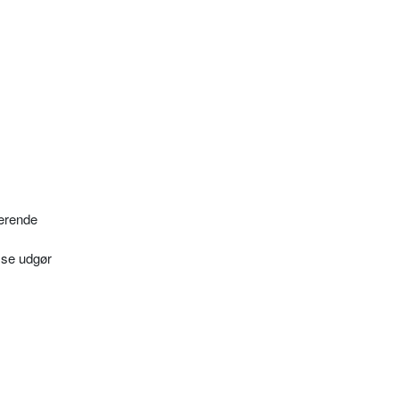
værende
sse udgør