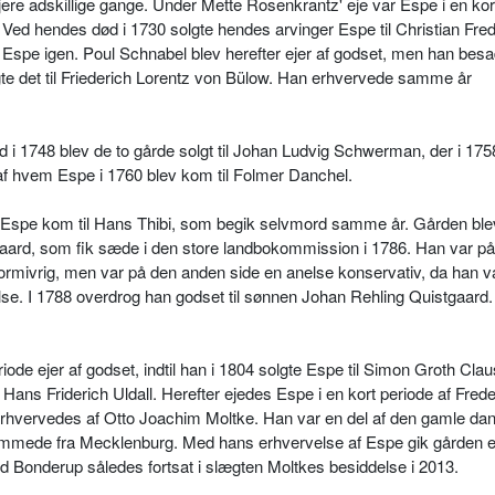
jere adskillige gange. Under Mette Rosenkrantz' eje var Espe i en kor
Ved hendes død i 1730 solgte hendes arvinger Espe til Christian Fred
s Espe igen. Poul Schnabel blev herefter ejer af godset, men han bes
gte det til Friederich Lorentz von Bülow. Han erhvervede samme år
d i 1748 blev de to gårde solgt til Johan Ludvig Schwerman, der i 175
af hvem Espe i 1760 blev kom til Folmer Danchel.
r Espe kom til Hans Thibi, som begik selvmord samme år. Gården ble
tgaard, som fik sæde i den store landbokommission i 1786. Han var p
rmivrig, men var på den anden side en anelse konservativ, da han v
e. I 1788 overdrog han godset til sønnen Johan Rehling Quistgaard
de ejer af godset, indtil han i 1804 solgte Espe til Simon Groth Cla
 Hans Friderich Uldall. Herefter ejedes Espe i en kort periode af Frede
0 erhvervedes af Otto Joachim Moltke. Han var en del af den gamle da
tammede fra Mecklenburg. Med hans erhvervelse af Espe gik gården 
 Bonderup således fortsat i slægten Moltkes besiddelse i 2013.