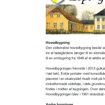
Hovedbygning
Den vidtstrakte hovedbygning består 
tre af ladegårdens længer til en stors
til en ombygning fra 1848 af et ældre a
Hovedbygningen fremstår i 2013 gulkalk
i tæt takt. Enkle portaler med konsol
placeret i en skævsidet risalit midt 
vinkelformede sidefløje, i dels grundm
findes i midten af bygningen. Over døre
Hovedbygningen blev i 1901 istandsat 
Andre bygninger