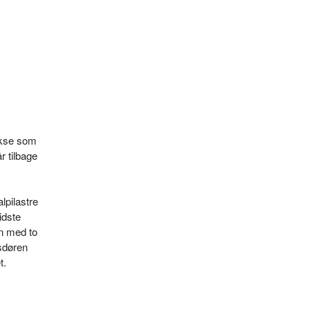
akse som
r tilbage
lpilastre
idste
en med to
gsdøren
t.