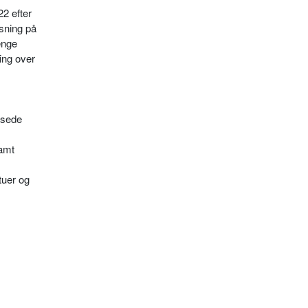
2 efter
sning på
ænge
ing over
ksede
samt
tuer og