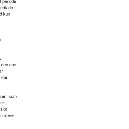
t periode
erik de
ad kun
8
v
å den ene
ar
. Han
usen, som
rik
nske
en mere