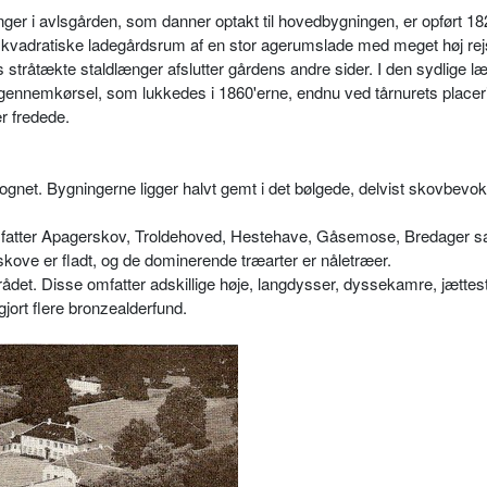
r i avlsgården, som danner optakt til hovedbygningen, er opført 182
 kvadratiske ladegårdsrum af en stor agerumslade med meget høj rej
s stråtækte staldlænger afslutter gårdens andre sider. I den sydlige l
tgennemkørsel, som lukkedes i 1860'erne, endnu ved tårnurets placer
r fredede.
sognet. Bygningerne ligger halvt gemt i det bølgede, delvist skovbevo
omfatter Apagerskov, Troldehoved, Hestehave, Gåsemose, Bredager 
kove er fladt, og de dominerende træarter er nåletræer.
rådet. Disse omfatter adskillige høje, langdysser, dyssekamre, jættes
gjort flere bronzealderfund.