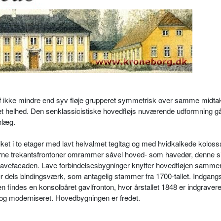
af ikke mindre end syv fløje grupperet symmetrisk over samme midt
lået helhed. Den senklassicistiske hovedfløjs nuværende udformning gå
nlæg.
et i to etager med lavt helvalmet tegltag og med hvidkalkede kolossa
bårne trekantsfrontoner omrammer såvel hoved- som havedør, denne s
på havefacaden. Lave forbindelsesbygninger knytter hovedfløjen samm
ur dels bindingsværk, som antagelig stammer fra 1700-tallet. Indgan
n findes en konsolbåret gavlfronton, hvor årstallet 1848 er indgravere
og moderniseret. Hovedbygningen er fredet.