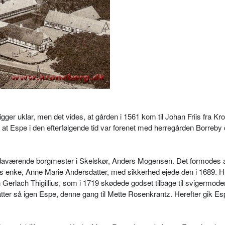
igger uklar, men det vides, at gården i 1561 kom til Johan Friis fra Kr
at Espe i den efterfølgende tid var forenet med herregården Borreby
n daværende borgmester i Skelskør, Anders Mogensen. Det formodes 
is enke, Anne Marie Andersdatter, med sikkerhed ejede den i 1689. 
Gerlach Thigillius, som i 1719 skødede godset tilbage til svigermoder
er så igen Espe, denne gang til Mette Rosenkrantz. Herefter gik Es