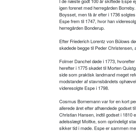
I de næste godt 100 år skiftede Espe e
igen forenet med herregården Borreby. 
Boysset, men få år efter i 1736 solgte
Espe frem til 1747, hvor han videresol
herregården Bonderup.
Efter Friederich Lorentz von Bülows dø
skødede begge til Peder Christensen, 
Folmer Danchel døde i 1773, hvorefte
herefter i 1775 skødet til Morten Quis
side som praktisk landmand meget refo
modstander af stavnsbåndets ophævels
videresolgte Espe i 1798.
Cosmus Bornemann var for en kort perio
allerede året efter afhændede godset til
Christian Hansen, indtil godset i 181
adelsslægt Moltke, som oprindeligt s
sikker tid i møde. Espe er sammen med