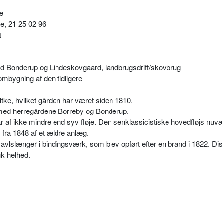
e
e, 21 25 02 96
t
d Bonderup og Lindeskovgaard, landbrugsdrift/skovbrug
mbygning af den tidligere
ltke, hvilket gården har været siden 1810.
med herregårdene Borreby og Bonderup.
af ikke mindre end syv fløje. Den senklassicistiske hovedfløjs nu
 fra 1848 af et ældre anlæg.
 avlslænger i bindingsværk, som blev opført efter en brand i 1822. Di
 helhed.