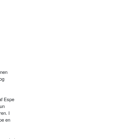
onen
 og
af Espe
Hun
en. I
pe en