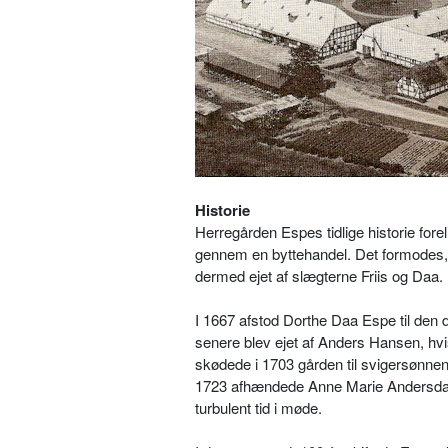
Historie
Herregården Espes tidlige historie forel
gennem en byttehandel. Det formodes, 
dermed ejet af slægterne Friis og Daa.
I 1667 afstod Dorthe Daa Espe til de
senere blev ejet af Anders Hansen, hv
skødede i 1703 gården til svigersønnen 
1723 afhændede Anne Marie Andersdatt
turbulent tid i møde.