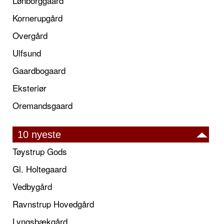
Lønborggaard
Kornerupgård
Overgård
Ulfsund
Gaardbogaard
Eksteriør
Oremandsgaard
10 nyeste
Tøystrup Gods
Gl. Holtegaard
Vedbygård
Ravnstrup Hovedgård
Lyngsbækgård