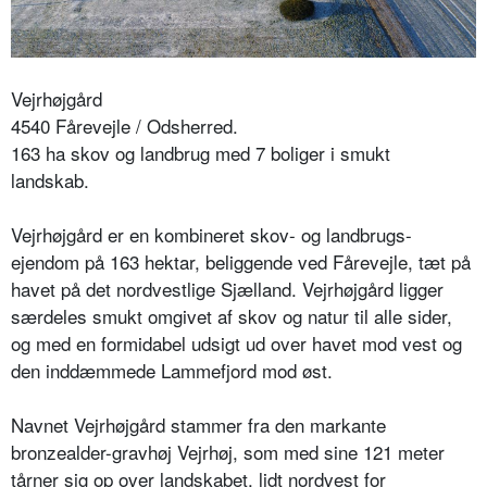
Vejrhøjgård
4540 Fårevejle / Odsherred.
163 ha skov og landbrug med 7 boliger i smukt
landskab.
Vejrhøjgård er en kombineret skov- og landbrugs-
ejendom på 163 hektar, beliggende ved Fårevejle, tæt på
havet på det nordvestlige Sjælland. Vejrhøjgård ligger
særdeles smukt omgivet af skov og natur til alle sider,
og med en formidabel udsigt ud over havet mod vest og
den inddæmmede Lammefjord mod øst.
Navnet Vejrhøjgård stammer fra den markante
bronzealder-gravhøj Vejrhøj, som med sine 121 meter
tårner sig op over landskabet, lidt nordvest for