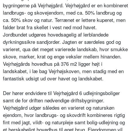
bygningerne på Vejrhøjgård. Vejrhøjgård er en kombineret
landbrugs- og skovejendom, med ca. 50% landbrug og
ca. 50% skov og natur. Terrænet er lettere kuperet, men
falder brat fra skellet i vest ned mod havet.
Jordbundet udgøres hovedsagelig af lerblandede
dyrkningssikre sandjorder. Jagten er særdeles god og
varieret, qua det meget varierede landskab, hvor smukke
skove, marker, krat og enge veksler mellem hinanden.
Vejrhøjgårds hovedhus på 376 m2 ligger højt i
landskabet, i læ bag Vejrhøjskoven, men stadig med en
fantastisk udsigt ud over havet og landskabet.
Der hører endvidere til Vejrhøjgård 6 udlejningsboliger
samt de for driften nødvendige driftsbygninger.
Vejrhøjgård udgør således en varieret og naturskøn
ejendom, hvor landbrugs- og skovdrift kombineres rigtig
fint med jagt, vildt- og naturpleje samt bolig-udlejning og
et herskabeligt hovedhus til eget brug. Ejendommen vil