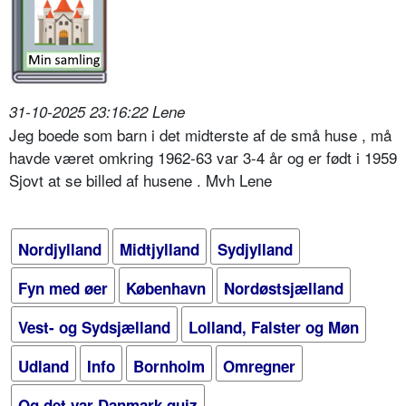
31-10-2025 23:16:22 Lene
Jeg boede som barn i det midterste af de små huse , må
havde været omkring 1962-63 var 3-4 år og er født i 1959
Sjovt at se billed af husene . Mvh Lene
Nordjylland
Midtjylland
Sydjylland
Fyn med øer
København
Nordøstsjælland
Vest- og Sydsjælland
Lolland, Falster og Møn
Udland
Info
Bornholm
Omregner
Og det var Danmark quiz