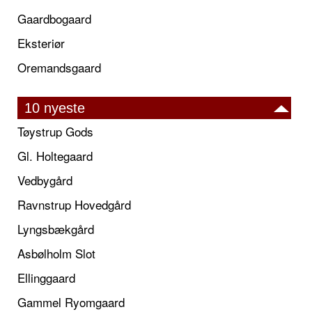
Gaardbogaard
Eksteriør
Oremandsgaard
10 nyeste
Tøystrup Gods
Gl. Holtegaard
Vedbygård
Ravnstrup Hovedgård
Lyngsbækgård
Asbølholm Slot
Ellinggaard
Gammel Ryomgaard