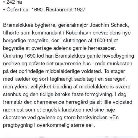
• 242 ha
• Opført ca. 1690. Restaureret 1927
Bramsløkkes bygherre, generalmajor Joachim Schack,
tilhørte som kommandant i København enevældens nye
borgerlige magtelite, der i slutningen af 1600-tallet
begyndte at overtage adelens gamle herresæder.
Omkring 1690 lod han Bramsløkkes gamle hovedbygning
nedrive og opførte det nuværende hus i røde munkesten
på det oprindelige middelalderlige voldsted. To etager
med kælder og sort teglhængt sadeltag i en særegen,
men yderst vellykket blanding af middelalderens svære
stenhus og den tidlige baroks faste formgivning. I dag
fremstår den charmerende herregård på sit lille voldsted
nærmest som et engelsk landsted med sine høje
skorstene ved gavlene og store barokvinduer. »En
pragtbygning i overkommelig størrelse«.