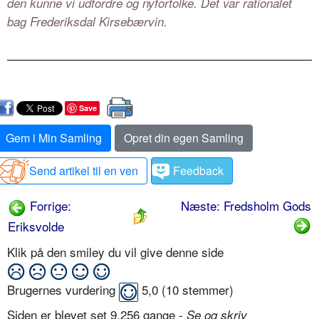
den kunne vi udfordre og nyfortolke. Det var rationalet
bag Frederiksdal Kirsebærvin.
Save
Gem i Min Samling
Opret din egen Samling
Send artikel til en ven
Feedback
Forrige:
Næste: Fredsholm Gods
Eriksvolde
Klik på den smiley du vil give denne side
Brugernes vurdering
5,0
(
10
stemmer)
Siden er blevet set 9.256 gange -
Se og skriv