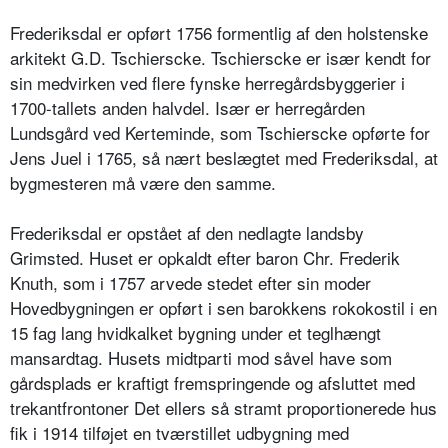
Frederiksdal er opført 1756 formentlig af den holstenske
arkitekt G.D. Tschierscke. Tschierscke er især kendt for
sin medvirken ved flere fynske herregårdsbyggerier i
1700-tallets anden halvdel. Især er herregården
Lundsgård ved Kerteminde, som Tschierscke opførte for
Jens Juel i 1765, så nært beslægtet med Frederiksdal, at
bygmesteren må være den samme.
Frederiksdal er opstået af den nedlagte landsby
Grimsted. Huset er opkaldt efter baron Chr. Frederik
Knuth, som i 1757 arvede stedet efter sin moder
Hovedbygningen er opført i sen barokkens rokokostil i en
15 fag lang hvidkalket bygning under et teglhængt
mansardtag. Husets midtparti mod såvel have som
gårdsplads er kraftigt fremspringende og afsluttet med
trekantfrontoner Det ellers så stramt proportionerede hus
fik i 1914 tilføjet en tværstillet udbygning med