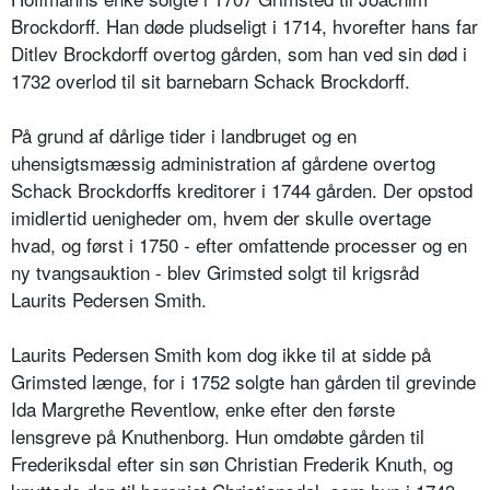
Brockdorff. Han døde pludseligt i 1714, hvorefter hans far
Ditlev Brockdorff overtog gården, som han ved sin død i
1732 overlod til sit barnebarn Schack Brockdorff.
På grund af dårlige tider i landbruget og en
uhensigtsmæssig administration af gårdene overtog
Schack Brockdorffs kreditorer i 1744 gården. Der opstod
imidlertid uenigheder om, hvem der skulle overtage
hvad, og først i 1750 - efter omfattende processer og en
ny tvangsauktion - blev Grimsted solgt til krigsråd
Laurits Pedersen Smith.
Laurits Pedersen Smith kom dog ikke til at sidde på
Grimsted længe, for i 1752 solgte han gården til grevinde
Ida Margrethe Reventlow, enke efter den første
lensgreve på Knuthenborg. Hun omdøbte gården til
Frederiksdal efter sin søn Christian Frederik Knuth, og