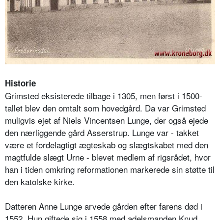
Historie
Grimsted eksisterede tilbage i 1305, men først i 1500-
tallet blev den omtalt som hovedgård. Da var Grimsted
muligvis ejet af Niels Vincentsen Lunge, der også ejede
den nærliggende gård Asserstrup. Lunge var - takket
være et fordelagtigt ægteskab og slægtskabet med den
magtfulde slægt Urne - blevet medlem af rigsrådet, hvor
han i tiden omkring reformationen markerede sin støtte til
den katolske kirke.
Datteren Anne Lunge arvede gården efter farens død i
1552. Hun giftede sig i 1558 med adelsmanden Knud