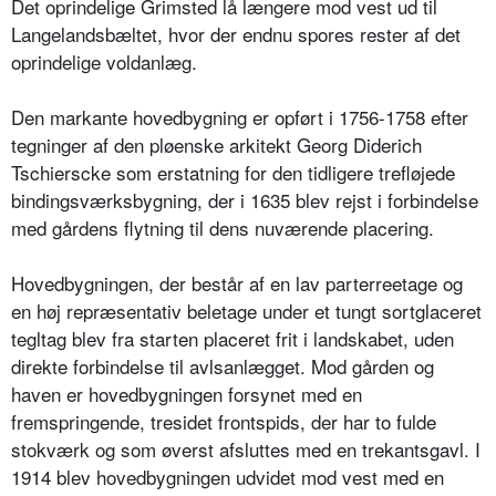
Det oprindelige Grimsted lå længere mod vest ud til
Langelandsbæltet, hvor der endnu spores rester af det
oprindelige voldanlæg.
Den markante hovedbygning er opført i 1756-1758 efter
tegninger af den pløenske arkitekt Georg Diderich
Tschierscke som erstatning for den tidligere trefløjede
bindingsværksbygning, der i 1635 blev rejst i forbindelse
med gårdens flytning til dens nuværende placering.
Hovedbygningen, der består af en lav parterreetage og
en høj repræsentativ beletage under et tungt sortglaceret
tegltag blev fra starten placeret frit i landskabet, uden
direkte forbindelse til avlsanlægget. Mod gården og
haven er hovedbygningen forsynet med en
fremspringende, tresidet frontspids, der har to fulde
stokværk og som øverst afsluttes med en trekantsgavl. I
1914 blev hovedbygningen udvidet mod vest med en