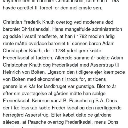
knyttede den til baroniet Christiansdal, som hun i 1743
havde oprettet til fordel for den mellemste søn.
Christian Frederik Knuth overtog ved moderens død
baroniet Christiansdal. Hans mangelfulde administration
og ødsle livsstil medførte, at han i 1782 mod en årlig
rente måtte overlade baroniet til sønnen baron Adam
Christopher Knuth, der i 1784 yderligere købte
Frederiksdal af faderen. Allerede samme år solgte Adam
Christopher Knuth dog Frederiksdal med Asserstrup til
Heinrich von Bolten. Ligesom den tidligere ejer kæmpede
von Bolten med økonomien til trods for, at tidens
generelle vilkår for landbruget var gunstige. Blot to år
efter sin overtagelse af gården måtte han sælge
Frederiksdal. Køberne var J.B. Paasche og S.A. Dons,
der i fællesskab købte Frederiksdal og den nærliggende
herregård Asserstrup. Efter købet delte de gårdene
således, at Paasche overtog Frederiksdal, mens Dons