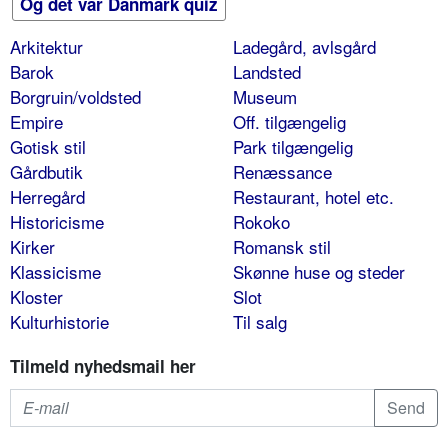
Og det var Danmark quiz
Arkitektur
Ladegård, avlsgård
Barok
Landsted
Borgruin/voldsted
Museum
Empire
Off. tilgængelig
Gotisk stil
Park tilgængelig
Gårdbutik
Renæssance
Herregård
Restaurant, hotel etc.
Historicisme
Rokoko
Kirker
Romansk stil
Klassicisme
Skønne huse og steder
Kloster
Slot
Kulturhistorie
Til salg
Tilmeld nyhedsmail her