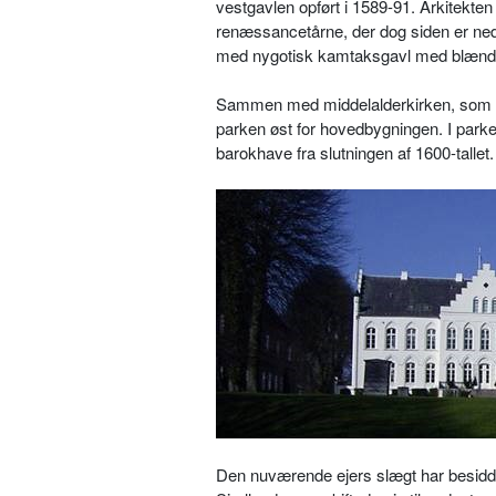
vestgavlen opført i 1589-91. Arkitekte
renæssancetårne, der dog siden er nedreve
med nygotisk kamtaksgavl med blændi
Sammen med middelalderkirken, som er d
parken øst for hovedbygningen. I park
barokhave fra slutningen af 1600-tallet.
Den nuværende ejers slægt har besiddet