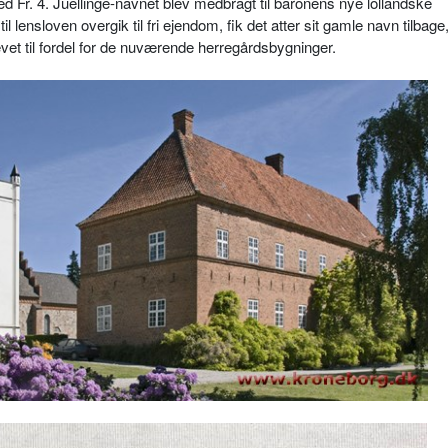
d Fr. 4. Juellinge-navnet blev medbragt til baronens nye lollandske
l lensloven overgik til fri ejendom, fik det atter sit gamle navn tilbage
evet til fordel for de nuværende herregårdsbygninger.