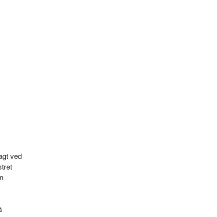
agt ved
tret
en
å