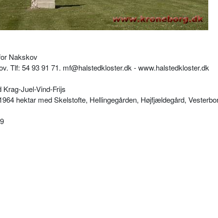
 for Nakskov
ov.
Tlf: 54 93 91 71. mf@halstedkloster.dk - www.halstedkloster.dk
Krag-Juel-Vind-Frijs
1964 hektar med Skelstofte, Hellingegården, Højfjældegård, Vesterbo
49