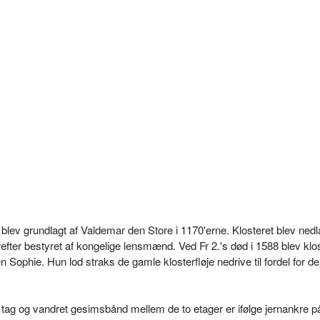
 blev grundlagt af Valdemar den Store i 1170'erne. Klosteret blev nedl
fter bestyret af kongelige lensmænd. Ved Fr 2.'s død i 1588 blev klos
 Sophie. Hun lod straks de gamle klosterfløje nedrive til fordel for d
ag og vandret gesimsbånd mellem de to etager er ifølge jernankre p