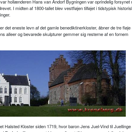
n var hollænderen Hans van Andorf Bygningen var oprindelig forsynet
t. I midten af 1800-tallet blev vestfløjen tilføjet i tidstypisk historisk
nger.
et eneste levn af det gamle benediktinerkloster, åbner de tre fløje
ens alleer og bevarede skulpturer gemmer sig resterne af en fornem
 Halsted Kloster siden 1719, hvor baron Jens Juel-Vind til Juellinge