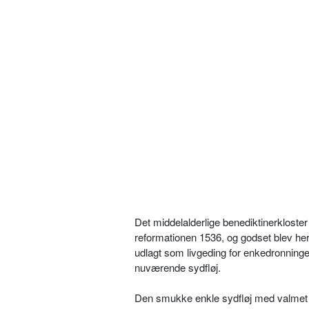
Det middelalderlige benediktinerkloster
reformationen 1536, og godset blev here
udlagt som livgeding for enkedronningen
nuværende sydfløj.
Den smukke enkle sydfløj med valmet t