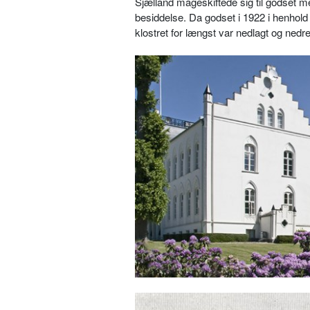
Sjælland mageskiftede sig til godset me
besiddelse. Da godset i 1922 i henhold ti
klostret for længst var nedlagt og nedr