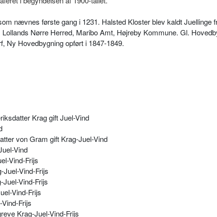
raferet i begyndelsen af 1900-tallet.
 som nævnes første gang i 1231. Halsted Kloster blev kaldt Juellinge 
ogn, Lollands Nørre Herred, Maribo Amt, Højreby Kommune. Gl. Hovedb
f, Ny Hovedbygning opført i 1847-1849.
iksdatter Krag gift Juel-Vind
d
tter von Gram gift Krag-Juel-Vind
Juel-Vind
l-Vind-Frijs
-Juel-Vind-Frijs
Juel-Vind-Frijs
el-Vind-Frijs
Vind-Frijs
eve Krag-Juel-Vind-Frijs