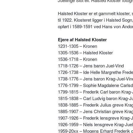
Juellinge Slot ell. Halsted Kloster fotog
Halsted Kloster er et gammelt kloster,
til 1922. Klosteret ligger i Halsted S
opført i 1589-1591 ved Hans von Andor
Ejere af Halsted Kloster
1231-1305 – Kronen
1305-1536 – Halsted Kloster
1536-1718 – Kronen
1718-1726 – Jens baron Juel-Vind
1726-1738 – Ide Helle Margrethe Freder
1738-1776 – Jens baron Krag-Juel-Vin
1776-1799 – Sophie Magdalene Carlsda
1799-1815 – Frederik Carl baron Krag-
1815-1838 – Carl Ludvig baron Krag-Jue
1838-1885 – Frederik Julius greve Krag
1885-1907 – Jens Christian greve Krag-
1907-1926 – Frederik lensgreve Krag-Ju
1926-1959 – Niels lensgreve Krag-Juel-
1959-20xx – Mogens Erhard Frederik gr