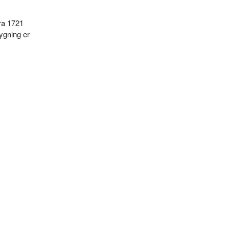
fra 1721
ygning er