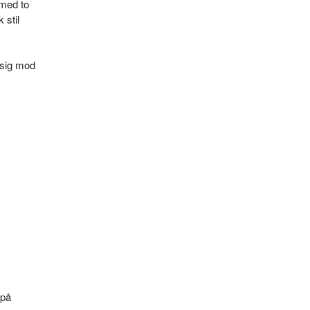
 med to
 stil
 sig mod
 på