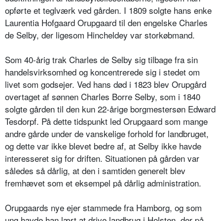
opførte et teglværk ved gården. I 1809 solgte hans enke
Laurentia Hofgaard Orupgaard til den engelske Charles
de Selby, der ligesom Hincheldey var storkøbmand.
Som 40-årig trak Charles de Selby sig tilbage fra sin
handelsvirksomhed og koncentrerede sig i stedet om
livet som godsejer. Ved hans død i 1823 blev Orupgård
overtaget af sønnen Charles Borre Selby, som i 1840
solgte gården til den kun 22-årige borgmestersøn Edward
Tesdorpf. På dette tidspunkt led Orupgaard som mange
andre gårde under de vanskelige forhold for landbruget,
og dette var ikke blevet bedre af, at Selby ikke havde
interesseret sig for driften. Situationen på gården var
således så dårlig, at den i samtiden generelt blev
fremhævet som et eksempel på dårlig administration.
Orupgaards nye ejer stammede fra Hamborg, og som
ung havde han lært at drive landbrug i Holsten, der på