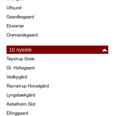
Ulfsund
Gaardbogaard
Eksteriør
Oremandsgaard
10 nyeste
Tøystrup Gods
Gl. Holtegaard
Vedbygård
Ravnstrup Hovedgård
Lyngsbækgård
Asbølholm Slot
Ellinggaard