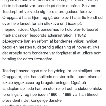
dette tidspunkt var førende på dette område. Selv om
Tesdorpf erhvervede sig flere store godser, forblev
Orupgaard hans hjem, og gården blev i hans tid kendt ud
over hele landet for sin effektive drift især på
mejeriområdet. Også bøndernes forhold blev forbedret
markant under Tesdorpfs administration. I 1842
påbegyndte han en reform af bøndernes vilkår, hvilket
betød en næsten fuldstændig afløsning af hoveriet, dvs.
det arbejde som bønderne var forpligtet til at udføre som
betaling for deres fæstegård.
Tesdorpf havde også stor betydning for lokalmiljøet nær
Orupgaard, idet han spillede en stor rolle i oprettelsen af
lokale sygekasser og brugsforeninger. Også på
landsplan spillede han en stor rolle i det landøkonomiske
foreningsliv, og i perioden 1860 til 1888 var han tilmed
præsident i Det kongelige danske
Landhusholdningsselskab.