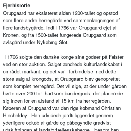
Ejerhistorie
Orupgaard har eksisteret siden 1200-tallet og opstod
som flere andre herregårde ved sammenlægningen af
flere landsbygårde. Indtil 1766 var Orupgaard ejet af
Kronen, og fra 1500-tallet fungerede Orupgaard som
avlsgård under Nykøbing Slot.
I 1766 solgte den danske konge sine godser på Falster
ved en stor auktion. Salget ændrede kulturlandskabet i
området markant, og det var i forbindelse med dette
store salg af krongods, at Orupgaard blev genoprettet
som komplet herregård. Det vil sige, at der under gården
hørte over 200 tdr. hartkorn bøndergods, der placerede
sig inden for en afstand af 15 km fra herregården.
Køberen af Orupgaard var den rige købmand Christian
Hincheldey. Han udvidede jordtilliggendet gennem
yderligere opkøb af gårde og påbegyndte gradvist
udskiftningen af landsbyfællesskaberne, ligesom han