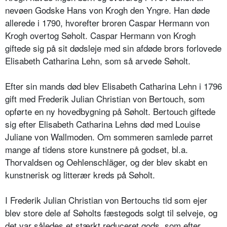
nevøen Godske Hans von Krogh den Yngre. Han døde
allerede i 1790, hvorefter broren Caspar Hermann von
Krogh overtog Søholt. Caspar Hermann von Krogh
giftede sig på sit dødsleje med sin afdøde brors forlovede
Elisabeth Catharina Lehn, som så arvede Søholt.
Efter sin mands død blev Elisabeth Catharina Lehn i 1796
gift med Frederik Julian Christian von Bertouch, som
opførte en ny hovedbygning på Søholt. Bertouch giftede
sig efter Elisabeth Catharina Lehns død med Louise
Juliane von Wallmoden. Om sommeren samlede parret
mange af tidens store kunstnere på godset, bl.a.
Thorvaldsen og Oehlenschläger, og der blev skabt en
kunstnerisk og litterær kreds på Søholt.
I Frederik Julian Christian von Bertouchs tid som ejer
blev store dele af Søholts fæstegods solgt til selveje, og
det var således et stærkt reduceret gods, som efter