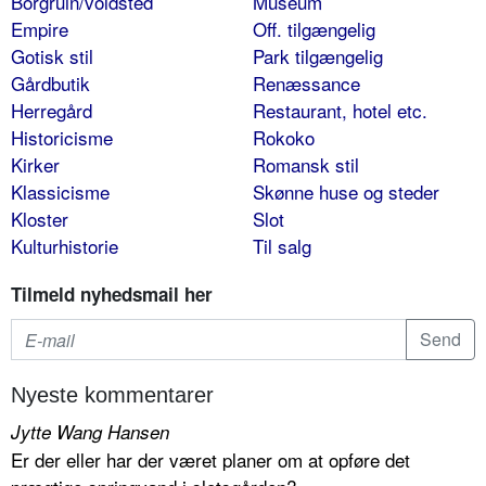
Borgruin/voldsted
Museum
Empire
Off. tilgængelig
Gotisk stil
Park tilgængelig
Gårdbutik
Renæssance
Herregård
Restaurant, hotel etc.
Historicisme
Rokoko
Kirker
Romansk stil
Klassicisme
Skønne huse og steder
Kloster
Slot
Kulturhistorie
Til salg
Tilmeld nyhedsmail her
Nyeste kommentarer
Jytte Wang Hansen
Er der eller har der været planer om at opføre det