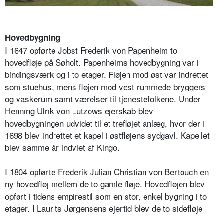
Hovedbygning
I 1647 opførte Jobst Frederik von Papenheim to
hovedfløje på Søholt. Papenheims hovedbygning var i
bindingsværk og i to etager. Fløjen mod øst var indrettet
som stuehus, mens fløjen mod vest rummede bryggers
og vaskerum samt værelser til tjenestefolkene. Under
Henning Ulrik von Lützows ejerskab blev
hovedbygningen udvidet til et trefløjet anlæg, hvor der i
1698 blev indrettet et kapel i østfløjens sydgavl. Kapellet
blev samme år indviet af Kingo.
I 1804 opførte Frederik Julian Christian von Bertouch en
ny hovedfløj mellem de to gamle fløje. Hovedfløjen blev
opført i tidens empirestil som en stor, enkel bygning i to
etager. I Laurits Jørgensens ejertid blev de to sidefløje