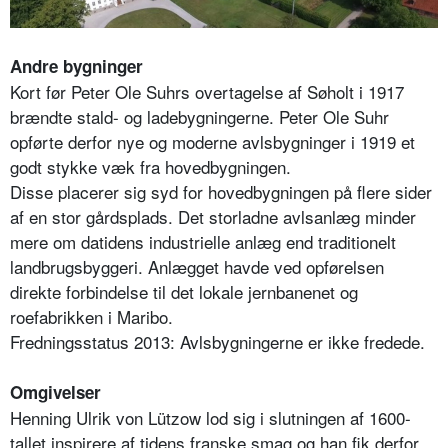
Andre bygninger
Kort før Peter Ole Suhrs overtagelse af Søholt i 1917
brændte stald- og ladebygningerne. Peter Ole Suhr
opførte derfor nye og moderne avlsbygninger i 1919 et
godt stykke væk fra hovedbygningen.
Disse placerer sig syd for hovedbygningen på flere sider
af en stor gårdsplads. Det storladne avlsanlæg minder
mere om datidens industrielle anlæg end traditionelt
landbrugsbyggeri. Anlægget havde ved opførelsen
direkte forbindelse til det lokale jernbanenet og
roefabrikken i Maribo.
Fredningsstatus 2013: Avlsbygningerne er ikke fredede.
Omgivelser
Henning Ulrik von Lützow lod sig i slutningen af 1600-
tallet inspirere af tidens franske smag og han fik derfor