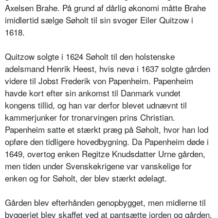
Axelsen Brahe. På grund af dårlig økonomi måtte Brahe
imidlertid sælge Søholt til sin svoger Eiler Quitzow i
1618.
Quitzow solgte i 1624 Søholt til den holstenske
adelsmand Henrik Heest, hvis nevø i 1637 solgte gården
videre til Jobst Frederik von Papenheim. Papenheim
havde kort efter sin ankomst til Danmark vundet
kongens tillid, og han var derfor blevet udnævnt til
kammerjunker for tronarvingen prins Christian.
Papenheim satte et stærkt præg på Søholt, hvor han lod
opføre den tidligere hovedbygning. Da Papenheim døde i
1649, overtog enken Regitze Knudsdatter Urne gården,
men tiden under Svenskekrigene var vanskelige for
enken og for Søholt, der blev stærkt ødelagt.
Gården blev efterhånden genopbygget, men midlerne til
byggeriet blev skaffet ved at pantsætte jorden og gården.