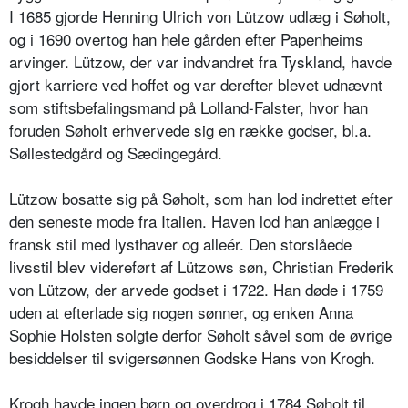
I 1685 gjorde Henning Ulrich von Lützow udlæg i Søholt,
og i 1690 overtog han hele gården efter Papenheims
arvinger. Lützow, der var indvandret fra Tyskland, havde
gjort karriere ved hoffet og var derefter blevet udnævnt
som stiftsbefalingsmand på Lolland-Falster, hvor han
foruden Søholt erhvervede sig en række godser, bl.a.
Søllestedgård og Sædingegård.
Lützow bosatte sig på Søholt, som han lod indrettet efter
den seneste mode fra Italien. Haven lod han anlægge i
fransk stil med lysthaver og alleér. Den storslåede
livsstil blev videreført af Lützows søn, Christian Frederik
von Lützow, der arvede godset i 1722. Han døde i 1759
uden at efterlade sig nogen sønner, og enken Anna
Sophie Holsten solgte derfor Søholt såvel som de øvrige
besiddelser til svigersønnen Godske Hans von Krogh.
Krogh havde ingen børn og overdrog i 1784 Søholt til