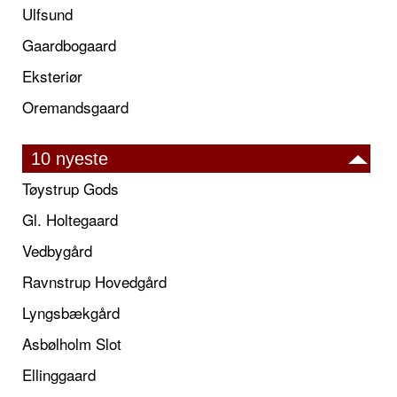
Ulfsund
Gaardbogaard
Eksteriør
Oremandsgaard
10 nyeste
Tøystrup Gods
Gl. Holtegaard
Vedbygård
Ravnstrup Hovedgård
Lyngsbækgård
Asbølholm Slot
Ellinggaard