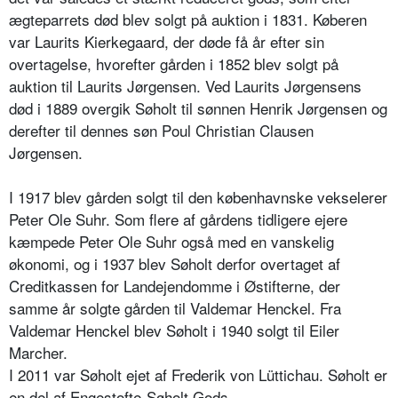
ægteparrets død blev solgt på auktion i 1831. Køberen
var Laurits Kierkegaard, der døde få år efter sin
overtagelse, hvorefter gården i 1852 blev solgt på
auktion til Laurits Jørgensen. Ved Laurits Jørgensens
død i 1889 overgik Søholt til sønnen Henrik Jørgensen og
derefter til dennes søn Poul Christian Clausen
Jørgensen.
I 1917 blev gården solgt til den københavnske vekselerer
Peter Ole Suhr. Som flere af gårdens tidligere ejere
kæmpede Peter Ole Suhr også med en vanskelig
økonomi, og i 1937 blev Søholt derfor overtaget af
Creditkassen for Landejendomme i Østifterne, der
samme år solgte gården til Valdemar Henckel. Fra
Valdemar Henckel blev Søholt i 1940 solgt til Eiler
Marcher.
I 2011 var Søholt ejet af Frederik von Lüttichau. Søholt er
en del af Engestofte-Søholt Gods.