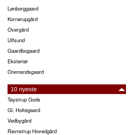
Lønborggaard
Kornerupgård
Overgård
Ulfsund
Gaardbogaard
Eksteriør
Oremandsgaard
10 nyeste
Tøystrup Gods
Gl. Holtegaard
Vedbygård
Ravnstrup Hovedgård