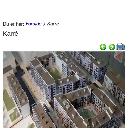
Du er her:
Forside
> Karré
Karré