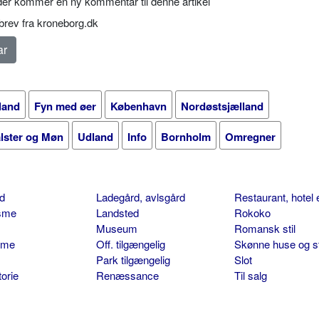
er kommer en ny kommentar til denne artikel
rev fra kroneborg.dk
land
Fyn med øer
København
Nordøstsjælland
alster og Møn
Udland
Info
Bornholm
Omregner
d
Ladegård, avlsgård
Restaurant, hotel 
isme
Landsted
Rokoko
Museum
Romansk stil
sme
Off. tilgængelig
Skønne huse og s
Park tilgængelig
Slot
torie
Renæssance
Til salg