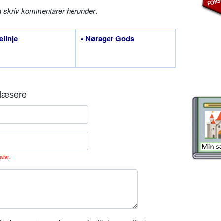
g skriv kommentarer herunder
.
elinje
• Nørager Gods
læsere
sitet.