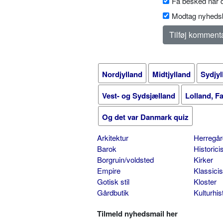
Få besked når d
Modtag nyhedsb
Nordjylland
Midtjylland
Sydjyl
Vest- og Sydsjælland
Lolland, F
Og det var Danmark quiz
Arkitektur
Herregår
Barok
Historic
Borgruin/voldsted
Kirker
Empire
Klassici
Gotisk stil
Kloster
Gårdbutik
Kulturhis
Tilmeld nyhedsmail her