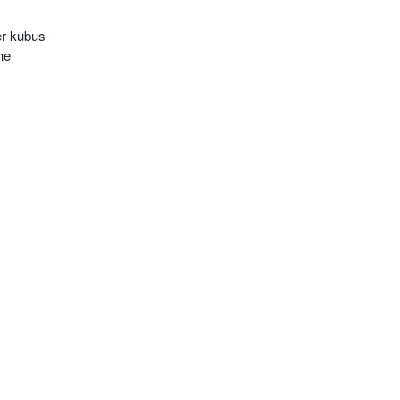
er kubus-
he