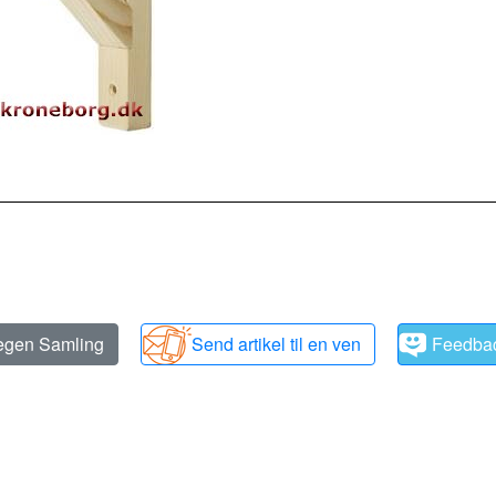
 egen Samling
Send artikel til en ven
Feedba