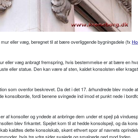
 mur eller væg, beregnet til at bære overliggende bygningsdele (fx
Ho
mur eller væg anbragt fremspring, hvis bestemmelse er at bære en hv
buste eller statue. Den kan være af sten, kaldet konsolsten eller krags
on som ovenfor beskrevet. Da det i det 17. århundrede blev mode a
e konsolborde, fordi benene svingede ind imod et punkt nede i bord
mer af konsoller og yndede at anbringe dem under et spejl på vinduesp
sollen blev firkantet. Spejlet kom til at hedde konsolspejl, og da konso
 skab kaldtes dette konsolskab, skønt ethvert spor af navnets oprindel
mmoder, hvis tre ydre sider svajede og smalnede ned mod foden.