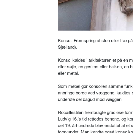
Konsol: Fremspring af sten eller træ på
Sjælland).
Konsol kaldes i arkitekturen et på en 
eller søjle, en gesims eller balkon, en 
eller metal.
Som møbel gør konsollen samme funkti
anbringe borde ved væggene, kaldtes d
underste del bagud mod væggen.
Rocaillestilen frembragte graciøse for
Ludvig 16.'s tid rettedes benene, og kon
det 19. århundrede blev erstattet af et
forsvundet. Man kendte også konsolko