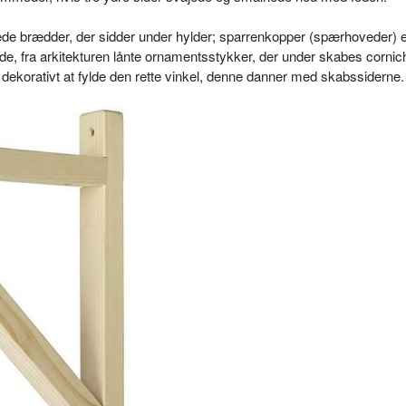
de brædder, der sidder under hylder; sparrenkopper (spærhoveder) 
ede, fra arkitekturen lånte ornamentsstykker, der under skabes cornic
l dekorativt at fylde den rette vinkel, denne danner med skabssiderne.