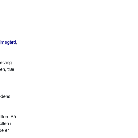
lmegård
,
ælving
ten, træ
t
fodens
illen. På
llen i
se er