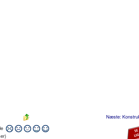
Næste: Konstru
ide
er)