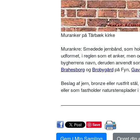
Muranker på Tårbæk kirke
Murankre: Smedede jernbånd, som hol
udformet, i reglen som et anker, men og
bygherrens navn, deruden anvendt som
Brahesborg
og
Brobygård
på Fyn,
Gav
Beslag af jern, bronze eller rustfrit s
eller som fastholder naturstensplader i
Save
Gem i Min Samling
Opret din