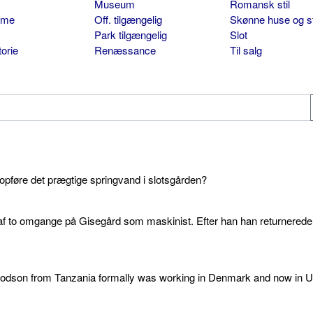
Museum
Romansk stil
sme
Off. tilgængelig
Skønne huse og s
Park tilgængelig
Slot
torie
Renæssance
Til salg
 opføre det prægtige springvand i slotsgården?
af to omgange på Gisegård som maskinist. Efter han han returnered
 godson from Tanzania formally was working in Denmark and now in U