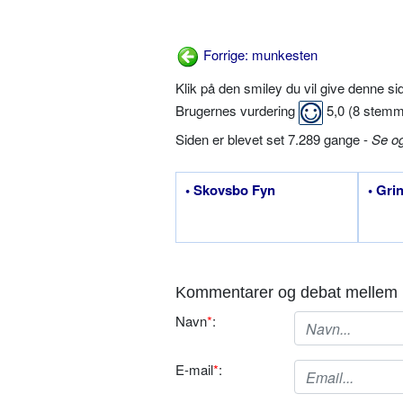
Forrige: munkesten
Klik på den smiley du vil give denne s
Brugernes vurdering
5,0
(
8
stemm
Siden er blevet set 7.289 gange -
Se o
• Skovsbo Fyn
• Gri
Kommentarer og debat mellem 
Navn
*
:
E-mail
*
: