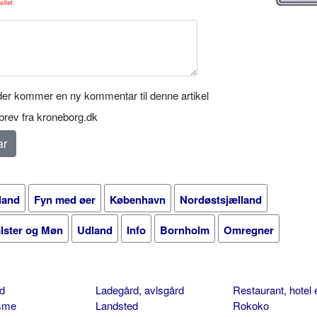
sitet.
er kommer en ny kommentar til denne artikel
rev fra kroneborg.dk
land
Fyn med øer
København
Nordøstsjælland
alster og Møn
Udland
Info
Bornholm
Omregner
d
Ladegård, avlsgård
Restaurant, hotel 
isme
Landsted
Rokoko