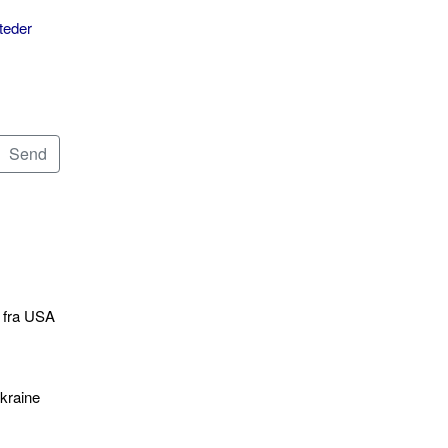
teder
e fra USA
kraine