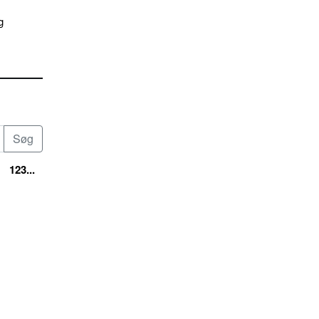
g
123...