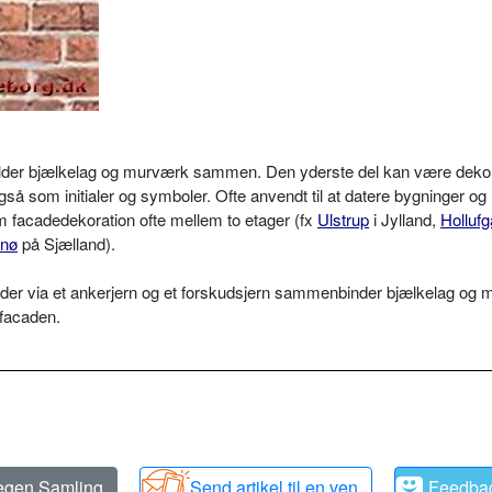
der bjælkelag og murværk sammen. Den yderste del kan være dekor
så som initialer og symboler. Ofte anvendt til at datere bygninger og
 facadedekoration ofte mellem to etager (fx
Ulstrup
i Jylland,
Hollufg
nø
på Sjælland).
tål, der via et ankerjern og et forskudsjern sammenbinder bjælkelag og
 facaden.
 egen Samling
Send artikel til en ven
Feedba