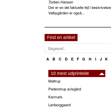
Torben Hansen
Der er en del faktuelle fejl i beskriv
Valbygården er også...
Find en artikel
A
B
C
D
E
F
G
H
I
J
K
10 mest udprintede
Møltrup
Pederstrup avlsgård
Karmark
Lønborggaard