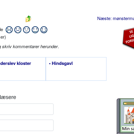
Næste: mønsterm
ide
er)
g skriv kommentarer herunder
.
nderslev kloster
• Hindsgavl
læsere