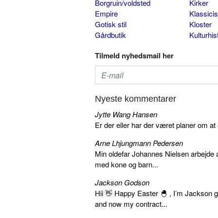
Borgruin/voldsted
Kirker
Empire
Klassici
Gotisk stil
Kloster
Gårdbutik
Kulturhis
Tilmeld nyhedsmail her
Nyeste kommentarer
Jytte Wang Hansen
Er der eller har der været planer om at
Arne Lhjungmann Pedersen
Min oldefar Johannes Nielsen arbejde 
med kone og barn...
Jackson Godson
Hii 👋 Happy Easter 🐣 , I’m Jackson
and now my contract...