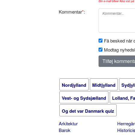
Din e-mail bliver ikke vist på 
Kommentar
*
:
Få besked når d
Modtag nyhedsb
Nordjylland
Midtjylland
Sydjyl
Vest- og Sydsjælland
Lolland, F
Og det var Danmark quiz
Arkitektur
Herregår
Barok
Historic