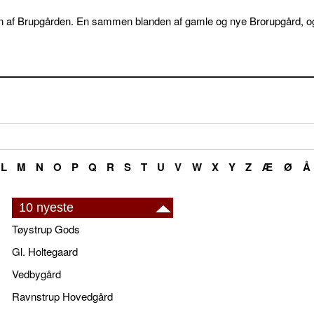
elsen af Brupgården. En sammen blanden af gamle og nye Brorupgård, o
L
M
N
O
P
Q
R
S
T
U
V
W
X
Y
Z
Æ
Ø
Å
10 nyeste
Tøystrup Gods
Gl. Holtegaard
Vedbygård
Ravnstrup Hovedgård