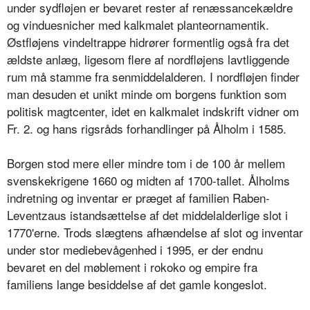
under sydfløjen er bevaret rester af renæssancekældre
og vinduesnicher med kalkmalet planteornamentik.
Østfløjens vindeltrappe hidrører formentlig også fra det
ældste anlæg, ligesom flere af nordfløjens lavtliggende
rum må stamme fra senmiddelalderen. I nordfløjen finder
man desuden et unikt minde om borgens funktion som
politisk magtcenter, idet en kalkmalet indskrift vidner om
Fr. 2. og hans rigsråds forhandlinger på Ålholm i 1585.
Borgen stod mere eller mindre tom i de 100 år mellem
svenskekrigene 1660 og midten af 1700-tallet. Ålholms
indretning og inventar er præget af familien Raben-
Leventzaus istandsættelse af det middelalderlige slot i
1770'erne. Trods slægtens afhændelse af slot og inventar
under stor mediebevågenhed i 1995, er der endnu
bevaret en del møblement i rokoko og empire fra
familiens lange besiddelse af det gamle kongeslot.