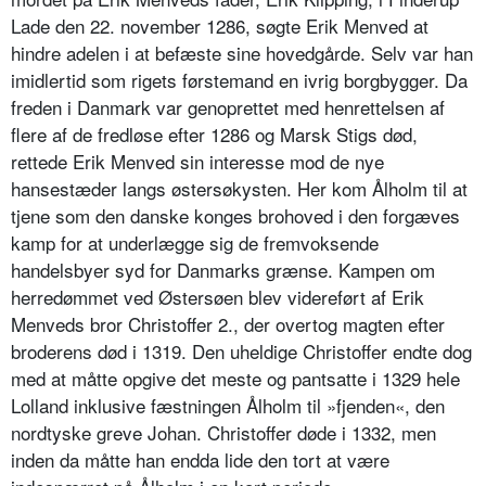
Lade den 22. november 1286, søgte Erik Menved at
hindre adelen i at befæste sine hovedgårde. Selv var han
imidlertid som rigets førstemand en ivrig borgbygger. Da
freden i Danmark var genoprettet med henrettelsen af
flere af de fredløse efter 1286 og Marsk Stigs død,
rettede Erik Menved sin interesse mod de nye
hansestæder langs østersøkysten. Her kom Ålholm til at
tjene som den danske konges brohoved i den forgæves
kamp for at underlægge sig de fremvoksende
handelsbyer syd for Danmarks grænse. Kampen om
herredømmet ved Østersøen blev videreført af Erik
Menveds bror Christoffer 2., der overtog magten efter
broderens død i 1319. Den uheldige Christoffer endte dog
med at måtte opgive det meste og pantsatte i 1329 hele
Lolland inklusive fæstningen Ålholm til »fjenden«, den
nordtyske greve Johan. Christoffer døde i 1332, men
inden da måtte han endda lide den tort at være