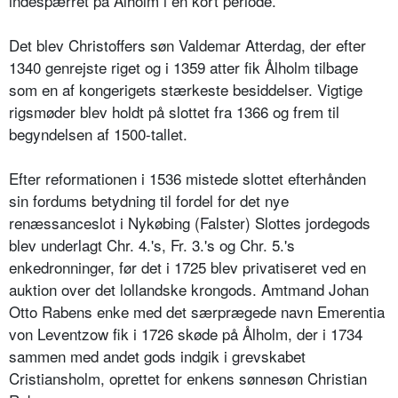
indespærret på Ålholm i en kort periode.
Det blev Christoffers søn Valdemar Atterdag, der efter
1340 genrejste riget og i 1359 atter fik Ålholm tilbage
som en af kongerigets stærkeste besiddelser. Vigtige
rigsmøder blev holdt på slottet fra 1366 og frem til
begyndelsen af 1500-tallet.
Efter reformationen i 1536 mistede slottet efterhånden
sin fordums betydning til fordel for det nye
renæssanceslot i Nykøbing (Falster) Slottes jordegods
blev underlagt Chr. 4.'s, Fr. 3.'s og Chr. 5.'s
enkedronninger, før det i 1725 blev privatiseret ved en
auktion over det lollandske krongods. Amtmand Johan
Otto Rabens enke med det særprægede navn Emerentia
von Leventzow fik i 1726 skøde på Ålholm, der i 1734
sammen med andet gods indgik i grevskabet
Cristiansholm, oprettet for enkens sønnesøn Christian