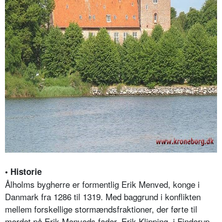
• Historie
Ålholms bygherre er formentlig Erik Menved, konge i
Danmark fra 1286 til 1319. Med baggrund i konflikten
mellem forskellige stormændsfraktioner, der førte til
mordet på Erik Menveds fader, Erik Klipping, i Finderup