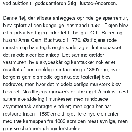
ved auktion til godssamleren Stig Husted-Andersen.
Denne fløj, der afløste anlæggets oprindelige spærremur,
blev opført af den kongelige lensmand i 1581. Fløjen blev
efter privatiseringen indrettet til bolig af O.L. Raben og
hustru Anna Cath. Buchwald i 1779. Østfløjens røde
mursten og høje teglhængte sadeltag er fint indpasset i
det middelalderlige anlæg. Det samme gælder
vestmuren. hvis skydeskår og kamtakker nok er et
resultat af den uheldige restaurering i 1880'erne, hvor
borgens gamle smedie og såkaldte teaterfløj blev
nedrevet, men hvor det middelalderlige murværk blev
bevaret. Nordfløjens murværk er ubetinget Ålholms mest
autentiske afdeling i munkesten med rundbuede
asymmetrisk anbragte vinduer; men også her har
restaureringen i 1880'erne tilføjet flere nye elementer
med træ karnappen fra 1889 som den mest synlige, men
ganske charmerende misforståelse.