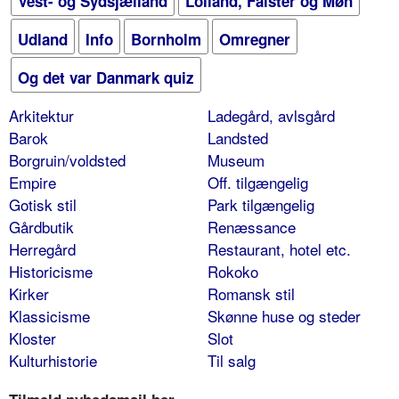
Vest- og Sydsjælland
Lolland, Falster og Møn
Udland
Info
Bornholm
Omregner
Og det var Danmark quiz
Arkitektur
Ladegård, avlsgård
Barok
Landsted
Borgruin/voldsted
Museum
Empire
Off. tilgængelig
Gotisk stil
Park tilgængelig
Gårdbutik
Renæssance
Herregård
Restaurant, hotel etc.
Historicisme
Rokoko
Kirker
Romansk stil
Klassicisme
Skønne huse og steder
Kloster
Slot
Kulturhistorie
Til salg