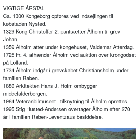
VIGTIGE ÅRSTAL
Ca. 1300 Kongeborg opføres ved indsejlingen til
købstaden Nysted.
1329 Kong Christoffer 2. pantsætter Ålholm til grev
Johan.
1359 Ålholm atter under kongehuset, Valdemar Atterdag.
1725 Fr. 4. afhænder Ålholm ved auktion over krongodset
på Lolland.
1734 Ålholm indgår i grevskabet Christiansholm under
familien Raben.
1889 Arkitekten Hans J. Holm ombygger
middelalderborgen.
1964 Veteranbilmuseet i tilknytning til Ålholm oprettes.
1995 Stig Husted-Andersen overtager Ålholm efter 270
år i familien Raben-Leventzaus besiddelse.