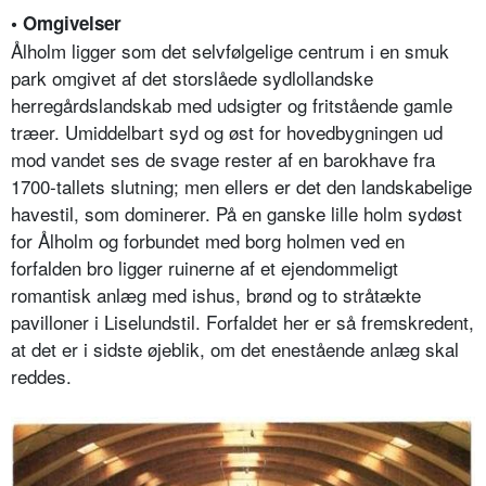
• Omgivelser
Ålholm ligger som det selvfølgelige centrum i en smuk
park omgivet af det storslåede sydlollandske
herregårdslandskab med udsigter og fritstående gamle
træer. Umiddelbart syd og øst for hovedbygningen ud
mod vandet ses de svage rester af en barokhave fra
1700-tallets slutning; men ellers er det den landskabelige
havestil, som dominerer. På en ganske lille holm sydøst
for Ålholm og forbundet med borg holmen ved en
forfalden bro ligger ruinerne af et ejendommeligt
romantisk anlæg med ishus, brønd og to stråtækte
pavilloner i Liselundstil. Forfaldet her er så fremskredent,
at det er i sidste øjeblik, om det enestående anlæg skal
reddes.