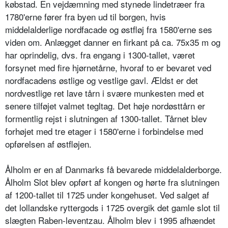
købstad. En vejdæmning med stynede lindetræer fra
1780'erne fører fra byen ud til borgen, hvis
middelalderlige nordfacade og østfløj fra 1580'erne ses
viden om. Anlægget danner en firkant på ca. 75x35 m og
har oprindelig, dvs. fra engang i 1300-tallet, været
forsynet med fire hjørnetårne, hvoraf to er bevaret ved
nordfacadens østlige og vestlige gavl. Ældst er det
nordvestlige ret lave tårn i svære munkesten med et
senere tilføjet valmet tegltag. Det høje nordøsttårn er
formentlig rejst i slutningen af 1300-tallet. Tårnet blev
forhøjet med tre etager i 1580'erne i forbindelse med
opførelsen af østfløjen.
Ålholm er en af Danmarks få bevarede middelalderborge.
Ålholm Slot blev opført af kongen og hørte fra slutningen
af 1200-tallet til 1725 under kongehuset. Ved salget af
det lollandske ryttergods i 1725 overgik det gamle slot til
slægten Raben-leventzau. Ålholm blev i 1995 afhændet