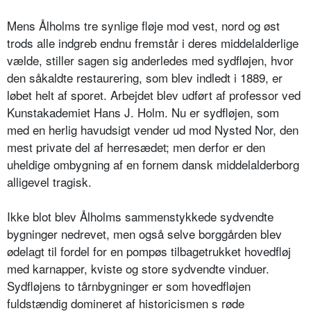
Mens Ålholms tre synlige fløje mod vest, nord og øst
trods alle indgreb endnu fremstår i deres middelalderlige
vælde, stiller sagen sig anderledes med sydfløjen, hvor
den såkaldte restaurering, som blev indledt i 1889, er
løbet helt af sporet. Arbejdet blev udført af professor ved
Kunstakademiet Hans J. Holm. Nu er sydfløjen, som
med en herlig havudsigt vender ud mod Nysted Nor, den
mest private del af herresædet; men derfor er den
uheldige ombygning af en fornem dansk middelalderborg
alligevel tragisk.
Ikke blot blev Ålholms sammenstykkede sydvendte
bygninger nedrevet, men også selve borggården blev
ødelagt til fordel for en pompøs tilbagetrukket hovedfløj
med karnapper, kviste og store sydvendte vinduer.
Sydfløjens to tårnbygninger er som hovedfløjen
fuldstændig domineret af historicismen s røde