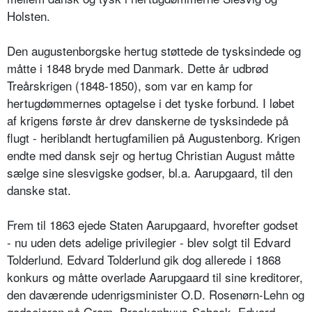
Holsten.
Den augustenborgske hertug støttede de tysksindede og
måtte i 1848 bryde med Danmark. Dette år udbrød
Treårskrigen (1848-1850), som var en kamp for
hertugdømmernes optagelse i det tyske forbund. I løbet
af krigens første år drev danskerne de tysksindede på
flugt - heriblandt hertugfamilien på Augustenborg. Krigen
endte med dansk sejr og hertug Christian August måtte
sælge sine slesvigske godser, bl.a. Aarupgaard, til den
danske stat.
Frem til 1863 ejede Staten Aarupgaard, hvorefter godset
- nu uden dets adelige privilegier - blev solgt til Edvard
Tolderlund. Edvard Tolderlund gik dog allerede i 1868
konkurs og måtte overlade Aarupgaard til sine kreditorer,
den daværende udenrigsminister O.D. Rosenørn-Lehn og
godsejeren på Gram, Brockenhuus-Schack. Edvard