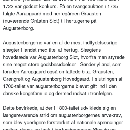
1722 var godset konkurs. På en tvangsauktion i 1725
fulgte Aarupgaard med herregården Graasten
(nuværende Gråsten Slot) til hertugerne på
Augustenborg.
Augustenborgerne var en af de mest indflydelsesrige
slægter i landet med titel af hertug. Slægtens
hovedsæde var Augustenborg Slot, hvorfra man styrede
sine meget store godsbesiddelser i Sønderjylland, som
foruden Aarupgaard også omfattede bl.a. Graasten,
Grøngrøft og Augustenborg Hovedgaard. I slutningen af
1700-tallet var augustenborgerne blevet gift ind i den
danske kongefamilie og dermed indsat i tronfølgen.
Dette bevirkede, at der i 1800-tallet udviklede sig en
længerevarende strid om augustenborgernes arvekrav,
som blev yderligere forstærket af nationale spændinger
mellem dansk og tysk i hertugdømmerne Slesvig og