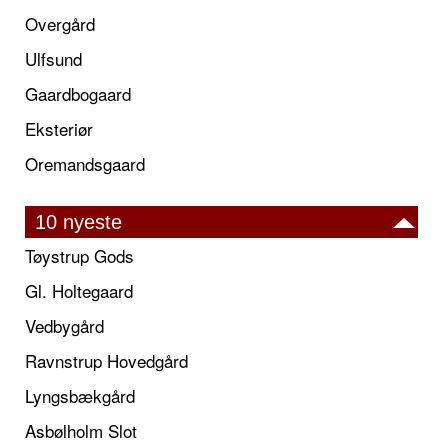
Overgård
Ulfsund
Gaardbogaard
Eksteriør
Oremandsgaard
10 nyeste
Tøystrup Gods
Gl. Holtegaard
Vedbygård
Ravnstrup Hovedgård
Lyngsbækgård
Asbølholm Slot