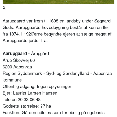
X
Aarupgaard var frem til 1608 en landsby under Søgaard
Gods. Aarupgaards hovedbygning består af kun en fløj
fra 1874. I 1920'erne begyndte ejeren at sælge meget af
Aarupgaards jorder fra.
Årupgård
Aarupgaard -
Årup Skovvej 60
6200 Aabenraa
Region Syddanmark - Syd- og Sønderjylland - Aabenraa
kommune
Offentlig adgang: Ingen oplysninger
Ejer: Laurits Larsen Hansen
Telefon 20 33 06 48
Godsets størrelse: ?? ha
Funktion: Gården udlejes som feriebolig på ugebasis