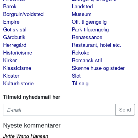
Barok
Landsted
Borgruin/voldsted
Museum
Empire
Off. tilgængelig
Gotisk stil
Park tilgængelig
Gårdbutik
Renæssance
Herregård
Restaurant, hotel etc.
Historicisme
Rokoko
Kirker
Romansk stil
Klassicisme
Skønne huse og steder
Kloster
Slot
Kulturhistorie
Til salg
Tilmeld nyhedsmail her
Nyeste kommentarer
Jytte Wang Hansen