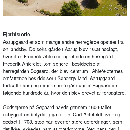
Ejerhistorie
Aarupgaard er som mange andre herregårde opstået fra
en landsby. De seks gårde i Aarup blev 1608 nedlagt,
hvorefter Frederik Ahlefeldt oprettede en herregård.
Frederik Ahlefeldt kom senere i besiddelse af
herregården Søgaard, der blev centrum i Ahlefeldternes
omfattende besiddelser i Sønderjylland. Aarupgaard
fortsatte som en mindre herregård under Søgaard de
følgende hundrede år, hvor den blev drevet af forpagtere.
Godsejerne på Søgaard havde gennem 1600-tallet
opbygget en betydelig gæld. Da Carl Ahlefeldt overtog
godset i 1708, stod han overfor store udfordringer, som
det ikke lykkedes ham at overkomme. Ved hans død i