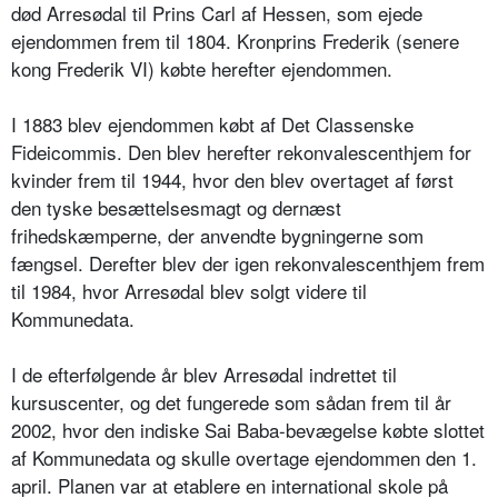
død Arresødal til Prins Carl af Hessen, som ejede
ejendommen frem til 1804. Kronprins Frederik (senere
kong Frederik VI) købte herefter ejendommen.
I 1883 blev ejendommen købt af Det Classenske
Fideicommis. Den blev herefter rekonvalescenthjem for
kvinder frem til 1944, hvor den blev overtaget af først
den tyske besættelsesmagt og dernæst
frihedskæmperne, der anvendte bygningerne som
fængsel. Derefter blev der igen rekonvalescenthjem frem
til 1984, hvor Arresødal blev solgt videre til
Kommunedata.
I de efterfølgende år blev Arresødal indrettet til
kursuscenter, og det fungerede som sådan frem til år
2002, hvor den indiske Sai Baba-bevægelse købte slottet
af Kommunedata og skulle overtage ejendommen den 1.
april. Planen var at etablere en international skole på