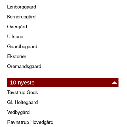
Lønborggaard
Kornerupgård
Overgård
Ulfsund
Gaardbogaard
Eksteriør
Oremandsgaard
10 nyeste
Tøystrup Gods
Gl. Holtegaard
Vedbygård
Ravnstrup Hovedgård