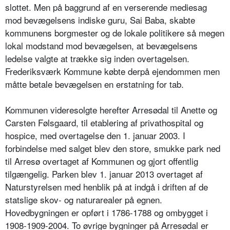
slottet. Men på baggrund af en verserende mediesag
mod bevægelsens indiske guru, Sai Baba, skabte
kommunens borgmester og de lokale politikere så megen
lokal modstand mod bevægelsen, at bevægelsens
ledelse valgte at trække sig inden overtagelsen.
Frederiksværk Kommune købte derpå ejendommen men
måtte betale bevægelsen en erstatning for tab.
Kommunen videresolgte herefter Arresødal til Anette og
Carsten Følsgaard, til etablering af privathospital og
hospice, med overtagelse den 1. januar 2003. I
forbindelse med salget blev den store, smukke park ned
til Arresø overtaget af Kommunen og gjort offentlig
tilgængelig. Parken blev 1. januar 2013 overtaget af
Naturstyrelsen med henblik på at indgå i driften af de
statslige skov- og naturarealer på egnen.
Hovedbygningen er opført i 1786-1788 og ombygget i
1908-1909-2004. To øvrige bygninger på Arresødal er