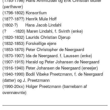
(1793-1798) Hans Ammitzbøll og Erik Christian Müller
(parthaver)
(1798-1802) Konsortium
(18??-18??) Henrik Mule Hoff
(1802-?)
Hans Jacob Lindahl
(? -1820) Maren Lindahl, f. Svinth (enke)
(1820-1832) Laurids Christian Djørup
(1832-1853) Forskellige ejere
(1853-1870) Peter Christopher de Neergaard
(1870-1907) Ida de Neergaard. f. Laussen (enke)
(1907-1915) Harald og Peter Johansen de Neergaard
(1916-1940) Peter Johansen de Neergaard (eneejer)
(1940-1990) Bodil Vibeke Preetzmann, f. de Neergaard
(datter) og J. Preetzmann
(1990-20xx) Holger Preetzmann (barnebarn af
ovennævnte)