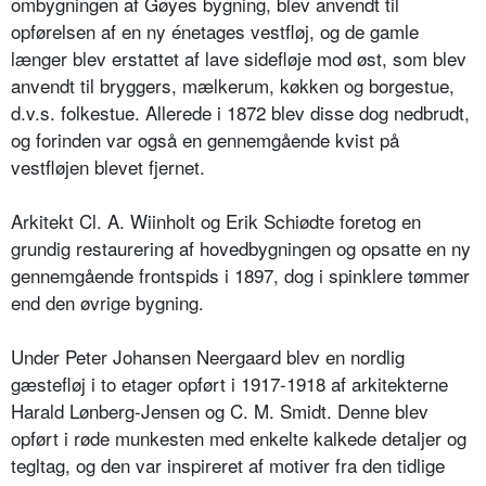
ombygningen af Gøyes bygning, blev anvendt til
opførelsen af en ny énetages vestfløj, og de gamle
længer blev erstattet af lave sidefløje mod øst, som blev
anvendt til bryggers, mælkerum, køkken og borgestue,
d.v.s. folkestue. Allerede i 1872 blev disse dog nedbrudt,
og forinden var også en gennemgående kvist på
vestfløjen blevet fjernet.
Arkitekt Cl. A. Wiinholt og Erik Schiødte foretog en
grundig restaurering af hovedbygningen og opsatte en ny
gennemgående frontspids i 1897, dog i spinklere tømmer
end den øvrige bygning.
Under Peter Johansen Neergaard blev en nordlig
gæstefløj i to etager opført i 1917-1918 af arkitekterne
Harald Lønberg-Jensen og C. M. Smidt. Denne blev
opført i røde munkesten med enkelte kalkede detaljer og
tegltag, og den var inspireret af motiver fra den tidlige