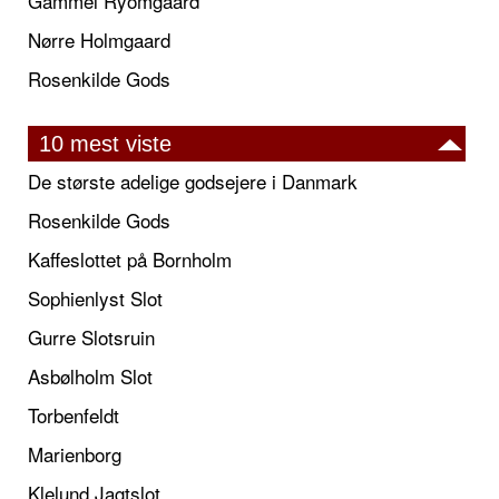
Gammel Ryomgaard
Nørre Holmgaard
Rosenkilde Gods
10 mest viste
De største adelige godsejere i Danmark
Rosenkilde Gods
Kaffeslottet på Bornholm
Sophienlyst Slot
Gurre Slotsruin
Asbølholm Slot
Torbenfeldt
Marienborg
Klelund Jagtslot