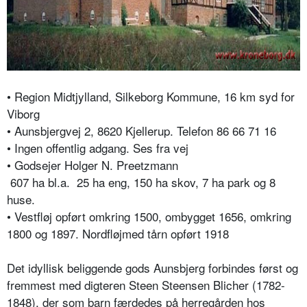
• Region Midtjylland, Silkeborg Kommune, 16 km syd for
Viborg
• Aunsbjergvej 2, 8620 Kjellerup. Telefon 86 66 71 16
• Ingen offentlig adgang. Ses fra vej
• Godsejer Holger N. Preetzmann
607 ha bl.a.
25 ha eng, 150 ha skov, 7 ha park og 8
huse.
• Vestfløj opført omkring 1500, ombygget 1656, omkring
1800 og 1897. Nordfløjmed tårn opført 1918
Det idyllisk beliggende gods Aunsbjerg forbindes først og
fremmest med digteren Steen Steensen Blicher (1782-
1848), der som barn færdedes på herregården hos