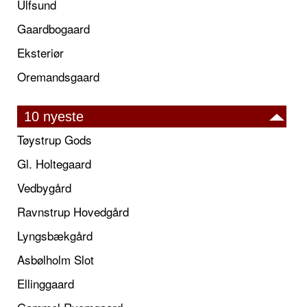
Ulfsund
Gaardbogaard
Eksteriør
Oremandsgaard
10 nyeste
Tøystrup Gods
Gl. Holtegaard
Vedbygård
Ravnstrup Hovedgård
Lyngsbækgård
Asbølholm Slot
Ellinggaard