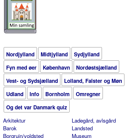
Nordjylland
Midtjylland
Sydjylland
Fyn med øer
København
Nordøstsjælland
Vest- og Sydsjælland
Lolland, Falster og Møn
Udland
Info
Bornholm
Omregner
Og det var Danmark quiz
Arkitektur
Ladegård, avlsgård
Barok
Landsted
Borgruin/voldsted
Museum