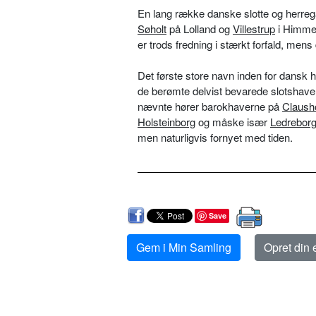
En lang række danske slotte og herre
Søholt
på Lolland og
Villestrup
i Himmer
er trods fredning i stærkt forfald, men
Det første store navn inden for dansk 
de berømte delvist bevarede slotshaver
nævnte hører barokhaverne på
Claush
Holsteinborg
og måske især
Ledrebor
men naturligvis fornyet med tiden.
Save
Gem i Min Samling
Opret din