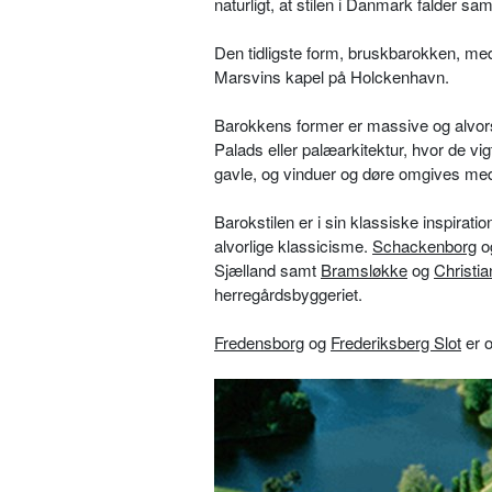
naturligt, at stilen i Danmark falder 
Den tidligste form, bruskbarokken, med
Marsvins kapel på Holckenhavn.
Barokkens former er massive og alvors
Palads eller palæarkitektur, hvor de v
gavle, og vinduer og døre omgives med
Barokstilen er i sin klassiske inspira
alvorlige klassicisme.
Schackenborg
o
Sjælland samt
Bramsløkke
og
Christi
herregårdsbyggeriet.
Fredensborg
og
Frederiksberg Slot
er o