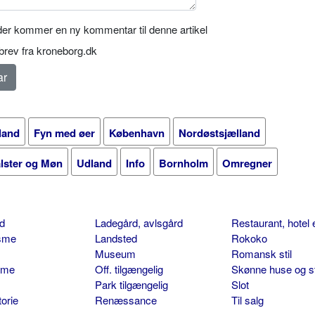
er kommer en ny kommentar til denne artikel
rev fra kroneborg.dk
land
Fyn med øer
København
Nordøstsjælland
alster og Møn
Udland
Info
Bornholm
Omregner
d
Ladegård, avlsgård
Restaurant, hotel 
isme
Landsted
Rokoko
Museum
Romansk stil
sme
Off. tilgængelig
Skønne huse og s
Park tilgængelig
Slot
torie
Renæssance
Til salg