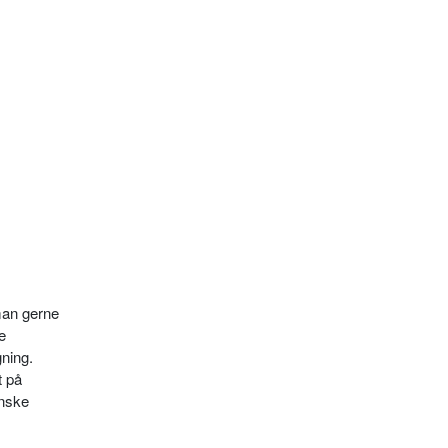
man gerne
e
gning.
t på
anske