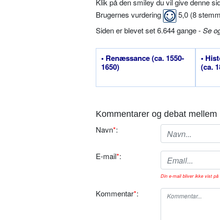
Klik på den smiley du vil give denne s
Brugernes vurdering
5,0
(
8
stemm
Siden er blevet set 6.644 gange -
Se o
• Renæssance (ca. 1550-
• His
1650)
(ca. 
Kommentarer og debat mellem 
Navn
*
:
E-mail
*
:
Din e-mail bliver ikke vist på 
Kommentar
*
: