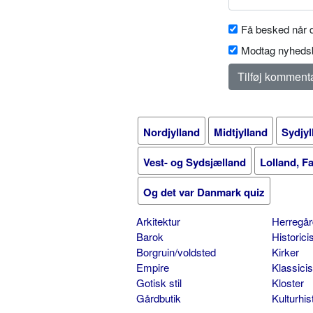
Få besked når d
Modtag nyhedsb
Nordjylland
Midtjylland
Sydjyl
Vest- og Sydsjælland
Lolland, F
Og det var Danmark quiz
Arkitektur
Herregår
Barok
Historic
Borgruin/voldsted
Kirker
Empire
Klassici
Gotisk stil
Kloster
Gårdbutik
Kulturhis