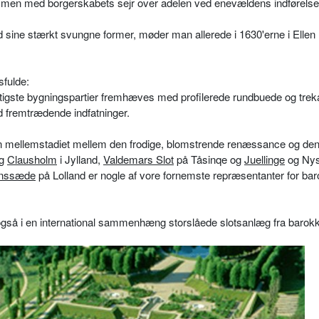
sammen med borgerskabets sejr over adelen ved enevældens indførelse
 sine stærkt svungne former, møder man allerede i 1630'erne i Ellen
fulde:
igtigste bygningspartier fremhæves med profilerede rundbuede og tre
 fremtrædende indfatninger.
tion mellemstadiet mellem den frodige, blomstrende renæssance og den 
g
Clausholm
i Jylland,
Valdemars Slot
på Tåsinqe og
Juellinge
og Nys
anssæde
på Lolland er nogle af vore fornemste repræsentanter for baro
gså i en international sammenhæng storslåede slotsanlæg fra barok