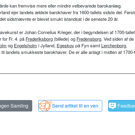
gårde kan fremvise mere eller mindre velbevarede barokanlæg.
land ejer landets ældste barokhaver fra 1600-tallets sidste del. Før
s det sidstnævnte er blevet smukt istandsat i de seneste 20 år.
havekunst er Johan Cornelius Krieger, der i begyndelsen af 1700-talle
 for Fr. 4. på
Frederiksborg
(billede) og
Fredensborg
. Ved siden af de
olm
og
Engelsholm
i Jylland,
Egeskov
på Fyn samt
Lerchenborg
,
g
til landets smukkeste barokhaver. De er alle anlagt i midten af 1700-ta
 egen Samling
Send artikel til en ven
Feedba