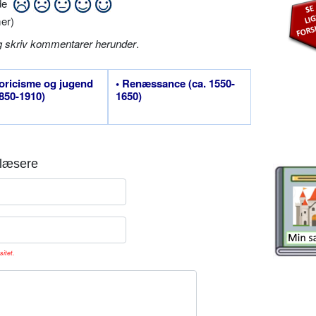
ide
er)
g skriv kommentarer herunder
.
toricisme og jugend
• Renæssance (ca. 1550-
1850-1910)
1650)
læsere
sitet.