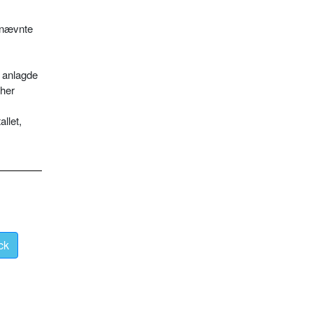
stnævnte
t anlagde
 her
llet,
ck