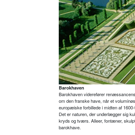
Barokhaven
Barokhaven viderefører renæssancens s
om den franske have, når et voluminøst
europæiske forbillede i midten af 1600
Det er naturen, der underlægger sig k
kryds og tværs. Alleer, fontæner, skul
barokhave.