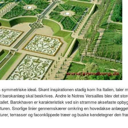
ymmetriske ideal. Skønt inspirationen stadig kom fra Italien, taler 
 barokanlæg skal beskrives. Andre le Notres Versailles blev det stor
-tallet. Barokhaven er karakteristisk ved sin stramme aksefaste opby
ulturen. Snorlige linier gennemskærer omkring en hovedakse anlægge
pturer, terrasser og faconklippede træer og buske kendetegner den fr