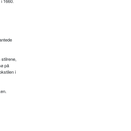
 i 1660.
kantede
stilrene,
ø på
kstilen i
ken.