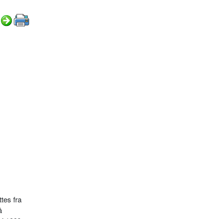
tes fra
å