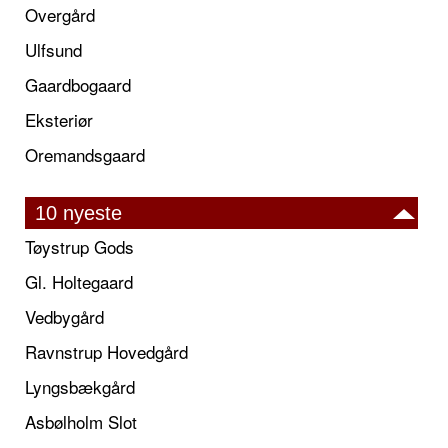
Overgård
Ulfsund
Gaardbogaard
Eksteriør
Oremandsgaard
10 nyeste
Tøystrup Gods
Gl. Holtegaard
Vedbygård
Ravnstrup Hovedgård
Lyngsbækgård
Asbølholm Slot