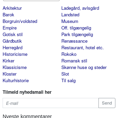
Arkitektur
Ladegård, avlsgård
Barok
Landsted
Borgruin/voldsted
Museum
Empire
Off. tilgængelig
Gotisk stil
Park tilgængelig
Gårdbutik
Renæssance
Herregård
Restaurant, hotel etc.
Historicisme
Rokoko
Kirker
Romansk stil
Klassicisme
Skønne huse og steder
Kloster
Slot
Kulturhistorie
Til salg
Tilmeld nyhedsmail her
Nyeste kommentarer