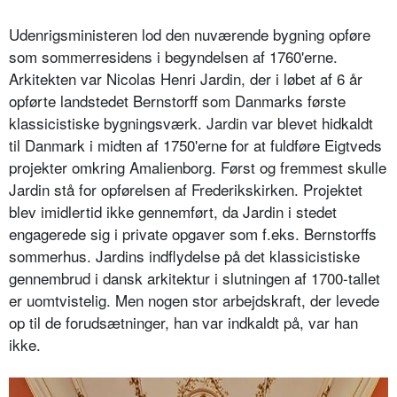
Udenrigsministeren lod den nuværende bygning opføre
som sommerresidens i begyndelsen af 1760'erne.
Arkitekten var Nicolas Henri Jardin, der i løbet af 6 år
opførte landstedet Bernstorff som Danmarks første
klassicistiske bygningsværk. Jardin var blevet hidkaldt
til Danmark i midten af 1750'erne for at fuldføre Eigtveds
projekter omkring Amalienborg. Først og fremmest skulle
Jardin stå for opførelsen af Frederikskirken. Projektet
blev imidlertid ikke gennemført, da Jardin i stedet
engagerede sig i private opgaver som f.eks. Bernstorffs
sommerhus. Jardins indflydelse på det klassicistiske
gennembrud i dansk arkitektur i slutningen af 1700-tallet
er uomtvistelig. Men nogen stor arbejdskraft, der levede
op til de forudsætninger, han var indkaldt på, var han
ikke.