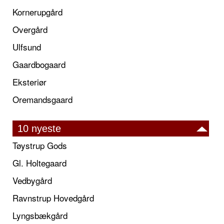
Kornerupgård
Overgård
Ulfsund
Gaardbogaard
Eksteriør
Oremandsgaard
10 nyeste
Tøystrup Gods
Gl. Holtegaard
Vedbygård
Ravnstrup Hovedgård
Lyngsbækgård