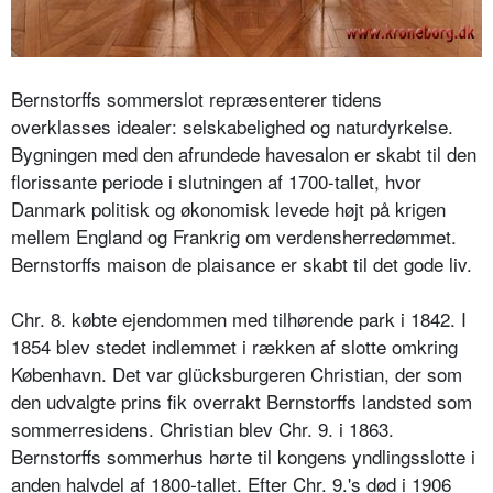
Bernstorffs sommerslot repræsenterer tidens
overklasses idealer: selskabelighed og naturdyrkelse.
Bygningen med den afrundede havesalon er skabt til den
florissante periode i slutningen af 1700-tallet, hvor
Danmark politisk og økonomisk levede højt på krigen
mellem England og Frankrig om verdensherredømmet.
Bernstorffs maison de plaisance er skabt til det gode liv.
Chr. 8. købte ejendommen med tilhørende park i 1842. I
1854 blev stedet indlemmet i rækken af slotte omkring
København. Det var glücksburgeren Christian, der som
den udvalgte prins fik overrakt Bernstorffs landsted som
sommerresidens. Christian blev Chr. 9. i 1863.
Bernstorffs sommerhus hørte til kongens yndlingsslotte i
anden halvdel af 1800-tallet. Efter Chr. 9.'s død i 1906