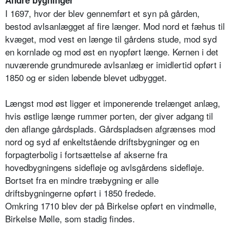
Andre bygninger
I 1697, hvor der blev gennemført et syn på gården,
bestod avlsanlægget af fire længer. Mod nord et fæhus til
kvæget, mod vest en længe til gårdens stude, mod syd
en kornlade og mod øst en nyopført længe. Kernen i det
nuværende grundmurede avlsanlæg er imidlertid opført i
1850 og er siden løbende blevet udbygget.
Længst mod øst ligger et imponerende trelænget anlæg,
hvis østlige længe rummer porten, der giver adgang til
den aflange gårdsplads. Gårdspladsen afgrænses mod
nord og syd af enkeltstående driftsbygninger og en
forpagterbolig i fortsættelse af akserne fra
hovedbygningens sidefløje og avlsgårdens sidefløje.
Bortset fra en mindre træbygning er alle
driftsbygningerne opført i 1850 fredede.
Omkring 1710 blev der på Birkelse opført en vindmølle,
Birkelse Mølle, som stadig findes.