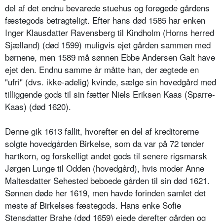
del af det endnu bevarede stuehus og forøgede gårdens
fæstegods betragteligt. Efter hans død 1585 har enken
Inger Klausdatter Ravensberg til Kindholm (Horns herred
Sjælland) (død 1599) muligvis ejet gården sammen med
børnene, men 1589 må sønnen Ebbe Andersen Galt have
ejet den. Endnu samme år måtte han, der ægtede en
"ufri" (dvs. ikke-adelig) kvinde, sælge sin hovedgård med
tilliggende gods til sin fætter Niels Eriksen Kaas (Sparre-
Kaas) (død 1620).
Denne gik 1613 fallit, hvorefter en del af kreditorerne
solgte hovedgården Birkelse, som da var på 72 tønder
hartkorn, og forskelligt andet gods til senere rigsmarsk
Jørgen Lunge til Odden (hovedgård), hvis moder Anne
Maltesdatter Sehested beboede gården til sin død 1621.
Sønnen døde her 1619, men havde forinden samlet det
meste af Birkelses fæstegods. Hans enke Sofie
Stensdatter Brahe (død 1659) ejede derefter gården og