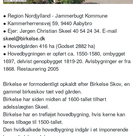
● Region Nordjylland - Jammerbugt Kommune
● Kammerherrensvej 59, 9440 Aabybro
● Ejer: Jørgen Christian Skeel 40 54 24 34. E-mail
skeel@birkelse.dk
● Hovedgården 416 ha (Godset 2882 ha)
● Hovedbygningen er opført ca. 1550-1580, ombygget
1697, delvist genopbygget 1819-20. Avlsbygninger er fra
1868. Restaurering 2005
Birkelse er formodentligt opkaldt efter Birkelse Skov, en
gammel birkeskov tæt ved gården.
Birkelse har siden midten af 1600-tallet tilhørt
adelsslægten Skeel.
Birkelse har en trefløjet hovedbygning, hvis kerne kan
føres tilbage til 1500-tallet.
Den hvidkalkede hovedbygning indgår i et imponerende