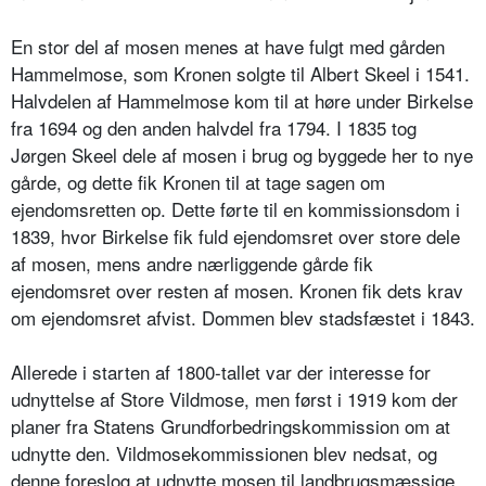
En stor del af mosen menes at have fulgt med gården
Hammelmose, som Kronen solgte til Albert Skeel i 1541.
Halvdelen af Hammelmose kom til at høre under Birkelse
fra 1694 og den anden halvdel fra 1794. I 1835 tog
Jørgen Skeel dele af mosen i brug og byggede her to nye
gårde, og dette fik Kronen til at tage sagen om
ejendomsretten op. Dette førte til en kommissionsdom i
1839, hvor Birkelse fik fuld ejendomsret over store dele
af mosen, mens andre nærliggende gårde fik
ejendomsret over resten af mosen. Kronen fik dets krav
om ejendomsret afvist. Dommen blev stadsfæstet i 1843.
Allerede i starten af 1800-tallet var der interesse for
udnyttelse af Store Vildmose, men først i 1919 kom der
planer fra Statens Grundforbedringskommission om at
udnytte den. Vildmosekommissionen blev nedsat, og
denne foreslog at udnytte mosen til landbrugsmæssige