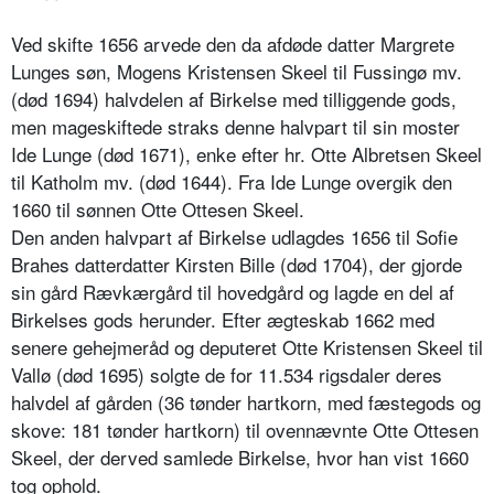
Ved skifte 1656 arvede den da afdøde datter Margrete
Lunges søn, Mogens Kristensen Skeel til Fussingø mv.
(død 1694) halvdelen af Birkelse med tilliggende gods,
men mageskiftede straks denne halvpart til sin moster
Ide Lunge (død 1671), enke efter hr. Otte Albretsen Skeel
til Katholm mv. (død 1644). Fra Ide Lunge overgik den
1660 til sønnen Otte Ottesen Skeel.
Den anden halvpart af Birkelse udlagdes 1656 til Sofie
Brahes datterdatter Kirsten Bille (død 1704), der gjorde
sin gård Rævkærgård til hovedgård og lagde en del af
Birkelses gods herunder. Efter ægteskab 1662 med
senere gehejmeråd og deputeret Otte Kristensen Skeel til
Vallø (død 1695) solgte de for 11.534 rigsdaler deres
halvdel af gården (36 tønder hartkorn, med fæstegods og
skove: 181 tønder hartkorn) til ovennævnte Otte Ottesen
Skeel, der derved samlede Birkelse, hvor han vist 1660
tog ophold.