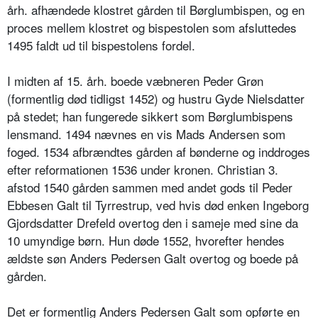
årh. afhændede klostret gården til Børglumbispen, og en
proces mellem klostret og bispestolen som afsluttedes
1495 faldt ud til bispestolens fordel.
I midten af 15. årh. boede væbneren Peder Grøn
(formentlig død tidligst 1452) og hustru Gyde Nielsdatter
på stedet; han fungerede sikkert som Børglumbispens
lensmand. 1494 nævnes en vis Mads Andersen som
foged. 1534 afbrændtes gården af bønderne og inddroges
efter reformationen 1536 under kronen. Christian 3.
afstod 1540 gården sammen med andet gods til Peder
Ebbesen Galt til Tyrrestrup, ved hvis død enken Ingeborg
Gjordsdatter Drefeld overtog den i sameje med sine da
10 umyndige børn. Hun døde 1552, hvorefter hendes
ældste søn Anders Pedersen Galt overtog og boede på
gården.
Det er formentlig Anders Pedersen Galt som opførte en