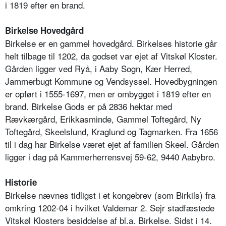
i 1819 efter en brand.
Birkelse Hovedgård
Birkelse er en gammel hovedgård. Birkelses historie går
helt tilbage til 1202, da godset var ejet af Vitskøl Kloster.
Gården ligger ved Ryå, i Aaby Sogn, Kær Herred,
Jammerbugt Kommune og Vendsyssel. Hovedbygningen
er opført i 1555-1697, men er ombygget i 1819 efter en
brand. Birkelse Gods er på 2836 hektar med
Rævkærgård, Erikkasminde, Gammel Toftegård, Ny
Toftegård, Skeelslund, Kraglund og Tagmarken. Fra 1656
til i dag har Birkelse været ejet af familien Skeel. Gården
ligger i dag på Kammerherrensvej 59-62, 9440 Aabybro.
Historie
Birkelse nævnes tidligst i et kongebrev (som Birkils) fra
omkring 1202-04 i hvilket Valdemar 2. Sejr stadfæstede
Vitskøl Klosters besiddelse af bl.a. Birkelse. Sidst i 14.