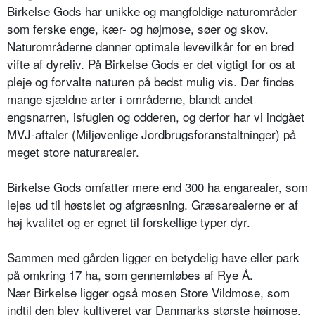
Birkelse Gods har unikke og mangfoldige naturområder
som ferske enge, kær- og højmose, søer og skov.
Naturområderne danner optimale levevilkår for en bred
vifte af dyreliv. På Birkelse Gods er det vigtigt for os at
pleje og forvalte naturen på bedst mulig vis. Der findes
mange sjældne arter i områderne, blandt andet
engsnarren, isfuglen og odderen, og derfor har vi indgået
MVJ-aftaler (Miljøvenlige Jordbrugsforanstaltninger) på
meget store naturarealer.
Birkelse Gods omfatter mere end 300 ha engarealer, som
lejes ud til høstslet og afgræsning. Græsarealerne er af
høj kvalitet og er egnet til forskellige typer dyr.
Sammen med gården ligger en betydelig have eller park
på omkring 17 ha, som gennemløbes af Rye Å.
Nær Birkelse ligger også mosen Store Vildmose, som
indtil den blev kultiveret var Danmarks største højmose.