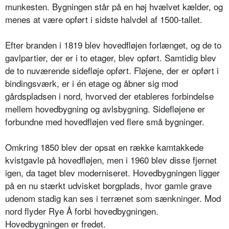
munkesten. Bygningen står på en høj hvælvet kælder, og
menes at være opført i sidste halvdel af 1500-tallet.
Efter branden i 1819 blev hovedfløjen forlænget, og de to
gavlpartier, der er i to etager, blev opført. Samtidig blev
de to nuværende sidefløje opført. Fløjene, der er opført i
bindingsværk, er i én etage og åbner sig mod
gårdspladsen i nord, hvorved der etableres forbindelse
mellem hovedbygning og avlsbygning. Sidefløjene er
forbundne med hovedfløjen ved flere små bygninger.
Omkring 1850 blev der opsat en række kamtakkede
kvistgavle på hovedfløjen, men i 1960 blev disse fjernet
igen, da taget blev moderniseret. Hovedbygningen ligger
på en nu stærkt udvisket borgplads, hvor gamle grave
udenom stadig kan ses i terrænet som sænkninger. Mod
nord flyder Rye Å forbi hovedbygningen.
Hovedbygningen er fredet.