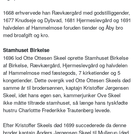
1668 erhvervede han Rævkærgård med godstilliggender,
1677 Knudseje og Dybvad, 1681 Hjermeslevgård og 1691
halvdelen af Hammelmose foruden tiender og Åby bro
med broafgift og kro.
Stamhuset Birkelse
1696 lod Otte Ottesen Skeel oprette Stamhuset Birkelse
af Birkelse, Rævkærgård, Hjermeslevgård og halvdelen
af Hammelmose med fæstegods, 7 kirketiender og 5
kongetiender. Dette overgik ved Otte Ottesen Skeels død
samme år til brodersønnen, kaptajn Kristoffer Jørgensen
Skeel, idet hans egen søn, kammerjunker Ove Skeel
ikke måtte tiltræde stamhuset, så længe hans tyskfødte
hustru Charlottte Frederikke Trautenberg levede.
Efter Kristoffer Skeels død 1699 succederede da denne
broder kaptajn Anders Jørgensen Skeel til Mullerup (død