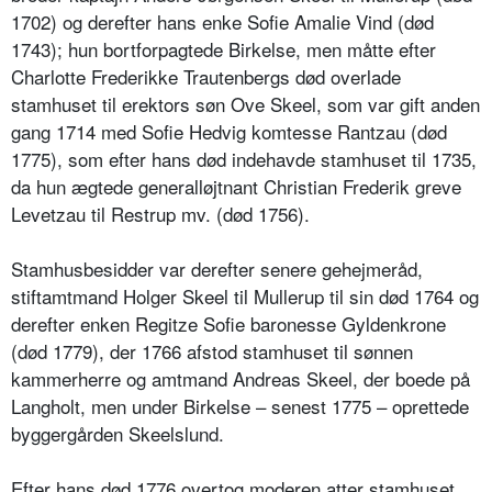
1702) og derefter hans enke Sofie Amalie Vind (død
1743); hun bortforpagtede Birkelse, men måtte efter
Charlotte Frederikke Trautenbergs død overlade
stamhuset til erektors søn Ove Skeel, som var gift anden
gang 1714 med Sofie Hedvig komtesse Rantzau (død
1775), som efter hans død indehavde stamhuset til 1735,
da hun ægtede generalløjtnant Christian Frederik greve
Levetzau til Restrup mv. (død 1756).
Stamhusbesidder var derefter senere gehejmeråd,
stiftamtmand Holger Skeel til Mullerup til sin død 1764 og
derefter enken Regitze Sofie baronesse Gyldenkrone
(død 1779), der 1766 afstod stamhuset til sønnen
kammerherre og amtmand Andreas Skeel, der boede på
Langholt, men under Birkelse – senest 1775 – oprettede
byggergården Skeelslund.
Efter hans død 1776 overtog moderen atter stamhuset