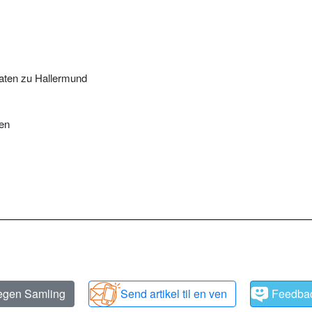
laten zu Hallermund
en
 egen Samling
Send artikel til en ven
Feedba