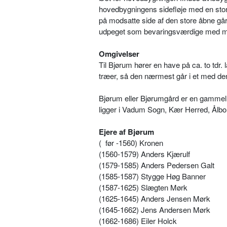
hovedbygningens sidefløje med en stor
på modsatte side af den store åbne går
udpeget som bevaringsværdige med m
Omgivelser
Til Bjørum hører en have på ca. to tdr
træer, så den nærmest går i et med den
Bjørum eller Bjørumgård er en gammel
ligger i Vadum Sogn, Kær Herred, Ål
Ejere af Bjørum
(
før -1560) Kronen
(1560-1579) Anders Kjærulf
(1579-1585) Anders Pedersen Galt
(1585-1587) Stygge Høg Banner
(1587-1625) Slægten Mørk
(1625-1645) Anders Jensen Mørk
(1645-1662) Jens Andersen Mørk
(1662-1686) Eiler Holck