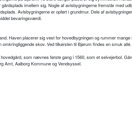
 gårdsplads imellem sig. Nogle af avlsbygningerne fremstår med ud
dsplads. Avlsbygningerne er opført i grundmur. Dele af avlsbygninge
iddel bevaringsværdi.
. land. Haven placerer sig vest for hovedbygningen og rummer mange 
 omkringliggende skov. Ved tilkørslen til Bjørum findes en smuk allé
 hovedgård, som nævnes første gang i 1560, som et selvejerbol. Gå
borg Amt, Aalborg Kommune og Vendsyssel.