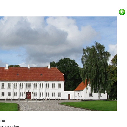
une
ørresundby