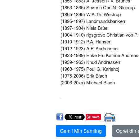
(1856-1863) A. Jessen / V. Brünes
(1853-1865) Severin Chr. N. Gleerup
(1865-1895) W.A.Th. Westrup
(1895-1897) Landmandsbanken
(1897-1904) Niels Brüel
(1904-1910) rigsgreve Christian von P
(1910-1912) P.A. Hansen
(1912-1923) A.P. Andreasen
(1923-1939) Enke Fru Katrine Andreas
(1939-1963) Knud Andreasen
(1963-1975) Poul G. Karlshøj
(1975-2006) Erik Blach
(2006-20xx) Michael Blach
Save
Gem i Min Samling
Opret din