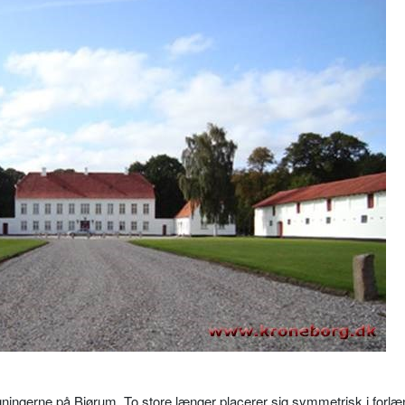
ningerne på Bjørum. To store længer placerer sig symmetrisk i forlæ