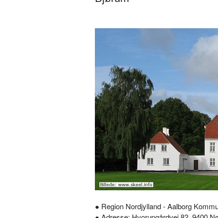
● Region Nordjylland - Aalborg Komm
● Adresse: Hvorupgårdvej 82, 9400 N