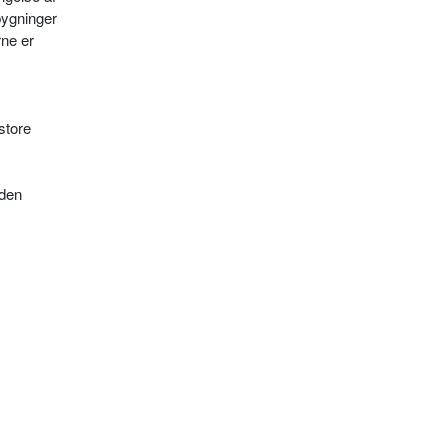
bygninger
rne er
store
.
rden