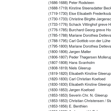
(1686-1688) Peter Rodsteen
(1688-1719) Kirstine Steensdatter Bec
(1719-1730) Else Elisabeth Frederiksd
(1730-1733) Christine Birgitte Jørgensda
(1733-1776) Schack Vittinghof greve H
(1776-1785) Burchard Georg greve Ho
(1785-1788) Mariane Dorothea Detlevsd
(1788-1795) Carl Gottlob von der Lühe
(1795-1800) Mariane Dorothea Detlevsd
(1800-1806) Jørgen Møller
(1806-1807) Peder Thøgersen Molleru
(1807-1808) Hans Svanholm
(1808-1819) Niels Gleerup
(1819-1820) Elisabeth Kirstine Gleerup
(1820-1830) Carl Christian Koefoed
(1830-1830) Elisabeth Kirstine Gleerup
(1830-1853) Jørgen Koefoed
(1853-1853) Severin Chr. N. Gleerup
(1853-1853) Christian Christensen / S
(1853-1856) E. Benthien