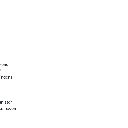
øjene,
å
ningens
en stor
des haven