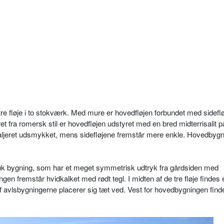
re fløje i to stokværk. Med mure er hovedfløjen forbundet med sidefl
et fra romersk stil er hovedfløjen udstyret med en bred midterrisalit p
taljeret udsmykket, mens sidefløjene fremstår mere enkle. Hovedbyg
 bygning, som har et meget symmetrisk udtryk fra gårdsiden med
n fremstår hvidkalket med rødt tegl. I midten af de tre fløje findes 
 avlsbygningerne placerer sig tæt ved. Vest for hovedbygningen fin