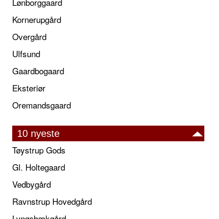
Lønborggaard
Kornerupgård
Overgård
Ulfsund
Gaardbogaard
Eksteriør
Oremandsgaard
10 nyeste
Tøystrup Gods
Gl. Holtegaard
Vedbygård
Ravnstrup Hovedgård
Lyngsbækgård