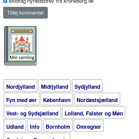
Modtag nyhedsbrev fra kroneborg.dk
Nordjylland
Midtjylland
Sydjylland
Fyn med øer
København
Nordøstsjælland
Vest- og Sydsjælland
Lolland, Falster og Møn
Udland
Info
Bornholm
Omregner