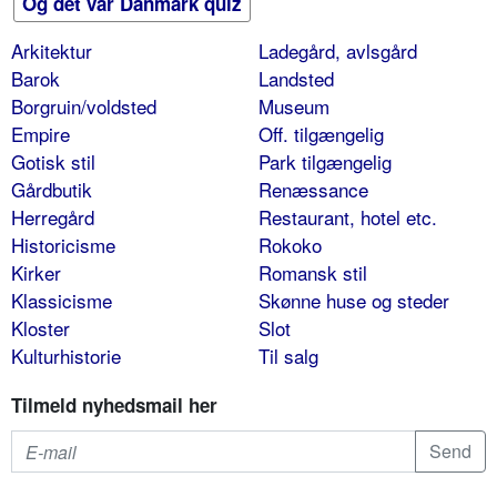
Og det var Danmark quiz
Arkitektur
Ladegård, avlsgård
Barok
Landsted
Borgruin/voldsted
Museum
Empire
Off. tilgængelig
Gotisk stil
Park tilgængelig
Gårdbutik
Renæssance
Herregård
Restaurant, hotel etc.
Historicisme
Rokoko
Kirker
Romansk stil
Klassicisme
Skønne huse og steder
Kloster
Slot
Kulturhistorie
Til salg
Tilmeld nyhedsmail her