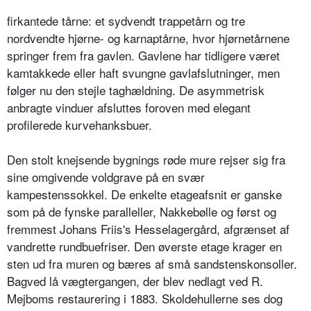
firkantede tårne: et sydvendt trappetårn og tre
nordvendte hjørne- og karnaptårne, hvor hjørnetårnene
springer frem fra gavlen. Gavlene har tidligere været
kamtakkede eller haft svungne gavlafslutninger, men
følger nu den stejle taghældning. De asymmetrisk
anbragte vinduer afsluttes foroven med elegant
profilerede kurvehanksbuer.
Den stolt knejsende bygnings røde mure rejser sig fra
sine omgivende voldgrave på en svær
kampestenssokkel. De enkelte etageafsnit er ganske
som på de fynske paralleller, Nakkebølle og først og
fremmest Johans Friis's Hesselagergård, afgrænset af
vandrette rundbuefriser. Den øverste etage krager en
sten ud fra muren og bæres af små sandstenskonsoller.
Bagved lå vægtergangen, der blev nedlagt ved R.
Mejboms restaurering i 1883. Skoldehullerne ses dog