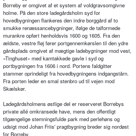
Borreby er omgivet af et system af voldgravsomgivne
holme. På den store ladegårdsholm syd for
hovedbygningen flankeres den indre borggård af to
smukke renæssancebygninger, ifølge de talformede
murankre opført henholdsvis 1600 og 1605. Fra den
ældste, vestre fløj fører portgennemkørslen til den ydre
gårdsplads omgivet af mægtige ladebygninger mod vest,
»Tinghuset« med kamtakkede gavle i syd og
portbygningen fra 1606 i nord. Portens faldgitter
stammer oprindeligt fra hovedbygningens indgangstårn.
Fra porten leder en smal stenbro ud til vejen mod
Skælskør.
Ladegårdsholmens østlige del er reserveret Borrebys
private allé omkransede have, mens den offentligt
tilgængelige stemningsfulde park med perlehøns og
udsigt mod Johan Friis' pragtbygning breder sig nordøst
for Borreby.