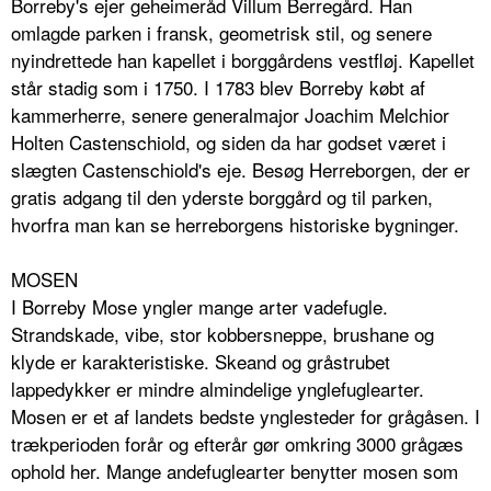
Borreby's ejer geheimeråd Villum Berregård. Han
omlagde parken i fransk, geometrisk stil, og senere
nyindrettede han kapellet i borggårdens vestfløj. Kapellet
står stadig som i 1750. I 1783 blev Borreby købt af
kammerherre, senere generalmajor Joachim Melchior
Holten Castenschiold, og siden da har godset været i
slægten Castenschiold's eje. Besøg Herreborgen, der er
gratis adgang til den yderste borggård og til parken,
hvorfra man kan se herreborgens historiske bygninger.
MOSEN
I Borreby Mose yngler mange arter vadefugle.
Strandskade, vibe, stor kobbersneppe, brushane og
klyde er karakteristiske. Skeand og gråstrubet
lappedykker er mindre almindelige ynglefuglearter.
Mosen er et af landets bedste ynglesteder for grågåsen. I
trækperioden forår og efterår gør omkring 3000 grågæs
ophold her. Mange andefuglearter benytter mosen som