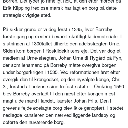
Borren. Det lyder jo rimeligt nok, at den efter mordet på
Erik Klipping fredløse marsk har lagt en borg på dette
strategisk vigtige sted.
På sikker grund er vi dog først i 1345, hvor Borreby
første gang optræder i bevaret skriftligt kildemateriale. I
slutningen af 1300tallet tilhørte den adelsslægten Urne.
Siden kom borgen i Roskildekirkens eje. Det var dog et
medlem af Urne-slægten, Johan Urne til Rygård på Fyn,
der som lensmand på Borreby måtte overgive borgen
under borgerkrigen i 1535. Ved reformationen året efter
overgik den til krongodset, og den nyvalgte konge, Chr.
3., forstod at belønne sine trofaste støtter: Omkring 1550
blev Borreby overladt til den næst efter kongen mest
magtfulde mand i landet, kansler Johan Friis. Den i
grevens fejde ødelagte borg blev ikke genopført. I stedet
nedlagde kansleren den nærved liggende landsby og
opførte den nuværende borg.