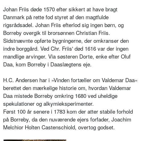
Johan Friis døde 1570 efter sikkert at have bragt
Danmark på rette fod styret af den magtfulde
rigsrådsadel. Johan Friis efterlod sig ingen børn, og
Borreby overgik til brorsønnen Christian Friis.
Sidstnævnte opførte bygningerne, der omkranser den
indre borggård. Ved Chr. Friis' død 1616 var der ingen
mandlige arvinger. Via søsteren Dorte, enke efter Oluf
Daa, kom Borreby i Daaslægtens eje.
H.C. Andersen har i »Vinden fortæller om Valdemar Daa«
berettet den mærkelige historie om, hvordan Valdemar
Daa mistede Borreby omkring 1680 ved uheldige
spekulationer og alkymieksperimenter.
Først 100 år senere i 1783 kom der atter stabile forhold
på Borreby, da den nuværende ejers forfader, Joachim
Melchior Holten Castenschiold, overtog godset.