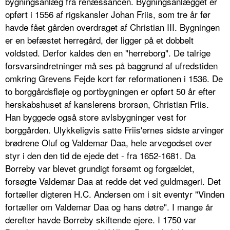
bygningsanlæg fra renæssancen. Bygningsanlægget er
opført i 1556 af rigskansler Johan Friis, som tre år før
havde fået gården overdraget af Christian III. Bygningen
er en befæstet herregård, der ligger på et dobbelt
voldsted. Derfor kaldes den en "herreborg". De talrige
forsvarsindretninger må ses på baggrund af ufredstiden
omkring Grevens Fejde kort før reformationen i 1536. De
to borggårdsfløje og portbygningen er opført 50 år efter
herskabshuset af kanslerens brorsøn, Christian Friis.
Han byggede også store avlsbygninger vest for
borggården. Ulykkeligvis satte Friis'ernes sidste arvinger
brødrene Oluf og Valdemar Daa, hele arvegodset over
styr i den den tid de ejede det - fra 1652-1681. Da
Borreby var blevet grundigt forsømt og forgældet,
forsøgte Valdemar Daa at redde det ved guldmageri. Det
fortæller digteren H.C. Andersen om i sit eventyr "Vinden
fortæller om Valdemar Daa og hans døtre". I mange år
derefter havde Borreby skiftende ejere. I 1750 var