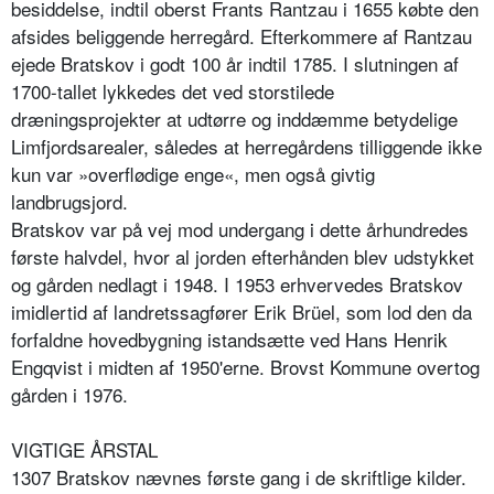
besiddelse, indtil oberst Frants Rantzau i 1655 købte den
afsides beliggende herregård. Efterkommere af Rantzau
ejede Bratskov i godt 100 år indtil 1785. I slutningen af
1700-tallet lykkedes det ved storstilede
dræningsprojekter at udtørre og inddæmme betydelige
Limfjordsarealer, således at herregårdens tilliggende ikke
kun var »overflødige enge«, men også givtig
landbrugsjord.
Bratskov var på vej mod undergang i dette århundredes
første halvdel, hvor al jorden efterhånden blev udstykket
og gården nedlagt i 1948. I 1953 erhvervedes Bratskov
imidlertid af landretssagfører Erik Brüel, som lod den da
forfaldne hovedbygning istandsætte ved Hans Henrik
Engqvist i midten af 1950'erne. Brovst Kommune overtog
gården i 1976.
VIGTIGE ÅRSTAL
1307 Bratskov nævnes første gang i de skriftlige kilder.