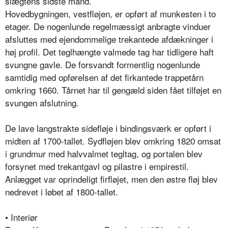
slægtens sidste mand.
Hovedbygningen, vestfløjen, er opført af munkesten i to
etager. De nogenlunde regelmæssigt anbragte vinduer
afsluttes med ejendommelige trekantede afdækninger i
høj profil. Det teglhængte valmede tag har tidligere haft
svungne gavle. De forsvandt formentlig nogenlunde
samtidig med opførelsen af det firkantede trappetårn
omkring 1660. Tårnet har til gengæld siden fået tilføjet en
svungen afslutning.
De lave langstrakte sidefløje i bindingsværk er opført i
midten af 1700-tallet. Sydfløjen blev omkring 1820 omsat
i grundmur med halvvalmet tegltag, og portalen blev
forsynet med trekantgavl og pilastre i empirestil.
Anlægget var oprindeligt firfløjet, men den østre fløj blev
nedrevet i løbet af 1800-tallet.
• Interiør