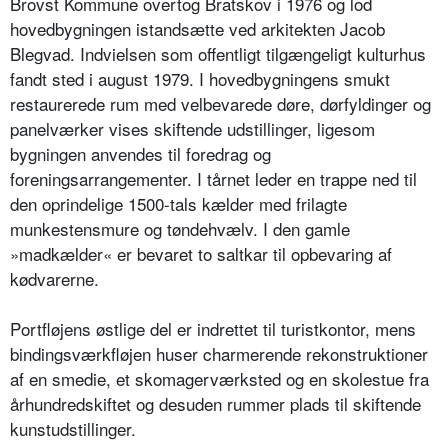
Brovst Kommune overtog Bratskov i 1976 og lod
hovedbygningen istandsætte ved arkitekten Jacob
Blegvad. Indvielsen som offentligt tilgængeligt kulturhus
fandt sted i august 1979. I hovedbygningens smukt
restaurerede rum med velbevarede døre, dørfyldinger og
panelværker vises skiftende udstillinger, ligesom
bygningen anvendes til foredrag og
foreningsarrangementer. I tårnet leder en trappe ned til
den oprindelige 1500-tals kælder med frilagte
munkestensmure og tøndehvælv. I den gamle
»madkælder« er bevaret to saltkar til opbevaring af
kødvarerne.
Portfløjens østlige del er indrettet til turistkontor, mens
bindingsværkfløjen huser charmerende rekonstruktioner
af en smedie, et skomagerværksted og en skolestue fra
århundredskiftet og desuden rummer plads til skiftende
kunstudstillinger.