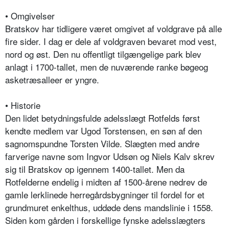
• Omgivelser
Bratskov har tidligere været omgivet af voldgrave på alle
fire sider. I dag er dele af voldgraven bevaret mod vest,
nord og øst. Den nu offentligt tilgængelige park blev
anlagt i 1700-tallet, men de nuværende ranke bøgeog
asketræsalleer er yngre.
• Historie
Den lidet betydningsfulde adelsslægt Rotfelds først
kendte medlem var Ugod Torstensen, en søn af den
sagnomspundne Torsten Vilde. Slægten med andre
farverige navne som Ingvor Udsøn og Niels Kalv skrev
sig til Bratskov op igennem 1400-tallet. Men da
Rotfelderne endelig i midten af 1500-årene nedrev de
gamle lerklinede herregårdsbygninger til fordel for et
grundmuret enkelthus, uddøde dens mandslinie i 1558.
Siden kom gården i forskellige fynske adelsslægters