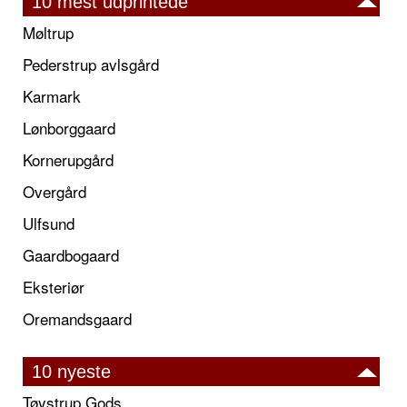
10 mest udprintede
Møltrup
Pederstrup avlsgård
Karmark
Lønborggaard
Kornerupgård
Overgård
Ulfsund
Gaardbogaard
Eksteriør
Oremandsgaard
10 nyeste
Tøystrup Gods