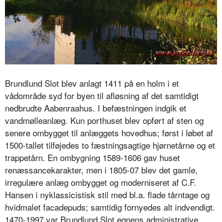
Brundlund Slot blev anlagt 1411 på en holm i et
vådområde syd for byen til afløsning af det samtidigt
nedbrudte Aabenraahus. I befæstningen indgik et
vandmølleanlæg. Kun porthuset blev opført af sten og
senere ombygget til anlæggets hovedhus; først i løbet af
1500-tallet tilføjedes to fæstningsagtige hjørnetårne og et
trappetårn. En ombygning 1589-1606 gav huset
renæssancekarakter, men i 1805-07 blev det gamle,
irregulære anlæg ombygget og moderniseret af C.F.
Hansen i nyklassicistisk stil med bl.a. flade tårntage og
hvidmalet facadepuds; samtidig fornyedes alt indvendigt.
1470-1997 var Brundlund Slot egnens administrative