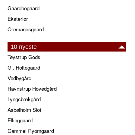
Gaardbogaard
Eksteriør
Oremandsgaard
10 nyeste
Tøystrup Gods
Gl. Holtegaard
Vedbygård
Ravnstrup Hovedgård
Lyngsbækgård
Asbølholm Slot
Ellinggaard
Gammel Ryomgaard