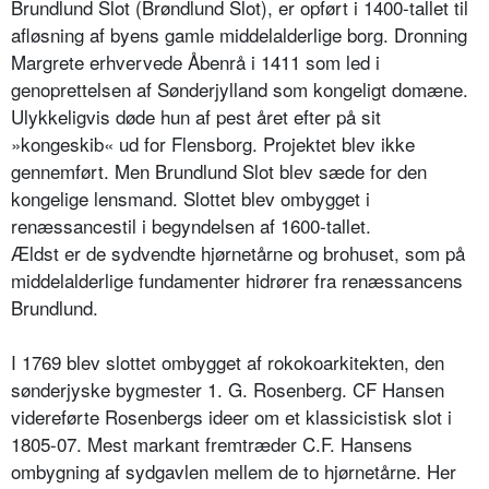
Brundlund Slot (Brøndlund Slot), er opført i 1400-tallet til
afløsning af byens gamle middelalderlige borg. Dronning
Margrete erhvervede Åbenrå i 1411 som led i
genoprettelsen af Sønderjylland som kongeligt domæne.
Ulykkeligvis døde hun af pest året efter på sit
»kongeskib« ud for Flensborg. Projektet blev ikke
gennemført. Men Brundlund Slot blev sæde for den
kongelige lensmand. Slottet blev ombygget i
renæssancestil i begyndelsen af 1600-tallet.
Ældst er de sydvendte hjørnetårne og brohuset, som på
middelalderlige fundamenter hidrører fra renæssancens
Brundlund.
I 1769 blev slottet ombygget af rokokoarkitekten, den
sønderjyske bygmester 1. G. Rosenberg. CF Hansen
videreførte Rosenbergs ideer om et klassicistisk slot i
1805-07. Mest markant fremtræder C.F. Hansens
ombygning af sydgavlen mellem de to hjørnetårne. Her