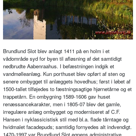
Brundlund Slot blev anlagt 1411 på en holm i et
vådområde syd for byen til afløsning af det samtidigt
nedbrudte Aabenraahus. I befæstningen indgik et
vandmølleanlæg. Kun porthuset blev opført af sten og
senere ombygget til anlæggets hovedhus; først i løbet af
1500-tallet tilføjedes to fæstningsagtige hjørnetårne og et
trappetårn. En ombygning 1589-1606 gav huset
renæssancekarakter, men i 1805-07 blev det gamle,
irregulære anlæg ombygget og moderniseret af C.F.
Hansen i nyklassicistisk stil med bl.a. flade tårntage og
hvidmalet facadepuds; samtidig fornyedes alt indvendigt.
1470-1997 var Brundlund Slot egnens administrative