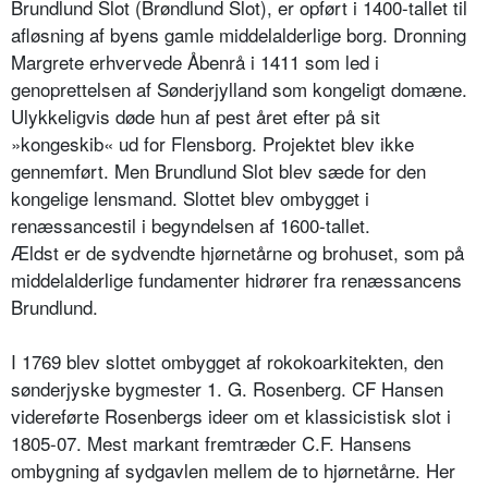
Brundlund Slot (Brøndlund Slot), er opført i 1400-tallet til
afløsning af byens gamle middelalderlige borg. Dronning
Margrete erhvervede Åbenrå i 1411 som led i
genoprettelsen af Sønderjylland som kongeligt domæne.
Ulykkeligvis døde hun af pest året efter på sit
»kongeskib« ud for Flensborg. Projektet blev ikke
gennemført. Men Brundlund Slot blev sæde for den
kongelige lensmand. Slottet blev ombygget i
renæssancestil i begyndelsen af 1600-tallet.
Ældst er de sydvendte hjørnetårne og brohuset, som på
middelalderlige fundamenter hidrører fra renæssancens
Brundlund.
I 1769 blev slottet ombygget af rokokoarkitekten, den
sønderjyske bygmester 1. G. Rosenberg. CF Hansen
videreførte Rosenbergs ideer om et klassicistisk slot i
1805-07. Mest markant fremtræder C.F. Hansens
ombygning af sydgavlen mellem de to hjørnetårne. Her