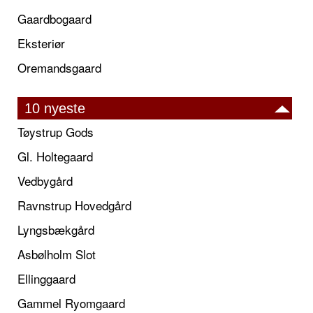
Gaardbogaard
Eksteriør
Oremandsgaard
10 nyeste
Tøystrup Gods
Gl. Holtegaard
Vedbygård
Ravnstrup Hovedgård
Lyngsbækgård
Asbølholm Slot
Ellinggaard
Gammel Ryomgaard