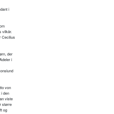
dant i
som
 vilkår.
 Cecilius
ørn, der
Adeler i
zonslund
tto von
 i den
an viste
r større
ft og