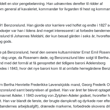
ldelt en stor pengebelønning. Han udnævntes derefter til ridder af
general af kavaleriet, kommandør for livgarden til hest og komman
91 Benzonslund. Han gjorde stor karriere ved hoffet og endte i 1827 
sejer var han i tidens ånd meget interesseret i at forbedre bøndernes
lund til Johannes Meldahl, der kun besad gården i seks år, hvorefter
og gods.
e på Benzonslund, heraf den senere kultusminister Ernst Emil Rosen
r dog unge, da Rosenørn døde, og Benzonszlund blev solgt til Bertha 
 med det formål at få genoprettet det tidligere baroni Adelersborg
des i 1843, hvor det nye baroni kom til at omfatte herregårdene Ben
rn Bertha Henriette Frederikke Løvenskjolds mand, Georg Frederik O
nzonslund samt bestyrelsen af godset. Han var året før blevet optaget
t navnet Adeler. I 1843 overtog von Zytphen-Adeler godset, hvorefter h
 Han var blandt de første, der brugte dampkraft og dyrkede roer efte
(bøndernes arbejdsafgift), drænede markerne, forbedrede skovens dri