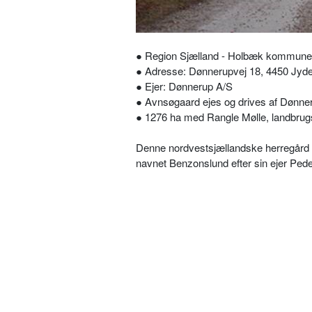
● Region Sjælland - Holbæk kommune
● Adresse: Dønnerupvej 18, 4450 Jyd
● Ejer: Dønnerup A/S
● Avnsøgaard ejes og drives af Dønn
● 1276 ha med Rangle Mølle, landbrugsd
Denne nordvestsjællandske herregård 
navnet Benzonslund efter sin ejer Pede