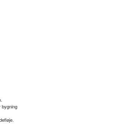
e.
y bygning
defløje.