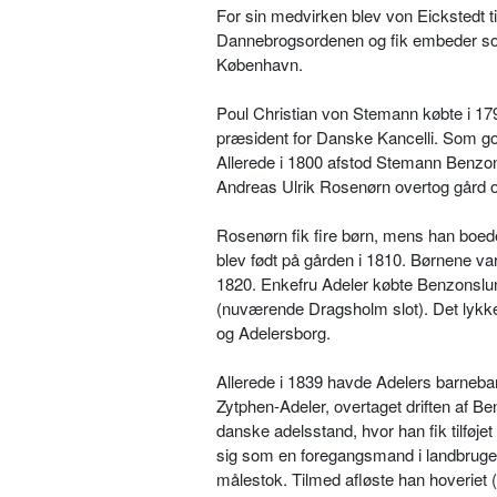
For sin medvirken blev von Eickstedt ti
Dannebrogsordenen og fik embeder som 
København.
Poul Christian von Stemann købte i 17
præsident for Danske Kancelli. Som god
Allerede i 1800 afstod Stemann Benzons
Andreas Ulrik Rosenørn overtog gård 
Rosenørn fik fire børn, mens han boed
blev født på gården i 1810. Børnene va
1820. Enkefru Adeler købte Benzonslund
(nuværende Dragsholm slot). Det lykke
og Adelersborg.
Allerede i 1839 havde Adelers barneba
Zytphen-Adeler, overtaget driften af Be
danske adelsstand, hvor han fik tilføje
sig som en foregangsmand i landbruget.
målestok. Tilmed afløste han hoveriet 