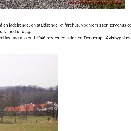
f en ladelænge, en staldlænge, et fårehus, vognremisser, tørvehus o
værk med stråtag.
 fast tag anlagt. I 1946 rejstes en lade ved Dønnerup.
Avlsbygninge