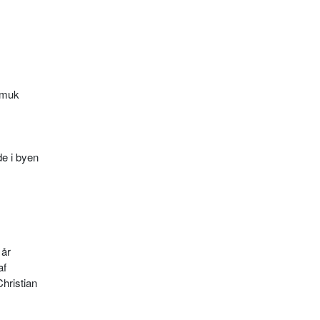
smuk
de i byen
 år
af
hristian