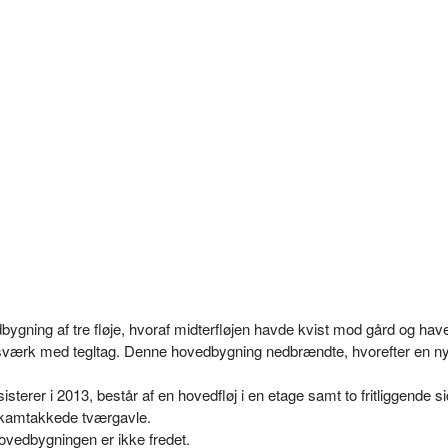
ygning af tre fløje, hvoraf midterfløjen havde kvist mod gård og hav
sværk med tegltag. Denne hovedbygning nedbrændte, hvorefter en n
erer i 2013, består af en hovedfløj i en etage samt to fritliggende si
e kamtakkede tværgavle.
ovedbygningen er ikke fredet.