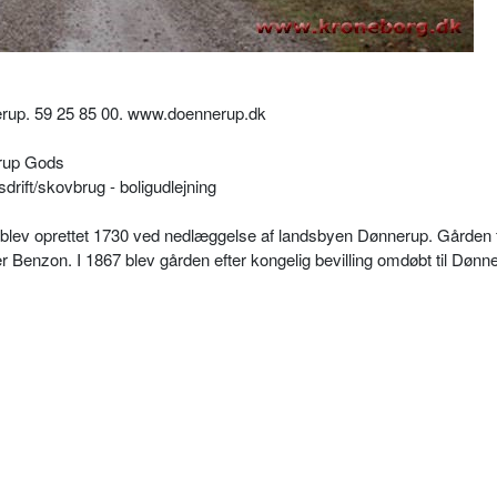
erup.
59 25 85 00. www.doennerup.dk
erup Gods
rift/skovbrug - boligudlejning
blev oprettet 1730 ved nedlæggelse af landsbyen Dønnerup. Gården 
r Benzon. I 1867 blev gården efter kongelig bevilling omdøbt til Dønn