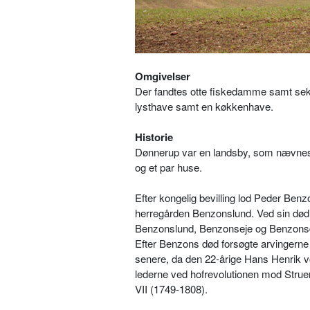
Omgivelser
Der fandtes otte fiskedamme samt sek
lysthave samt en køkkenhave.
Historie
Dønnerup var en landsby, som nævnes f
og et par huse.
Efter kongelig bevilling lod Peder Be
herregården Benzonslund. Ved sin død i
Benzonslund, Benzonseje og Benzonsda
Efter Benzons død forsøgte arvingerne 
senere, da den 22-årige Hans Henrik v
lederne ved hofrevolutionen mod Strue
VII (1749-1808).