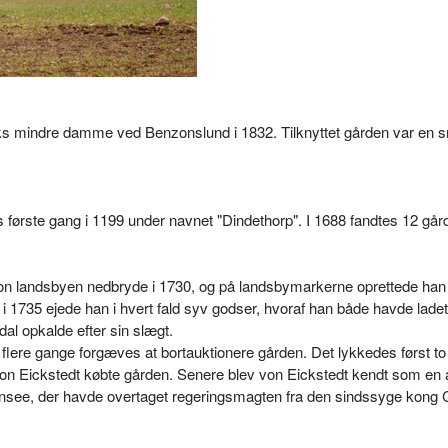
s mindre damme ved Benzonslund i 1832. Tilknyttet gården var en 
ørste gang i 1199 under navnet "Dindethorp". I 1688 fandtes 12 går
nzon landsbyen nedbryde i 1730, og på landsbymarkerne oprettede han
 1735 ejede han i hvert fald syv godser, hvoraf han både havde ladet
l opkalde efter sin slægt.
flere gange forgæves at bortauktionere gården. Det lykkedes først to
on Eickstedt købte gården. Senere blev von Eickstedt kendt som en 
nsee, der havde overtaget regeringsmagten fra den sindssyge kong C