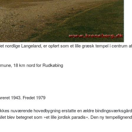
nordlige Langeland, er opført som et lille græsk tempel i centrum a
mune, 18 km nord for Rudkøbing
ureret 1943. Fredet 1979
løkkes nuværende hovedbygning erstatte en ældre bindingsværksgård,
let blev betegnet som »et lille jordisk paradis«. Den ny tempellignen