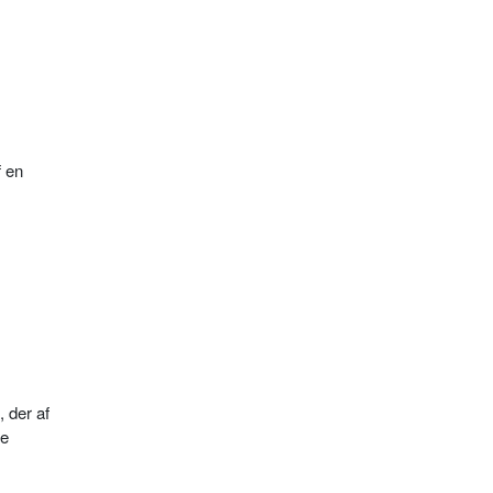
f en
 der af
de