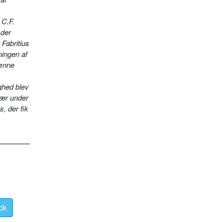
 C.F.
 der
Fabritius
ningen af
kønne
ighed blev
kær under
, der fik
ck