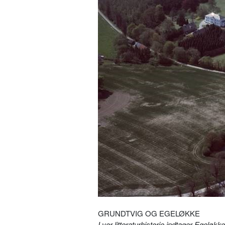
GRUNDTVIG OG EGELØKKE
I vor litteraturhistorie indtager Egel