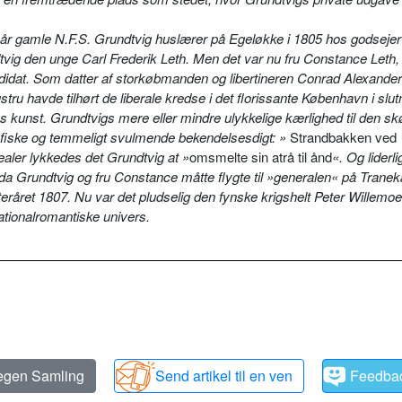
r gamle N.F.S. Grundtvig huslærer på Egeløkke i 1805 hos godsejer
vig den unge Carl Frederik Leth. Men det var nu fru Constance Leth,
idat. Som datter af storkøbmanden og libertineren Conrad Alexander 
u havde tilhørt de liberale kredse i det florissante København i slut
sens kunst. Grundtvigs mere eller mindre ulykkelige kærlighed til den s
ografiske og temmeligt svulmende bekendelsesdigt: »
Strandbakken ved
ealer lykkedes det Grundtvig at »
omsmelte sin atrå til ånd
«. Og liderl
da Grundtvig og fru Constance måtte flygte til »generalen« på Trane
året 1807. Nu var det pludselig den fynske krigshelt Peter Willemoes
ationalromantiske univers.
 egen Samling
Send artikel til en ven
Feedba