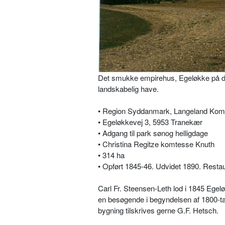
Det smukke empirehus, Egeløkke på det 
landskabelig have.
• Region Syddanmark, Langeland Kom
• Egeløkkevej 3, 5953 Tranekær
• Adgang til park sønog helligdage
•
Christina Regitze komtesse Knuth
• 314 ha
• Opført 1845-46. Udvidet 1890. Resta
Carl Fr. Steensen-Leth lod i 1845 Ege
en besøgende i begyndelsen af 1800-tal
bygning tilskrives gerne G.F. Hetsch.