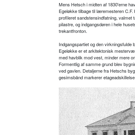
Mens Hetsch i midten af 1830'erne havd
Egeløkke tilbage til læremesteren C.F
profileret sandstensindfatning, valmet 
pilastre, og indgangsdøren i hele huse
trekantfronton.
Indgangspartiet og den virkningsfulde b
Egeløkke er et arkitektonisk mestervæ
med havblik mod vest, minder mere om
Formentlig af samme grund blev bygning
ved gavlen. Detaljerne fra Hetschs by
gesimsbånd markerer etageadskillelse