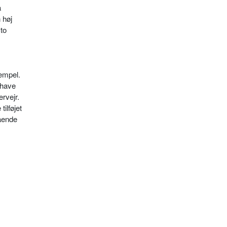
å
 høj
 to
tempel.
shave
rvejr.
ilføjet
ående