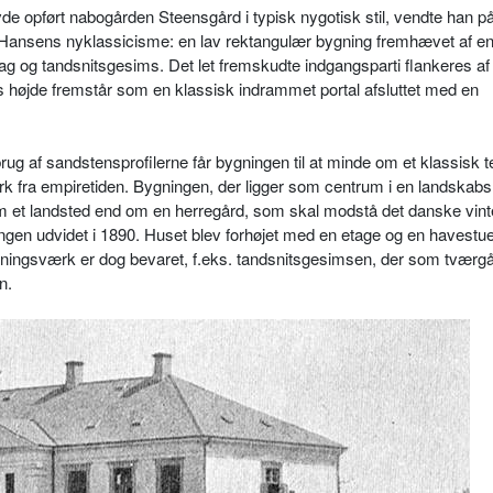
e opført nabogården Steensgård i typisk nygotisk stil, vendte han p
. Hansens nyklassicisme: en lav rektangulær bygning fremhævet af en
tag og tandsnitsgesims. Det let fremskudte indgangsparti flankeres af
ts højde fremstår som en klassisk indrammet portal afsluttet med en
rug af sandstensprofilerne får bygningen til at minde om et klassisk 
rk fra empiretiden. Bygningen, der ligger som centrum i en landskab
 et landsted end om en herregård, som skal modstå det danske vinte
en udvidet i 1890. Huset blev forhøjet med en etage og en havestue t
gningsværk er dog bevaret, f.eks. tandsnitsgesimsen, der som tværg
n.