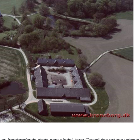
økke en fremtrædende plads som stedet, hvor Grundtvigs private udgave