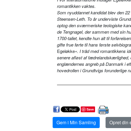
romantikken vaktes.
Som nyuddannet kandidat blev den 22 å
Steensen-Leth. To år underviste Grundt
optog den sværmeriske teologiske kand
de Tengnagel, der sammen med sin hustr
1700-tallet, kendte hun alt til forførel
gifte frue førte til hans første selvbi
Egeløkke
«. I tråd med romantikkens id
senere afløst af fædrelandskærlighed, 
englændernes angreb på Danmark i efter
hovedrollen i Grundtvigs forunderlige n
Save
Gem i Min Samling
Opret din