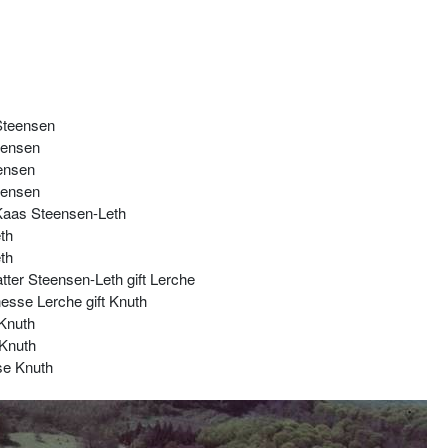
Steensen
eensen
ensen
eensen
Kaas Steensen-Leth
th
th
tter Steensen-Leth gift Lerche
onesse Lerche gift Knuth
Knuth
Knuth
se Knuth