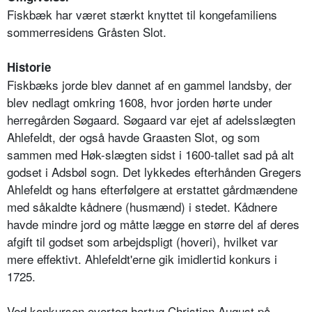
Fiskbæk har været stærkt knyttet til kongefamiliens
sommerresidens Gråsten Slot.
Historie
Fiskbæks jorde blev dannet af en gammel landsby, der
blev nedlagt omkring 1608, hvor jorden hørte under
herregården Søgaard. Søgaard var ejet af adelsslægten
Ahlefeldt, der også havde Graasten Slot, og som
sammen med Høk-slægten sidst i 1600-tallet sad på alt
godset i Adsbøl sogn. Det lykkedes efterhånden Gregers
Ahlefeldt og hans efterfølgere at erstattet gårdmændene
med såkaldte kådnere (husmænd) i stedet. Kådnere
havde mindre jord og måtte lægge en større del af deres
afgift til godset som arbejdspligt (hoveri), hvilket var
mere effektivt. Ahlefeldt'erne gik imidlertid konkurs i
1725.
Ved konkursen overtog hertug Christian August på