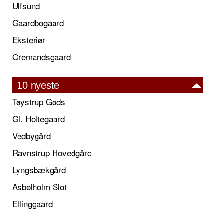
Ulfsund
Gaardbogaard
Eksteriør
Oremandsgaard
10 nyeste
Tøystrup Gods
Gl. Holtegaard
Vedbygård
Ravnstrup Hovedgård
Lyngsbækgård
Asbølholm Slot
Ellinggaard