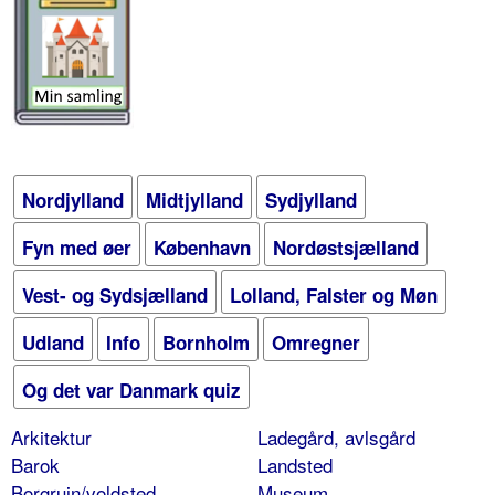
Nordjylland
Midtjylland
Sydjylland
Fyn med øer
København
Nordøstsjælland
Vest- og Sydsjælland
Lolland, Falster og Møn
Udland
Info
Bornholm
Omregner
Og det var Danmark quiz
Arkitektur
Ladegård, avlsgård
Barok
Landsted
Borgruin/voldsted
Museum