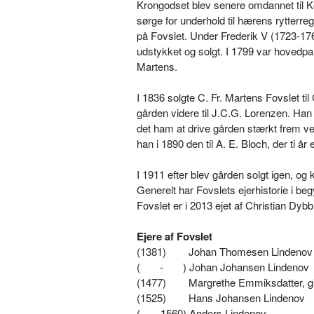
Krongodset blev senere omdannet til Kol
sørge for underhold til hærens rytterr
på Fovslet. Under Frederik V (1723-176
udstykket og solgt. I 1799 var hovedpar
Martens.
I 1836 solgte C. Fr. Martens Fovslet ti
gården videre til J.C.G. Lorenzen. Han
det ham at drive gården stærkt frem ved
han i 1890 den til A. E. Bloch, der ti år
I 1911 efter blev gården solgt igen, og 
Generelt har Fovslets ejerhistorie i beg
Fovslet er i 2013 ejet af Christian Dy
Ejere af Fovslet
(1381) Johan Thomesen Lindenov
(
-
) Johan Johansen Lindenov
(1477) Margrethe Emmiksdatter, gif
(1525) Hans Johansen Lindenov
( -1560) Anders Lindenov