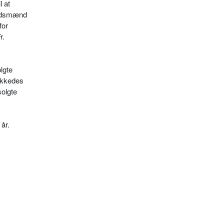
l at
mbedsmænd
for
r.
lgte
lykkedes
solgte
 år.