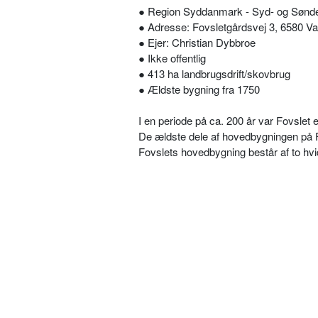
● Region Syddanmark - Syd- og Sønde
● Adresse: Fovsletgårdsvej 3, 6580 V
● Ejer: Christian Dybbroe
● Ikke offentlig
● 413 ha landbrugsdrift/skovbrug
● Ældste bygning fra 1750
I en periode på ca. 200 år var Fovslet e
De ældste dele af hovedbygningen på F
Fovslets hovedbygning består af to hvi