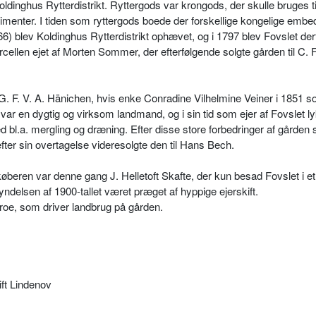
dinghus Rytterdistrikt. Ryttergods var krongods, der skulle bruges ti
egimenter. I tiden som ryttergods boede der forskellige kongelige e
6) blev Koldinghus Rytterdistrikt ophævet, og i 1797 blev Fovslet der
cellen ejet af Morten Sommer, der efterfølgende solgte gården til C. F
l G. F. V. A. Hänichen, hvis enke Conradine Vilhelmine Veiner i 1851 so
 var en dygtig og virksom landmand, og i sin tid som ejer af Fovslet 
 bl.a. mergling og dræning. Efter disse store forbedringer af gården 
 efter sin overtagelse videresolgte den til Hans Bech.
køberen var denne gang J. Helletoft Skafte, der kun besad Fovslet i et
yndelsen af 1900-tallet været præget af hyppige ejerskift.
bbroe, som driver landbrug på gården.
t Lindenov