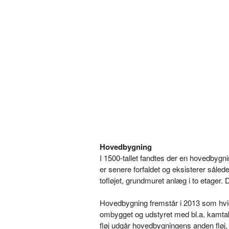
Hovedbygning
I 1500-tallet fandtes der en hovedbyg
er senere forfaldet og eksisterer såle
tofløjet, grundmuret anlæg i to etager.
Hovedbygning fremstår i 2013 som hvid
ombygget og udstyret med bl.a. kamtakke
fløj udgår hovedbygningens anden fløj,