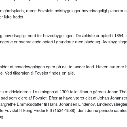
n gårdsplads, mens Fovslets avlsbygninger hovedsageligt placerer s
 ikke fredet.
g hovedsagligt nord for hovedbygningen. De ældste er opført i 1854,
ningerne er overvejende opført i grundmur med pladetag. Avlsbygninge
 sider af hovedbygningen og er på ca. to tønder land. Haven rummer b
 Ved tilkørslen til Fovslet findes en allé.
en middelalderen. I slutningen af 1300-tallet tilhørte gården Johan T
r sad som ejere af Fovslet. Efter at have været ejet af Johan Johanse
Margrethe Emmiksdatter til Hans Johansen Lindenov. Lindenovslægte
te Fovslet til kong Frederik II (1534-1588), der i denne periode samle
ng.