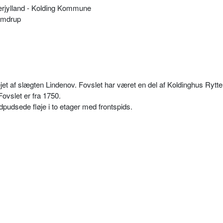
rjylland - Kolding Kommune
amdrup
jet af slægten Lindenov. Fovslet har været en del af Koldinghus Rytter
ovslet er fra 1750.
dpudsede fløje i to etager med frontspids.