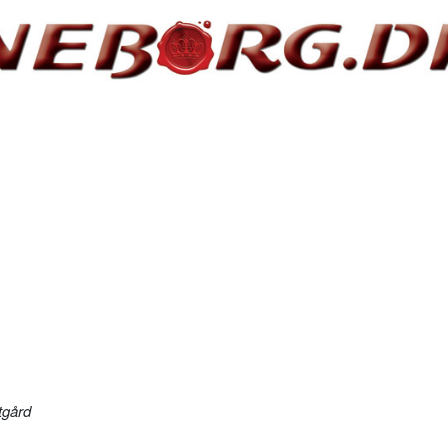
tgård