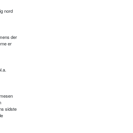
ig nord
 mens der
rne er
l.a.
homesen
n
ns sidste
de