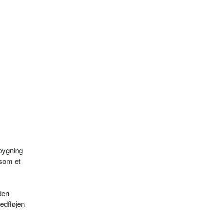
 bygning
 som et
den
edfløjen