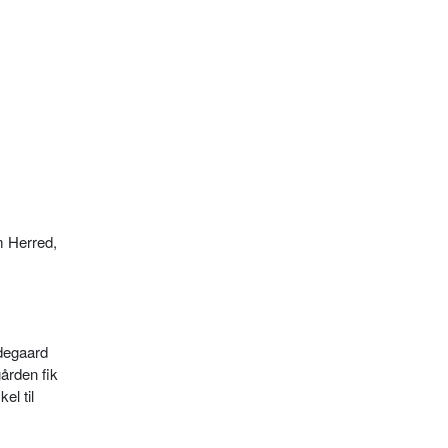
m Herred,
gdegaard
gården fik
el til