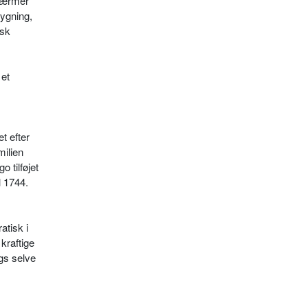
 nærmer
bygning,
isk
 et
t efter
milien
 tilføjet
l 1744.
tisk i
kraftige
gs selve