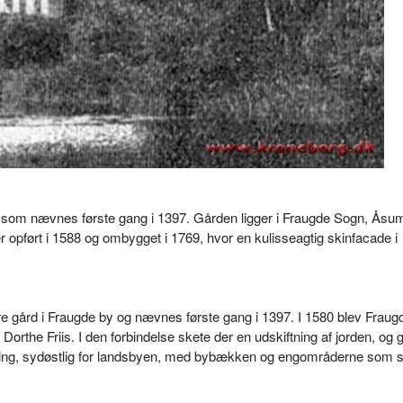
om nævnes første gang i 1397. Gården ligger i Fraugde Sogn, Åsu
ført i 1588 og ombygget i 1769, hvor en kulisseagtig skinfacade i
re gård i Fraugde by og nævnes første gang i 1397. I 1580 blev Frau
orthe Friis. I den forbindelse skete der en udskiftning af jorden, og 
ring, sydøstlig for landsbyen, med bybækken og engområderne som sk