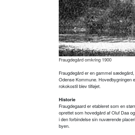
Fraugdegård omkring 1900
Fraugdegård er en gammel sædegård, s
Odense Kommune. Hovedbygningen er op
rokokostil blev tilføjet.
Historie
Fraugdegaard er etableret som en stør
oprettet som hovedgård af Oluf Daa og D
i den forbindelse sin nuværende place
byen.