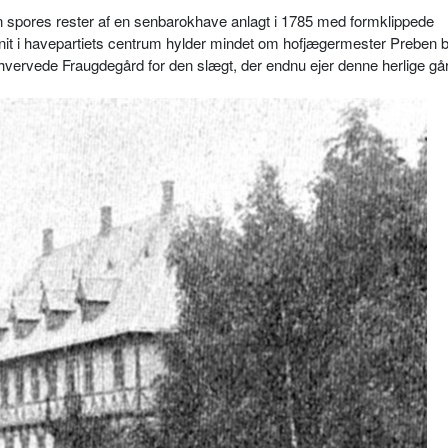
 spores rester af en senbarokhave anlagt i 1785 med formklippede
nit i havepartiets centrum hylder mindet om hofjægermester Preben 
hvervede Fraugdegård for den slægt, der endnu ejer denne herlige gå