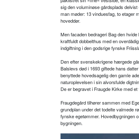
påklistret sin »fine« vestside, en klas
sig den voluminøse gårdsplads delvist 
man møder: 13 vinduesfag, to etager me
hoveddør.
Men facaden bedrageri Bag den hvide k
kraftfuldt dobbelthus med en overdådi
indgiftning i den godsrige fynske Friis
Den efter svenskekrigene hærgede gård 
Balslevs død i 1693 giftede hans datte
benyttede hovedsagelig den gamle adels
naturoplevelsen i sin alvorsfulde digt
De er begravet i Fraugde Kirke med et 
Fraugdegård tilhører sammen med Eges
grundplan under det todelte valmede rø
fynske egetømmer. Hovedbygningen omg
bygningen.