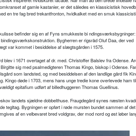
sicistisk inspireret hvidskuret facade. Når man ad den brede lindealle
omkranset af gamle kastanier, er det således en klassicistisk hoved
d en tre fag bred trekantfronton, hvidkalket med en smuk klassicist
ulisse befinder sig en af Fyns smukkeste bi ndingsværksbygninger:
g bindingsværkskonstruktion. Bygherren er rigsråd Oluf Daa, der ved
slægt var kommet i besiddelse af slægtsgården i 1575.
blev i 1671 overtaget af dr. med. Christoffer Balslev fra Odense. Are
r Birgitte sig med psalmedigteren Thomas Kingo, biskop i Odense. Fa
gård som landsted, og med besiddelsen af den landlige gård fik Kingo
ning. Kingo døde i 1703, mens hans unge tredie kone overlevede ham ti
vældigt epitafium udført af billedhuggeren Thomas Guellinus.
kov landets sjældne dobbelthuse. Fraugdegård synes næsten kvadra
de tegltag. Bygningen er opført i røde mursten bundet sammen af det 
ives af en velbevaret bred voldgrav, der mod nord og øst løber lan