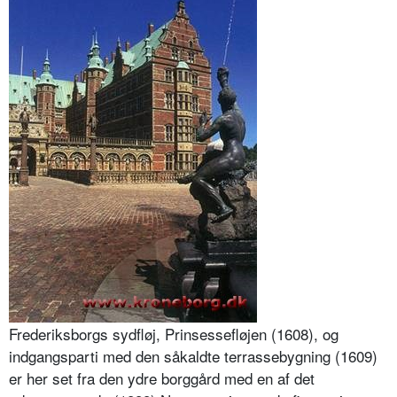
Frederiksborgs sydfløj, Prinsessefløjen (1608), og
indgangsparti med den såkaldte terrassebygning (1609)
er her set fra den ydre borggård med en af det