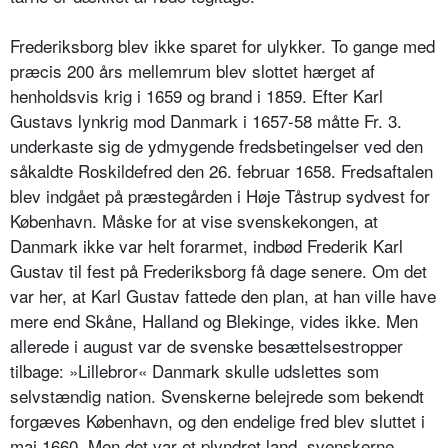
Frederiksborg blev ikke sparet for ulykker. To gange med
præcis 200 års mellemrum blev slottet hærget af
henholdsvis krig i 1659 og brand i 1859. Efter Karl
Gustavs lynkrig mod Danmark i 1657-58 måtte Fr. 3.
underkaste sig de ydmygende fredsbetingelser ved den
såkaldte Roskildefred den 26. februar 1658. Fredsaftalen
blev indgået på præstegården i Høje Tåstrup sydvest for
København. Måske for at vise svenskekongen, at
Danmark ikke var helt forarmet, indbød Frederik Karl
Gustav til fest på Frederiksborg få dage senere. Om det
var her, at Karl Gustav fattede den plan, at han ville have
mere end Skåne, Halland og Blekinge, vides ikke. Men
allerede i august var de svenske besættelsestropper
tilbage: »Lillebror« Danmark skulle udslettes som
selvstændig nation. Svenskerne belejrede som bekendt
forgæves København, og den endelige fred blev sluttet i
maj 1660. Men det var et plyndret land, svenskerne