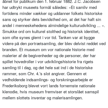
åbnet for publikum den 1. februar 1882. J.C. Jacobsen
har udtrykt museets formål således: »Et samliv med
fortidens minder vækker og uddanner folkets historiske
sans og styrker dets bevidsthed om, at det har haft sin
andel i menneskehedens almindelige kulturudvikling ... «.
Smukke ord om kulturel stolthed og historisk identitet,
som ofte synes glemt i vor tid. Tanken var at bygge
videre på den portrætsamling, der blev delvist reddet ved
branden. Et museum om vor nationale historie med
malerier af de begivenheder og de personer, der har
spillet hovedroller i vor udviklingshistorie fra rigets
samling til i dag, og det hele sat ind i de historiske
rammer, som Chr. 4.'s slot angiver. Gennem et
vedholdende indsamlings- og forskningsarbejde er
Frederiksborg blevet vort lands fornemste nationale
klenodie, hvis museum fremviser et storslået samspil
mellem slottets inventar og malerisamlingen.