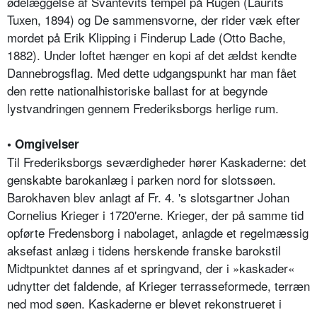
ødelæggelse af Svantevits tempel på Rugen (Laurits
Tuxen, 1894) og De sammensvorne, der rider væk efter
mordet på Erik Klipping i Finderup Lade (Otto Bache,
1882). Under loftet hænger en kopi af det ældst kendte
Dannebrogsflag. Med dette udgangspunkt har man fået
den rette nationalhistoriske ballast for at begynde
lystvandringen gennem Frederiksborgs herlige rum.
• Omgivelser
Til Frederiksborgs seværdigheder hører Kaskaderne: det
genskabte barokanlæg i parken nord for slotssøen.
Barokhaven blev anlagt af Fr. 4. 's slotsgartner Johan
Cornelius Krieger i 1720'erne. Krieger, der på samme tid
opførte Fredensborg i nabolaget, anlagde et regelmæssig
aksefast anlæg i tidens herskende franske barokstil
Midtpunktet dannes af et springvand, der i »kaskader«
udnytter det faldende, af Krieger terrasseformede, terræn
ned mod søen. Kaskaderne er blevet rekonstrueret i