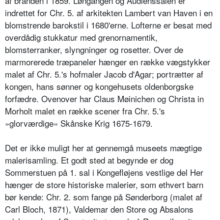
af branden i 1859. Løngangen og Audienssalen er
indrettet for Chr. 5. af arkitekten Lambert van Haven i en
blomstrende barokstil i 1680'erne. Lofterne er besat med
overdådig stukkatur med grenornamentik,
blomsterranker, slyngninger og rosetter. Over de
marmorerede træpaneler hænger en række vægstykker
malet af Chr. 5.'s hofmaler Jacob d'Agar; portrætter af
kongen, hans sønner og kongehusets oldenborgske
forfædre. Ovenover har Claus Møinichen og Christa in
Morholt malet en række scener fra Chr. 5.'s
»glorværdige« Skånske Krig 1675-1679.
Det er ikke muligt her at gennemgå museets mægtige
malerisamling. Et godt sted at begynde er dog
Sommerstuen på 1. sal i Kongefløjens vestlige del Her
hænger de store historiske malerier, som ethvert barn
bør kende: Chr. 2. som fange på Sønderborg (malet af
Carl Bloch, 1871), Valdemar den Store og Absalons