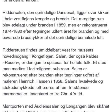
Riddersalen, den oprindelige Dansesal, ligger over kirken
i hele vestfløjens længde og bredde. Det mægtige rum
blev ødelagt under branden i 1859, men er rekonstrueret
1874-1880 efter tegninger udført året før branden og med
bevarede brudstykker af det oprindelige bemalede loft.
Ridderstuen findes umiddelbart vest for museets
hovedindgang i Kongefløjen. Salen, der også kaldes
»Rosen«, er den gamle spisesal for hoffets folk. Et sted
man mødtes i fortrolighed: sub rosa. Salen er
rekonstrueret efter branden efter tegninger udført af
maleren Heinrich Hansen i 1858. Salens hvælvede og
stukudsmykkede loft bæres af fem fritstående
marmorsøjler. Inventaret er fra Chr. 4.'s tid.
Møntporten med Audienssalen og Løngangen blev skånet