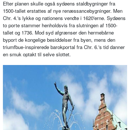
Efter planen skulle også sydøens staldbygninger fra
1500-tallet erstattes af nye renæssancebygninger. Men
Chr. 4.'s lykke og nationens vendte i 1620'erne. Sydøens
to porte stammer henholdsvis fra slutningen af 1500-
tallet og 1736. Mod syd afgrænser den hermebårne
byport de kongelige besiddelser fra byen, mens den
triumfbue-inspirerede barokportal fra Chr. 6.'s tid danner
en smuk optakt til selve slottet.