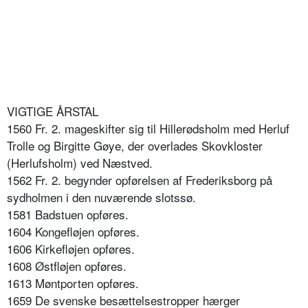
VIGTIGE ÅRSTAL
1560 Fr. 2. mageskifter sig til Hillerødsholm med Herluf
Trolle og Birgitte Gøye, der overlades Skovkloster
(Herlufsholm) ved Næstved.
1562 Fr. 2. begynder opførelsen af Frederiksborg på
sydholmen i den nuværende slotssø.
1581 Badstuen opføres.
1604 Kongefløjen opføres.
1606 Kirkefløjen opføres.
1608 Østfløjen opføres.
1613 Møntporten opføres.
1659 De svenske besættelsestropper hærger