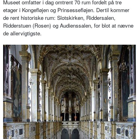
Museet omfatter i dag omtrent 70 rum fordelt på tre
etager i Kongefløjen og Prinsessefløjen. Dertil kommer
de rent historiske rum: Slotskirken, Riddersalen,
Ridderstuen (Rosen) og Audienssalen, for blot at nævne
de allervigtigste.