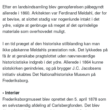
Efter en landsindsamling blev genopførelsen påbegyndt
allerede i 1860. Arkitekten var Ferdinand Meldahl, der for
at bevise, at slottet stadig var nogenlunde intakt i det
ydre, valgte at genbruge så meget af det oprindelige
materiale som overhovedet muligt.
I en tid præget af den historiske stilblanding kan man
ikke påskønne Meldahls præstation nok. Det lykkedes på
få år at genskabe pragtslottet uden nævneværdige
historicistiske indgreb i det ydre. Allerede i 1864 kunne
slotskirken genindvies, og på brygger J.C. Jacobsens
initiativ skabtes Det Nationalhistoriske Museum på
Frederiksborg.
• Interiør
Frederiksborgmuseet blev oprettet den 5. april 1878 som
en selvstændig afdeling af Carlsbergfonden. Det blev