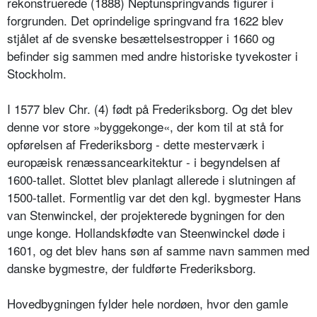
rekonstruerede (1888) Neptunspringvands figurer i
forgrunden. Det oprindelige springvand fra 1622 blev
stjålet af de svenske besættelsestropper i 1660 og
befinder sig sammen med andre historiske tyvekoster i
Stockholm.
I 1577 blev Chr. (4) født på Frederiksborg. Og det blev
denne vor store »byggekonge«, der kom til at stå for
opførelsen af Frederiksborg - dette mesterværk i
europæisk renæssancearkitektur - i begyndelsen af
1600-tallet. Slottet blev planlagt allerede i slutningen af
1500-tallet. Formentlig var det den kgl. bygmester Hans
van Stenwinckel, der projekterede bygningen for den
unge konge. Hollandskfødte van Steenwinckel døde i
1601, og det blev hans søn af samme navn sammen med
danske bygmestre, der fuldførte Frederiksborg.
Hovedbygningen fylder hele nordøen, hvor den gamle