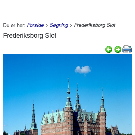
Du er her:
Forside
>
Søgning
> Frederiksborg Slot
Frederiksborg Slot