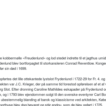
 kobbermølle »Freudenlund« og lod stedet indrette til et jagthus umid
denlund blev bortforpagtet til storkansleren Conrad Reventlow. Konge
før sin død i 1699.
førtes det lille ottekantede lystslot Frydenlund i 1722-29 for Fr. 4. o
kten var J.C. Krieger, der på samme tid forestod opførelsen af et af 
 Slot. Efter dronning Caroline Mathildes eskapader på Frydenlund 
lde, og i 1793 blev ejendommen solgt til den svenske eventyrer Carl 
ubestemmelig blanding af barok og klassicisme ved arkitekten, Kø
orthuse blev dog bevaret og står endnu, som de blev opført i 1725.