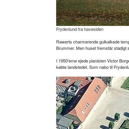
Frydenlund fra havesiden
Rawerts charmerende gulkalkede tempel
Brummer. Men huset fremstår stadigt 
I 1950'erne ejede pianisten Victor Borg
købte landstedet. Som nabo til Frydenlu