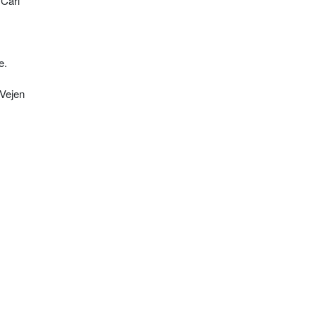
 Carl
e.
 Vejen