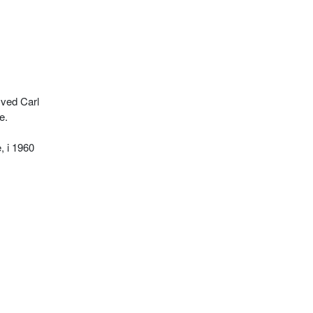
 ved Carl
e.
, i 1960