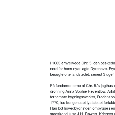
I 1683 erhvervede Chr. 5. den beskedne
nord for hans nyanlagte Dyrehave. Fry
besøgte ofte landstedet, senest 3 uger 
På fundamenterne af Chr. 5.'s jagthus op
dronning Anna Sophie Reventlow. Arkite
fornemste bygningsværker, Fredensborg
1770, lod kongehuset lystslottet forfa
Han lod hovedbygningen ombygge i en 
stadskonduktør J.H. Rawert. Kriegers p