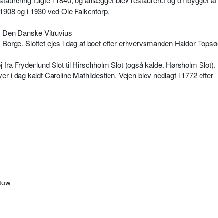
staurering fulgte i 1840, og anlægget blev restaureret og ombygget af
908 og i 1930 ved Ole Falkentorp.
hs Den Danske Vitruvius.
r Borge. Slottet ejes i dag af boet efter erhvervsmanden Haldor Topsø
j fra Frydenlund Slot til Hirschholm Slot (også kaldet Hørsholm Slot).
ver i dag kaldt Caroline Mathildestien. Vejen blev nedlagt i 1772 efter
stow