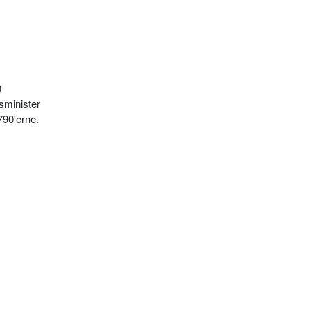
0
sminister
1790'erne.