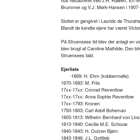
hus restaureret ved J.H. Rawert. En re
Brummer og V.J. Mørk-Hansen i 1907-1
Slottet er gengivet i Laurids de Thura
Blandt de kendte ejere har været Victo
På Struensees tid blev der anlagt en ve
blev brugt af Caroline Mathilde. Den bli
Struensees fald.
Ejerliste
-1669: H. Ehm (kobbermølle)
1670-1683: M. Friis
17xx-17xx: Conrad Reventlow
17xx-17xx: Anna Sophie Reventlow
17xx-1793: Kronen
1793-1803: Carl Adolf Boheman
1803-1813: Wilhelm Bernhard von Lin
1813-1840: Cecilie M.E. Schouw
1840-1843: H. Outzen Bjørn
1843-1846: J.L. Gottlieb