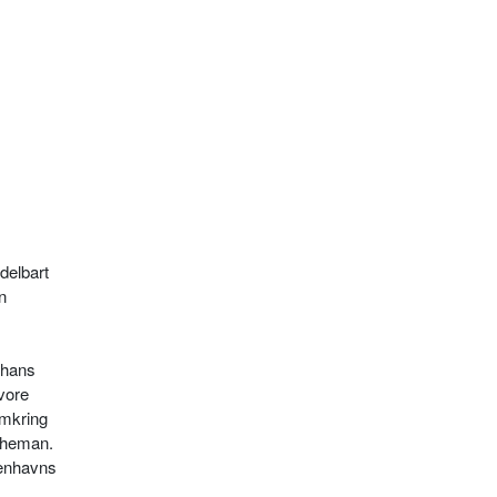
delbart
n
g hans
vore
omkring
Boheman.
benhavns