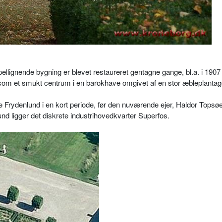
lignende bygning er blevet restaureret gentagne gange, bl.a. i 1907
som et smukt centrum i en barokhave omgivet af en stor æbleplantag
e Frydenlund i en kort periode, før den nuværende ejer, Haldor Topsøe
nd ligger det diskrete industrihovedkvarter Superfos.