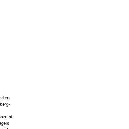
med en
mberg-
palæ af
egers