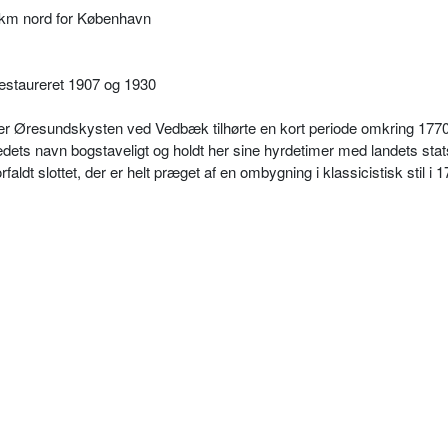
km nord for København
staureret 1907 og 1930
 nær Øresundskysten ved Vedbæk tilhørte en kort periode omkring 177
edets navn bogstaveligt og holdt her sine hyrdetimer med landets stat
rfaldt slottet, der er helt præget af en ombygning i klassicistisk stil i 