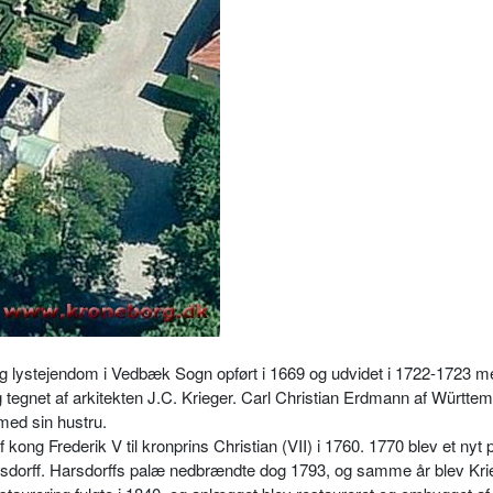
elig lystejendom i Vedbæk Sogn opført i 1669 og udvidet i 1722-1723 
g tegnet af arkitekten J.C. Krieger. Carl Christian Erdmann af Württe
 med sin hustru.
f kong Frederik V til kronprins Christian (VII) i 1760. 1770 blev et nyt 
Harsdorff. Harsdorffs palæ nedbrændte dog 1793, og samme år blev Kri