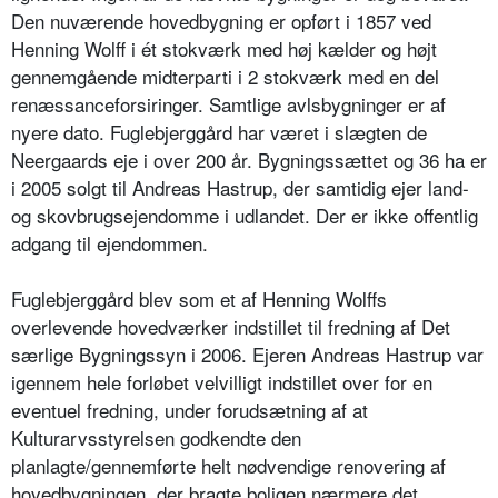
Den nuværende hovedbygning er opført i 1857 ved
Henning Wolff i ét stokværk med høj kælder og højt
gennemgående midterparti i 2 stokværk med en del
renæssanceforsiringer. Samtlige avlsbygninger er af
nyere dato. Fuglebjerggård har været i slægten de
Neergaards eje i over 200 år. Bygningssættet og 36 ha er
i 2005 solgt til Andreas Hastrup, der samtidig ejer land-
og skovbrugsejendomme i udlandet. Der er ikke offentlig
adgang til ejendommen.
Fuglebjerggård blev som et af Henning Wolffs
overlevende hovedværker indstillet til fredning af Det
særlige Bygningssyn i 2006. Ejeren Andreas Hastrup var
igennem hele forløbet velvilligt indstillet over for en
eventuel fredning, under forudsætning af at
Kulturarvsstyrelsen godkendte den
planlagte/gennemførte helt nødvendige renovering af
hovedbygningen, der bragte boligen nærmere det