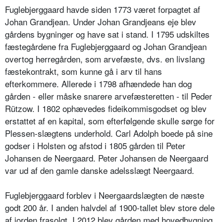
Fuglebjerggaard havde siden 1773 været forpagtet af
Johan Grandjean. Under Johan Grandjeans eje blev
gårdens bygninger og have sat i stand. I 1795 udskiltes
fæstegårdene fra Fuglebjerggaard og Johan Grandjean
overtog herregården, som arvefæste, dvs. en livslang
fæstekontrakt, som kunne gå i arv til hans
efterkommere. Allerede i 1798 afhændede han dog
gården - eller måske snarere arvefæsteretten - til Peder
Rützow. I 1802 ophævedes fideikommisgodset og blev
erstattet af en kapital, som efterfølgende skulle sørge for
Plessen-slægtens underhold. Carl Adolph boede på sine
godser i Holsten og afstod i 1805 gården til Peter
Johansen de Neergaard. Peter Johansen de Neergaard
var ud af den gamle danske adelsslægt Neergaard.
Fuglebjerggaard forblev i Neergaardslægten de næste
godt 200 år. I anden halvdel af 1900-tallet blev store dele
af jorden frasolgt. I 2012 blev gården med hovedbygning