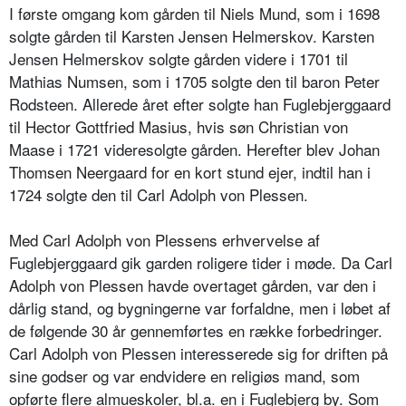
I første omgang kom gården til Niels Mund, som i 1698
solgte gården til Karsten Jensen Helmerskov. Karsten
Jensen Helmerskov solgte gården videre i 1701 til
Mathias Numsen, som i 1705 solgte den til baron Peter
Rodsteen. Allerede året efter solgte han Fuglebjerggaard
til Hector Gottfried Masius, hvis søn Christian von
Maase i 1721 videresolgte gården. Herefter blev Johan
Thomsen Neergaard for en kort stund ejer, indtil han i
1724 solgte den til Carl Adolph von Plessen.
Med Carl Adolph von Plessens erhvervelse af
Fuglebjerggaard gik garden roligere tider i møde. Da Carl
Adolph von Plessen havde overtaget gården, var den i
dårlig stand, og bygningerne var forfaldne, men i løbet af
de følgende 30 år gennemførtes en række forbedringer.
Carl Adolph von Plessen interesserede sig for driften på
sine godser og var endvidere en religiøs mand, som
opførte flere almueskoler, bl.a. en i Fuglebjerg by. Som