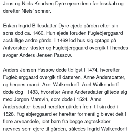
Jens og Niels Knudsen Dyre ejede den i fællesskab og
derefter Niels' sønner.
Enken Ingrid Billesdatter Dyre ejede gården efter sin
søns død ca. 1460. Hun ejede foruden Fuglebjerggaard
adskillige andre gårde. I 1469 lod hus sig optage på
Antvorskov kloster og Fuglebjerggaard overgik til hendes
svoger Anders Jensen Passow.
Anders Jensen Passow døde tidligst i 1474, hvorefter
Fuglebjerggaard overgik til datteren, Anne Andersdatter,
og hendes mand, Axel Walkendorff. Axel Walkendorff
døde dog i 1483, hvorefter Anne Andersdatter giftede sig
med Jørgen Marsvin, som døde i 1524. Anne
Andersdatter besad herefter gården frem til sin død i
1528. Fuglebjerggaard er herefter formentlig blevet delt i
flere arveandele, idet børn fra begge ægteskaber
nævnes som ejere til gården, således Ingrid Walkendorff