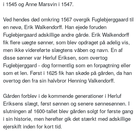
i 1545 og Anne Marsvin i 1547.
Ved hendes død omkring 1567 overgik Fuglebjerggaard til
en nevø, Erik Walkendorff. Han ejede foruden
Fuglebjergaard adskillige andre gårde. Erik Walkendorff
fik flere uægte sønner, som blev opdraget på adelig vis,
men ikke videreførte slægtens våben og navn. En af
disse sønner var Herluf Eriksen, som overtog
Fuglebjerggard - dog formentlig som en forpagtning eller
som et len. Først i 1625 fik han skøde på gården, da han
overtog den fra sin halvbror Henning Valkendorff.
Gården forblev i de kommende generationer i Herluf
Eriksens slægt, først sønnen og senere sønnesønnen. I
slutningen af 1600-tallet blev gården solgt for første gang
i sin historie, men herefter gik det stærkt med adskillige
ejerskift inden for kort tid.