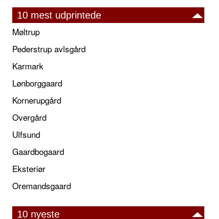
10 mest udprintede
Møltrup
Pederstrup avlsgård
Karmark
Lønborggaard
Kornerupgård
Overgård
Ulfsund
Gaardbogaard
Eksteriør
Oremandsgaard
10 nyeste