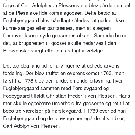
følge af Carl Adolph von Plessens eje blev gården en del
af de Plessiske fideikommisgodser. Dette betød at
Fuglebjerggaard blev båndlagt således, at godset ikke
kunne sælges eller pantsættes, men at slægten
fremover kunne nyde godsernes afkast. Samtidig betød
det, at brugsretten til godset skulle nedarves i den
Plessenske slægt efter en fastlagt arvefølge.
Det tog dog lang tid for arvingerne at udrede arvens
fordeling. Der blev truffet en overenskomst 1763, men
først fra 1778 blev der fundet en endelig løsning, hvor
Fuglebjerggaard sammen med Førslevgaard og
Fodbygaard tilfaldt Christian Frederik von Plessen. Hans
mor skulle oppebære underhold fra godserne og ret til at
bebo tre værelser på Førslevgaard. I 1789 overlod han
Fuglebjerggaard og de to øvrige herregårde til sin bror,
Carl Adolph von Plessen.