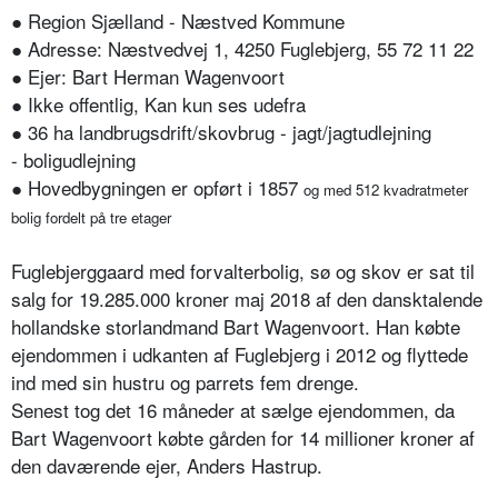
● Region Sjælland - Næstved Kommune
● Adresse: Næstvedvej 1, 4250 Fuglebjerg, 55 72 11 22
● Ejer: Bart Herman Wagenvoort
● Ikke offentlig, Kan kun ses udefra
● 36 ha landbrugsdrift/skovbrug - jagt/jagtudlejning
- boligudlejning
● Hovedbygningen er opført i 1857
og med 512 kvadratmeter
bolig fordelt på tre etager
Fuglebjerggaard med forvalterbolig, sø og skov er sat til
salg for 19.285.000 kroner maj 2018 af den dansktalende
hollandske storlandmand Bart Wagenvoort. Han købte
ejendommen i udkanten af Fuglebjerg i 2012 og flyttede
ind med sin hustru og parrets fem drenge.
Senest tog det 16 måneder at sælge ejendommen, da
Bart Wagenvoort købte gården for 14 millioner kroner af
den daværende ejer, Anders Hastrup.